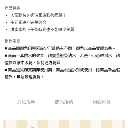
3 期 0 利率 每期
NT$140
21家銀行
商品特色
6 期 0 利率 每期
NT$70
21家銀行
合作金庫商業銀行
第一商業銀行
人氣聯名ｘ奶油家族強勢回歸！
華南商業銀行
彰化商業銀行
合作金庫商業銀行
第一商業銀行
超商取貨付款
多元素設計完美融合
上海商業儲蓄銀行
台北富邦商業銀行
華南商業銀行
彰化商業銀行
國泰世華商業銀行
兆豐國際商業銀行
甜蜜蜜的下午茶時光也不能缺少美麗
LINE Pay
上海商業儲蓄銀行
台北富邦商業銀行
臺灣中小企業銀行
台中商業銀行
國泰世華商業銀行
兆豐國際商業銀行
銷售重點
匯豐（台灣）商業銀行
華泰商業銀行
Apple Pay
臺灣中小企業銀行
台中商業銀行
聯邦商業銀行
遠東國際商業銀行
■ 商品圖顏色因螢幕設定可能略有不同，顏色以商品實體為準。
匯豐（台灣）商業銀行
華泰商業銀行
街口支付
元大商業銀行
永豐商業銀行
■ 商品不具防水的效果，請盡量避免沾水，若是不小心碰到水，請
聯邦商業銀行
遠東國際商業銀行
玉山商業銀行
星展（台灣）商業銀行
元大商業銀行
永豐商業銀行
儘快以紙巾吸乾，保持通方乾燥。
悠遊付
台新國際商業銀行
中國信託商業銀行
玉山商業銀行
星展（台灣）商業銀行
■ 商品退貨鑑賞期非使用期，商品若經拆封或使用，除商品新品瑕
台灣樂天信用卡公司
台新國際商業銀行
中國信託商業銀行
Google Pay
疵外，無法辦理退貨。
台灣樂天信用卡公司
AFTEE先享後付
相關說明
【關於「AFTEE先享後付」】
ATM付款
詳細說明
商品規格
相關推薦
AFTEE先享後付是「在收到商品之後才付款」的支付方式。 讓您購物簡單
便利好安心！
貨到付款
１．簡單：不需註冊會員、不需綁卡、不需儲值。
２．便利：只要手機號碼，簡訊認證，即可結帳。
３．安心：先確認商品／服務後，再付款。
運送方式