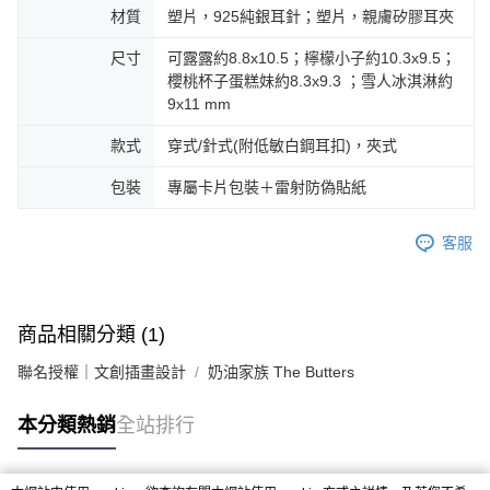
材質
塑片，925純銀耳針；塑片，親膚矽膠耳夾
尺寸
可露露約8.8x10.5；檸檬小子約10.3x9.5；
櫻桃杯子蛋糕妹約8.3x9.3 ；雪人冰淇淋約
9x11 mm
款式
穿式/針式(附低敏白鋼耳扣)，夾式
包裝
專屬卡片包裝＋雷射防偽貼紙
客服
商品相關分類 (1)
聯名授權｜文創插畫設計
奶油家族 The Butters
本分類熱銷
全站排行