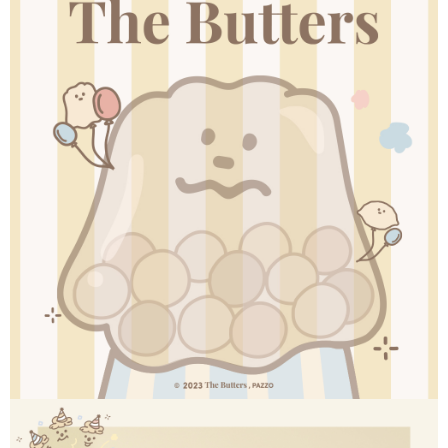
【「AFTEE先享後付」結帳流程】
全家取貨付款
１．於結帳方式選擇「AFTEE先享後付」後，將跳轉至「AFTEE先享後付」
每筆NT$60，滿NT$1,500(含以上)免運費
結帳頁面，進行簡訊認證並確認金額後，即可完成結帳。
２．訂單成立數日內，您將收到繳費通知簡訊。
付款後全家取貨
３．收到繳費通知簡訊後14天內，點擊此簡訊中的連結，可透過四大超商／
ATM／網路銀行／等多元方式進行付款，方視為交易完成。
每筆NT$60，滿NT$1,500(含以上)免運費
※ 請注意：結帳手續完成當下不需立刻繳費，但若您需要取消訂單，請聯絡
購買商品的店家。未經商家同意取消之訂單仍視為有效，需透過AFTEE先享
7-11取貨付款
後付繳納相關費用。
每筆NT$60，滿NT$1,500(含以上)免運費
※ 交易是否成功請以「AFTEE先享後付 」之結帳頁面顯示為準，若有關於
是否繳費成功／繳費後需取消欲退款等相關疑問，請聯繫「AFTEE先享後付
客戶支援中心」
https://netprotections.freshdesk.com/support/home
付款後7-11取貨
每筆NT$60，滿NT$1,500(含以上)免運費
【注意事項】
１．透過由恩沛科技股份有限公司提供之「AFTEE先享後付」服務完成之交
宅配
易，需依本服務之必要範圍內提供個人資料，並將交易相關給付款項請求債
權轉讓予恩沛科技股份有限公司。
每筆NT$60，滿NT$1,500(含以上)免運費
２．關於個人資料處理事宜，請瀏覽以下網址：
https://aftee.tw/terms/#terms3
付款後門市自取
３．未成年的使用者請事先徵得法定代理人或監護人之同意方可使用
免運費
「AFTEE先享後付」，若未經同意申辦者引起之損失，本公司不負相關責
任。
貨到付款
４．使用「AFTEE先享後付」時，將依據個別帳號之用戶狀況，依本公司即
時審查核予不同之上限額度；若仍有額度不足之情形，本公司將視審查結果
每筆NT$90