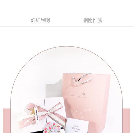
3 期 0 利率 每期
NT$196
21家銀行
6 期 0 利率 每期
NT$98
21家銀行
合作金庫商業銀行
第一商業銀行
華南商業銀行
彰化商業銀行
合作金庫商業銀行
第一商業銀行
超商取貨付款
詳細說明
相關推薦
上海商業儲蓄銀行
台北富邦商業銀行
華南商業銀行
彰化商業銀行
國泰世華商業銀行
兆豐國際商業銀行
LINE Pay
上海商業儲蓄銀行
台北富邦商業銀行
臺灣中小企業銀行
台中商業銀行
國泰世華商業銀行
兆豐國際商業銀行
匯豐（台灣）商業銀行
華泰商業銀行
Apple Pay
臺灣中小企業銀行
台中商業銀行
聯邦商業銀行
遠東國際商業銀行
匯豐（台灣）商業銀行
華泰商業銀行
街口支付
元大商業銀行
永豐商業銀行
聯邦商業銀行
遠東國際商業銀行
玉山商業銀行
星展（台灣）商業銀行
元大商業銀行
永豐商業銀行
悠遊付
台新國際商業銀行
中國信託商業銀行
玉山商業銀行
星展（台灣）商業銀行
台灣樂天信用卡公司
台新國際商業銀行
中國信託商業銀行
Google Pay
台灣樂天信用卡公司
AFTEE先享後付
相關說明
【關於「AFTEE先享後付」】
ATM付款
AFTEE先享後付是「在收到商品之後才付款」的支付方式。 讓您購物簡單
便利好安心！
貨到付款
１．簡單：不需註冊會員、不需綁卡、不需儲值。
２．便利：只要手機號碼，簡訊認證，即可結帳。
３．安心：先確認商品／服務後，再付款。
運送方式