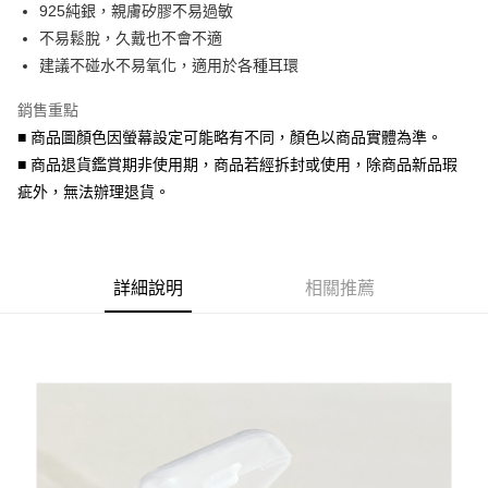
925純銀，親膚矽膠不易過敏
華南商業銀行
彰化商業銀行
合作金庫商業銀行
第一商業銀行
超商取貨付款
不易鬆脫，久戴也不會不適
上海商業儲蓄銀行
台北富邦商業銀行
華南商業銀行
彰化商業銀行
國泰世華商業銀行
兆豐國際商業銀行
建議不碰水不易氧化，適用於各種耳環
LINE Pay
上海商業儲蓄銀行
台北富邦商業銀行
臺灣中小企業銀行
台中商業銀行
國泰世華商業銀行
兆豐國際商業銀行
銷售重點
匯豐（台灣）商業銀行
華泰商業銀行
Apple Pay
臺灣中小企業銀行
台中商業銀行
聯邦商業銀行
遠東國際商業銀行
■ 商品圖顏色因螢幕設定可能略有不同，顏色以商品實體為準。
匯豐（台灣）商業銀行
華泰商業銀行
街口支付
元大商業銀行
永豐商業銀行
■ 商品退貨鑑賞期非使用期，商品若經拆封或使用，除商品新品瑕
聯邦商業銀行
遠東國際商業銀行
玉山商業銀行
星展（台灣）商業銀行
元大商業銀行
永豐商業銀行
疵外，無法辦理退貨。
悠遊付
台新國際商業銀行
中國信託商業銀行
玉山商業銀行
星展（台灣）商業銀行
台灣樂天信用卡公司
台新國際商業銀行
中國信託商業銀行
Google Pay
台灣樂天信用卡公司
AFTEE先享後付
詳細說明
相關推薦
相關說明
【關於「AFTEE先享後付」】
ATM付款
AFTEE先享後付是「在收到商品之後才付款」的支付方式。 讓您購物簡單
便利好安心！
貨到付款
１．簡單：不需註冊會員、不需綁卡、不需儲值。
２．便利：只要手機號碼，簡訊認證，即可結帳。
３．安心：先確認商品／服務後，再付款。
運送方式
【「AFTEE先享後付」結帳流程】
全家取貨付款
１．於結帳方式選擇「AFTEE先享後付」後，將跳轉至「AFTEE先享後付」