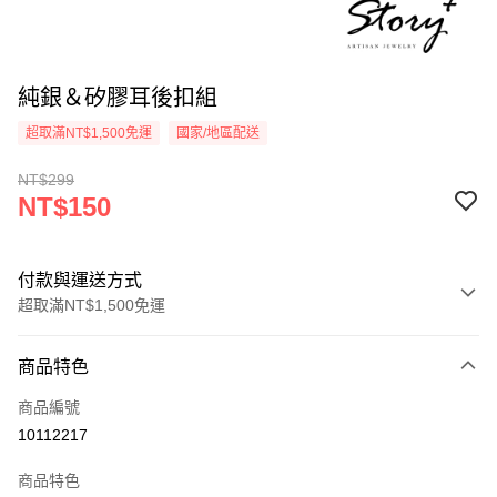
純銀＆矽膠耳後扣組
超取滿NT$1,500免運
國家/地區配送
NT$299
NT$150
付款與運送方式
超取滿NT$1,500免運
付款方式
商品特色
信用卡一次付款
商品編號
信用卡分期付款
10112217
3 期 0 利率 每期
NT$50
21家銀行
商品特色
6 期 0 利率 每期
NT$25
21家銀行
合作金庫商業銀行
第一商業銀行