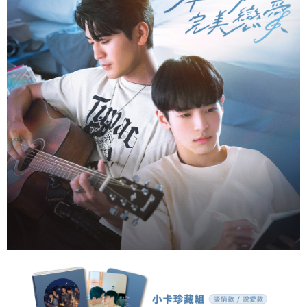
配送方法
4.ご注文が完了すると、携帯に支払い通知のSMSが届きます。アプリ会員
の場合は、AFTEE アプリプッシュ通知が届きます。
全家取貨付款
5.商品受け取り時のお支払いは不要です。商品を確かめてから、SMSまた
配送毎にNT$60、NT$1,500以上で送料無料
はアプリの通知に従って、4大コンビニ、またはATM/オンラインバンキン
グでお支払いください。
付款後全家取貨
代金納付期限は最短で 14 日以内ですので、ご注意ください。AFTEE アプ
配送毎にNT$60、NT$1,500以上で送料無料
リをダウンロードして AFTEE 会員になるとお支払い期限を最長 45 日以内
まで延長できます。
7-11取貨付款
配送毎にNT$60、NT$1,500以上で送料無料
お支払期限は、ショップが請求した期日と、AFTEEで延長できる日数をも
とに計算されます。AFTEEで注文すると、商品を受け取るまで支払い期限
付款後7-11取貨
を延長できますが、商品を期限内に受け取れない場合があります（例：予
約商品や商品到着日が比較的遅い商品）。そのため、商品到着の有無に関
配送毎にNT$60、NT$1,500以上で送料無料
わらず、AFTEEで指定された期限内にお支払いください。
宅配
二、支払い限度額
配送毎にNT$60、NT$1,500以上で送料無料
1.初回 AFTEEを ご利用の際に、認証結果及び当社の審査の結果に基づ
き、限度額が設定されます。
2.決済金額は最低NT$20です。
付款後門市自取
3.現在、台湾の会員のみご利用いただけます。
送料無料
三、利用規約「AFTEE代金後払い」（以下当サービスという）はネットプ
貨到付款
ロテクションズ（以下 AFTEE という）が提供し、AFTEEが代金を徴収し
ます。当サービスご利用の際に提供しなければならない個人情報（注文者