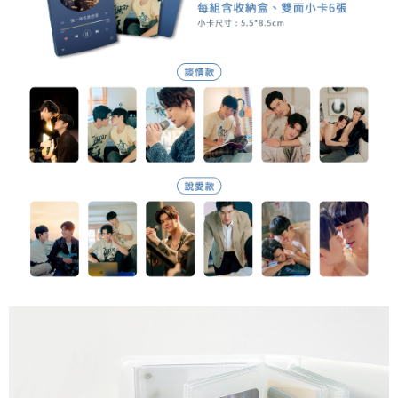
配送毎にNT$90
の氏名、電話番号、受取人の氏名、電話番号、受取人住所を含むがこれに
限らない）は、AFTEEに渡され当サービスで必要な範囲内で利用されま
國家/地區配送
送料を確認
す。AFTEEの個人情報の収集、処理、利用について、詳細はAFTEE公式ホ
ームページの『個人情報の収集、処理及び利用に関する声明』をご参照く
ださい（
https://aftee.tw/privacypolicy/
）。
AFTEEの初回ご利用の際に、審査を通過すれば、最高額がNT$10,000にな
ります。支払い期限を過ぎた場合、その金額に基づいて年利20%の遅延滞
納金が加算されます。未成年の利用者は、事前に法定代理人または後見人
の同意を得ればAFTEEをご利用いただけます。
個人情報の処理、利用について疑問がある、または関連する法律の権利を
行使したい場合は、ネットプロテクションズ
cs_tw@netprotections.co.jp
にご連絡ください。上記に示した個人情報を、必要な購入注文書とあわせ
てAFTEEにご提供いただく、またはAFTEEにあなたの個人情報の収集、処
理、利用を許可することににご同意いただけない場合は、当サービスを選
択しないでください。