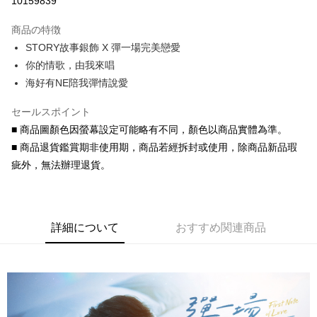
10159839
3回払い、金利0、毎回
NT$120
21行の銀行
商品の特徴
6回払い、金利0、毎回
NT$60
21行の銀行
合作金庫商業銀行
第一商業銀行
STORY故事銀飾 X 彈一場完美戀愛
華南商業銀行
彰化商業銀行
合作金庫商業銀行
第一商業銀行
コンビニ店頭代金引換
你的情歌，由我來唱
上海商業儲蓄銀行
台北富邦商業銀行
華南商業銀行
彰化商業銀行
国泰世華商業銀行
兆豐國際商業銀行
海好有NE陪我彈情說愛
LINE Pay
上海商業儲蓄銀行
台北富邦商業銀行
台湾中小企業銀行
台中商業銀行
国泰世華商業銀行
兆豐國際商業銀行
HSBC(台湾)商業銀行
華泰商業銀行
セールスポイント
Apple Pay
台湾中小企業銀行
台中商業銀行
聯邦商業銀行
遠東国際商業銀行
■ 商品圖顏色因螢幕設定可能略有不同，顏色以商品實體為準。
HSBC(台湾)商業銀行
華泰商業銀行
JKOPAY
元大商業銀行
永豐商業銀行
聯邦商業銀行
遠東国際商業銀行
■ 商品退貨鑑賞期非使用期，商品若經拆封或使用，除商品新品瑕
玉山商業銀行
星展(台湾)商業銀行
元大商業銀行
永豐商業銀行
Easy Wallet
疵外，無法辦理退貨。
台新國際商業銀行
中国信託商業銀行
玉山商業銀行
星展(台湾)商業銀行
台湾楽天クレジットカード会社
台新國際商業銀行
中国信託商業銀行
Google Pay
台湾楽天クレジットカード会社
AFTEE代金後払い
詳細について
おすすめ関連商品
説明
一、 AFTEE代金後払いについて
ATM払い
1.お支払い方法でAFTEE代金後払いを選択すると、携帯電話認証ウィンド
ウが表示されます。
代金引換
2.SMSで認証してお支払い手続を進めてください。
3.注文するときのお支払いは不要です。商品はご指定の住所に配送されま
す。