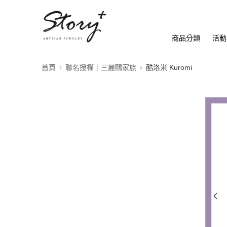
商品分類
活動
首頁
聯名授權｜三麗鷗家族
酷洛米 Kuromi