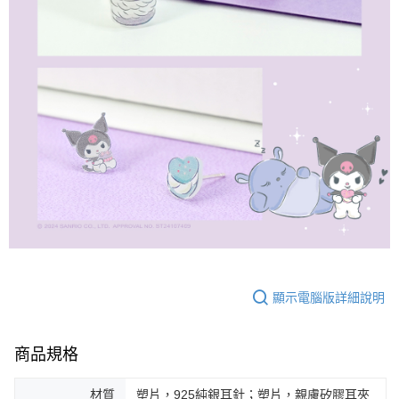
顯示電腦版詳細說明
商品規格
材質
塑片，925純銀耳針；塑片，親膚矽膠耳夾