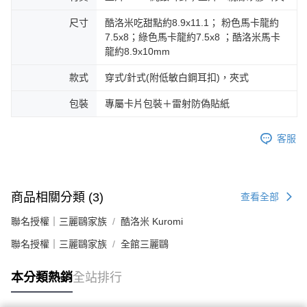
尺寸
酷洛米吃甜點約8.9x11.1； 粉色馬卡龍約
7.5x8；綠色馬卡龍約7.5x8 ；酷洛米馬卡
龍約8.9x10mm
款式
穿式/針式(附低敏白鋼耳扣)，夾式
包裝
專屬卡片包裝＋雷射防偽貼紙
客服
商品相關分類 (3)
查看全部
聯名授權｜三麗鷗家族
酷洛米 Kuromi
聯名授權｜三麗鷗家族
全館三麗鷗
本分類熱銷
全站排行