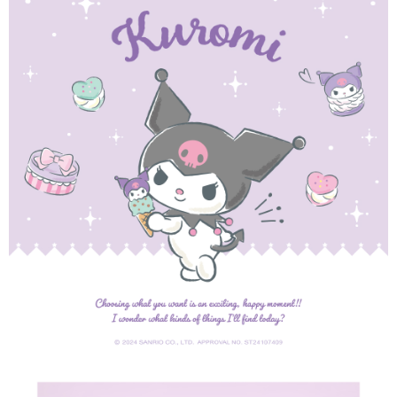
【「AFTEE先享後付」結帳流程】
全家取貨付款
１．於結帳方式選擇「AFTEE先享後付」後，將跳轉至「AFTEE先享後付」
每筆NT$60，滿NT$1,500(含以上)免運費
結帳頁面，進行簡訊認證並確認金額後，即可完成結帳。
２．訂單成立數日內，您將收到繳費通知簡訊。
付款後全家取貨
３．收到繳費通知簡訊後14天內，點擊此簡訊中的連結，可透過四大超商／
ATM／網路銀行／等多元方式進行付款，方視為交易完成。
每筆NT$60，滿NT$1,500(含以上)免運費
※ 請注意：結帳手續完成當下不需立刻繳費，但若您需要取消訂單，請聯絡
購買商品的店家。未經商家同意取消之訂單仍視為有效，需透過AFTEE先享
7-11取貨付款
後付繳納相關費用。
每筆NT$60，滿NT$1,500(含以上)免運費
※ 交易是否成功請以「AFTEE先享後付 」之結帳頁面顯示為準，若有關於
是否繳費成功／繳費後需取消欲退款等相關疑問，請聯繫「AFTEE先享後付
客戶支援中心」
https://netprotections.freshdesk.com/support/home
付款後7-11取貨
每筆NT$60，滿NT$1,500(含以上)免運費
【注意事項】
１．透過由恩沛科技股份有限公司提供之「AFTEE先享後付」服務完成之交
宅配
易，需依本服務之必要範圍內提供個人資料，並將交易相關給付款項請求債
權轉讓予恩沛科技股份有限公司。
每筆NT$60，滿NT$1,500(含以上)免運費
２．關於個人資料處理事宜，請瀏覽以下網址：
https://aftee.tw/terms/#terms3
付款後門市自取
３．未成年的使用者請事先徵得法定代理人或監護人之同意方可使用
免運費
「AFTEE先享後付」，若未經同意申辦者引起之損失，本公司不負相關責
任。
貨到付款
４．使用「AFTEE先享後付」時，將依據個別帳號之用戶狀況，依本公司即
時審查核予不同之上限額度；若仍有額度不足之情形，本公司將視審查結果
每筆NT$90