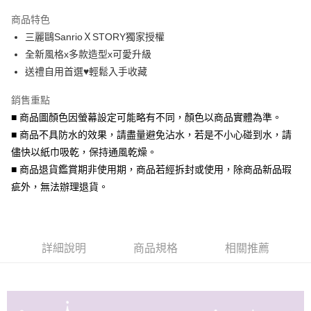
3 期 0 利率 每期
NT$140
21家銀行
商品特色
6 期 0 利率 每期
NT$70
21家銀行
合作金庫商業銀行
第一商業銀行
三麗鷗SanrioＸSTORY獨家授權
華南商業銀行
彰化商業銀行
合作金庫商業銀行
第一商業銀行
超商取貨付款
全新風格x多款造型x可愛升級
上海商業儲蓄銀行
台北富邦商業銀行
華南商業銀行
彰化商業銀行
國泰世華商業銀行
兆豐國際商業銀行
送禮自用首選♥輕鬆入手收藏
LINE Pay
上海商業儲蓄銀行
台北富邦商業銀行
臺灣中小企業銀行
台中商業銀行
國泰世華商業銀行
兆豐國際商業銀行
銷售重點
匯豐（台灣）商業銀行
華泰商業銀行
Apple Pay
臺灣中小企業銀行
台中商業銀行
聯邦商業銀行
遠東國際商業銀行
■ 商品圖顏色因螢幕設定可能略有不同，顏色以商品實體為準。
匯豐（台灣）商業銀行
華泰商業銀行
街口支付
元大商業銀行
永豐商業銀行
■ 商品不具防水的效果，請盡量避免沾水，若是不小心碰到水，請
聯邦商業銀行
遠東國際商業銀行
玉山商業銀行
星展（台灣）商業銀行
元大商業銀行
永豐商業銀行
儘快以紙巾吸乾，保持通風乾燥。
悠遊付
台新國際商業銀行
中國信託商業銀行
玉山商業銀行
星展（台灣）商業銀行
■ 商品退貨鑑賞期非使用期，商品若經拆封或使用，除商品新品瑕
台灣樂天信用卡公司
台新國際商業銀行
中國信託商業銀行
Google Pay
疵外，無法辦理退貨。
台灣樂天信用卡公司
AFTEE先享後付
相關說明
【關於「AFTEE先享後付」】
ATM付款
詳細說明
商品規格
相關推薦
AFTEE先享後付是「在收到商品之後才付款」的支付方式。 讓您購物簡單
便利好安心！
貨到付款
１．簡單：不需註冊會員、不需綁卡、不需儲值。
２．便利：只要手機號碼，簡訊認證，即可結帳。
３．安心：先確認商品／服務後，再付款。
運送方式