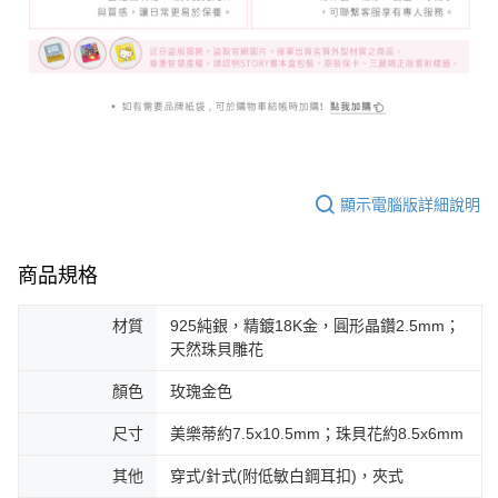
顯示電腦版詳細說明
商品規格
材質
925純銀，精鍍18K金，圓形晶鑽2.5mm；
天然珠貝雕花
顏色
玫瑰金色
尺寸
美樂蒂約7.5x10.5mm；珠貝花約8.5x6mm
其他
穿式/針式(附低敏白鋼耳扣)，夾式