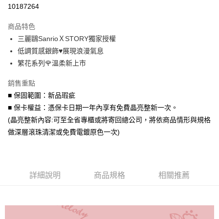
信用卡分期付款
10187264
3 期 0 利率 每期
NT$1,226
21家銀行
商品特色
6 期 0 利率 每期
NT$613
21家銀行
合作金庫商業銀行
第一商業銀行
三麗鷗SanrioＸSTORY獨家授權
華南商業銀行
彰化商業銀行
合作金庫商業銀行
第一商業銀行
超商取貨付款
低調質感銀飾♥展現浪漫氣息
上海商業儲蓄銀行
台北富邦商業銀行
華南商業銀行
彰化商業銀行
國泰世華商業銀行
兆豐國際商業銀行
繁花系列🌹溫柔新上市
LINE Pay
上海商業儲蓄銀行
台北富邦商業銀行
臺灣中小企業銀行
台中商業銀行
國泰世華商業銀行
兆豐國際商業銀行
銷售重點
匯豐（台灣）商業銀行
華泰商業銀行
Apple Pay
臺灣中小企業銀行
台中商業銀行
聯邦商業銀行
遠東國際商業銀行
■ 保固範圍：新品瑕疵
匯豐（台灣）商業銀行
華泰商業銀行
街口支付
元大商業銀行
永豐商業銀行
■ 保卡權益：憑保卡日期一年內享有免費晶亮整新一次。
聯邦商業銀行
遠東國際商業銀行
玉山商業銀行
星展（台灣）商業銀行
元大商業銀行
永豐商業銀行
(晶亮整新內容:可至全省專櫃或將寄回總公司，將依商品情形與規格
悠遊付
台新國際商業銀行
中國信託商業銀行
玉山商業銀行
星展（台灣）商業銀行
做深層滾珠清潔或免費電鍍原色一次)
台灣樂天信用卡公司
台新國際商業銀行
中國信託商業銀行
Google Pay
台灣樂天信用卡公司
AFTEE先享後付
相關說明
詳細說明
商品規格
相關推薦
【關於「AFTEE先享後付」】
ATM付款
AFTEE先享後付是「在收到商品之後才付款」的支付方式。 讓您購物簡單
便利好安心！
貨到付款
１．簡單：不需註冊會員、不需綁卡、不需儲值。
２．便利：只要手機號碼，簡訊認證，即可結帳。