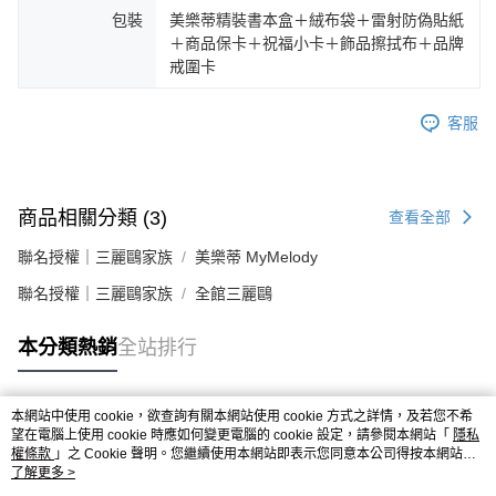
包裝
美樂蒂精裝書本盒＋絨布袋＋雷射防偽貼紙
＋商品保卡＋祝福小卡＋飾品擦拭布＋品牌
戒圍卡
客服
商品相關分類 (3)
查看全部
聯名授權｜三麗鷗家族
美樂蒂 MyMelody
聯名授權｜三麗鷗家族
全館三麗鷗
本分類熱銷
全站排行
本網站中使用 cookie，欲查詢有關本網站使用 cookie 方式之詳情，及若您不希
熱門標籤
望在電腦上使用 cookie 時應如何變更電腦的 cookie 設定，請參閱本網站「
隱私
權條款
」之 Cookie 聲明。您繼續使用本網站即表示您同意本公司得按本網站使
用條款之 Cookie 聲明使用 cookie。
了解更多 >