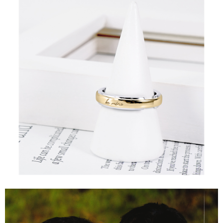
AFTEE 於本服務必要服務範圍內運用。關於 AFTEE 對於個人資料之蒐集、
貨到付款
處理、利用，詳參 AFTEE 官網之『個人資料蒐集、處理及利用告知聲明』
（
https://aftee.tw/privacypolicy/
）。
每笔NT$90
若款項超過繳費期限，將根據當次的金額加收年利率 16% 的逾期滯納金。
國家/地區配送
查看运费
未成年的使用者，請事先徵得法定代理人或監護人之同意方可使用
AFTEE。
若您對於個人資料之處理、利用有任何疑問，或欲行使相關法律權利，請聯
繫恩沛科技股份有限公司。若您不同意我們將上開所示之個人資料，連同必
要之購買訂單資訊提供予 AFTEE ，或讓 AFTEE 蒐集處理利用您的個人資
料，請勿選用本服務。