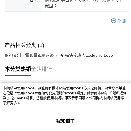
保固卡
客服
产品相关分类 (1)
影視文創｜電影電視劇週邊
★ 獨佔接班人Exclusive Love
本分类热销
全站排行
本網站中使用cookie，欲查詢有關本網站使用cookie方式之詳情，及若您不希望
热门标签
在電腦上使用cookie時應如何變更電腦的cookie設定，請參閱本網站「
隱私權條
款
」之Cookie聲明。您繼續使用本網站即表示您同意本公司得按本網站使用條款
之Cookie聲明使用cookie。
了解更多 >
我知道了