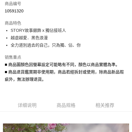
商品编号
信用卡分期付款
10591320
3期 0利率，每期
NT$966
21家银行
商品特色
6期 0利率，每期
NT$483
21家银行
合作金库商业银行
第一商业银行
STORY故事銀飾ｘ獨佔接班人
华南商业银行
彰化商业银行
合作金库商业银行
第一商业银行
超商取货付款
越虐越愛．黑色浪漫
上海商业储蓄银行
台北富邦商业银行
华南商业银行
彰化商业银行
国泰世华商业银行
兆丰国际商业银行
全力道別過去的自己，只為獨、佔、你
LINE Pay
上海商业储蓄银行
台北富邦商业银行
台湾中小企业银行
台中商业银行
国泰世华商业银行
兆丰国际商业银行
销售重点
汇丰（台湾）商业银行
华泰商业银行
Apple Pay
台湾中小企业银行
台中商业银行
联邦商业银行
远东国际商业银行
■ 商品圖顏色因螢幕設定可能略有不同，顏色以商品實體為準。
汇丰（台湾）商业银行
华泰商业银行
街口支付
元大商业银行
永丰商业银行
■ 商品退貨鑑賞期非使用期，商品若經拆封或使用，除商品新品瑕
联邦商业银行
远东国际商业银行
玉山商业银行
星展（台湾）商业银行
元大商业银行
永丰商业银行
疵外，無法辦理退貨。
悠遊付
台新国际商业银行
中国信托商业银行
玉山商业银行
星展（台湾）商业银行
台湾乐天信用卡公司
台新国际商业银行
中国信托商业银行
Google Pay
台湾乐天信用卡公司
AFTEE先享后付
详细说明
商品规格
相关推荐
相关说明
一、關於 AFTEE先享後付
ATM付款
1. 於付款方式選擇AFTEE先享後付，將跳出AFTEE先享後付手機驗證視
窗。
货到付款
2. 進行簡訊驗證之後，即可完成結帳手續。