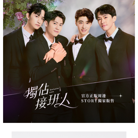
3. 訂單確認後不需事先繳費，商品會配送至您的指定地址。
4. 下訂完成後，您的手機會收到一封繳費通知簡訊，APP會員則會收到
运送方式
AFTEE APP推播通知。
5. 收到商品當下無需繳費，確認無誤後，請再利用繳費通知簡訊或AFTEE
全家取貨付款
APP於四大便利商店‧ATM/網銀等方式進行付款。
每笔NT$60，满NT$1,500(含以上)免运费
請留意繳費期限為 14 天。唯有下載 AFTEE App 成為 AFTEE 會員者方能享
付款後全家取貨
有最長 45 天內付款之服務。
每笔NT$60，满NT$1,500(含以上)免运费
繳費期限，為商家向您請款的時間，再加上使用AFTEE可延長的天數所計算
出。使用AFTEE下訂可以延長您收到商品前的繳費天數，但無法保證一定能
7-11取貨付款
夠在期限內收到商品(例如:預購商品或預計到貨時間較長者)。因此無論收到
每笔NT$60，满NT$1,500(含以上)免运费
商品與否，仍需要請您在AFTEE規定的時間內完成繳費。
二、付款限制
付款後7-11取貨
1. 初次使用 AFTEE 時，將依認證結果及本公司審查結果，核予每個人不同
每笔NT$60，满NT$1,500(含以上)免运费
之上限額度
2. 結帳金額須大於NT$30
宅配
3. 目前僅支援台灣會員
每笔NT$60，满NT$1,500(含以上)免运费
三、聲明條款
「AFTEE先享後付」(下稱本服務)乃由恩沛科技股份有限公司(下稱 AFTEE )
付款後門市自取
所提供，並由 AFTEE 向您收取款項。因使用本服務所須提供之個人資料(包
免运费
含但不限於訂購人姓名、電話，收件人姓名、電話、收件地址)，將交付予