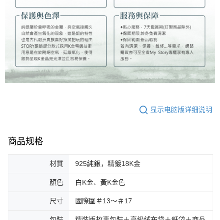
显示电脑版详细说明
商品规格
材質
925純銀，精鍍18K金
顏色
白K金、黃K金色
尺寸
國際圍＃13～＃17
包裝
精裝版故事包裝＋高級絨布袋＋紙袋＋商品