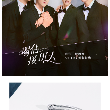
每笔NT$60，满NT$1,500(含以上)免运费
請留意繳費期限為 14 天。唯有下載 AFTEE App 成為 AFTEE 會員者方能享
付款後全家取貨
有最長 45 天內付款之服務。
每笔NT$60，满NT$1,500(含以上)免运费
繳費期限，為商家向您請款的時間，再加上使用AFTEE可延長的天數所計算
出。使用AFTEE下訂可以延長您收到商品前的繳費天數，但無法保證一定能
7-11取貨付款
夠在期限內收到商品(例如:預購商品或預計到貨時間較長者)。因此無論收到
每笔NT$60，满NT$1,500(含以上)免运费
商品與否，仍需要請您在AFTEE規定的時間內完成繳費。
二、付款限制
付款後7-11取貨
1. 初次使用 AFTEE 時，將依認證結果及本公司審查結果，核予每個人不同
每笔NT$60，满NT$1,500(含以上)免运费
之上限額度
2. 結帳金額須大於NT$30
宅配
3. 目前僅支援台灣會員
每笔NT$60，满NT$1,500(含以上)免运费
三、聲明條款
「AFTEE先享後付」(下稱本服務)乃由恩沛科技股份有限公司(下稱 AFTEE )
付款後門市自取
所提供，並由 AFTEE 向您收取款項。因使用本服務所須提供之個人資料(包
免运费
含但不限於訂購人姓名、電話，收件人姓名、電話、收件地址)，將交付予
AFTEE 於本服務必要服務範圍內運用。關於 AFTEE 對於個人資料之蒐集、
貨到付款
處理、利用，詳參 AFTEE 官網之『個人資料蒐集、處理及利用告知聲明』
（
https://aftee.tw/privacypolicy/
）。
每笔NT$90
若款項超過繳費期限，將根據當次的金額加收年利率 16% 的逾期滯納金。
國家/地區配送
查看运费
未成年的使用者，請事先徵得法定代理人或監護人之同意方可使用