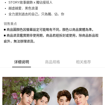
STORY故事銀飾ｘ獨佔接班人
华南商业银行
彰化商业银行
合作金库商业银行
第一商业银行
超商取货付款
越虐越愛．黑色浪漫
上海商业储蓄银行
台北富邦商业银行
华南商业银行
彰化商业银行
国泰世华商业银行
兆丰国际商业银行
全力道別過去的自己，只為獨、佔、你
LINE Pay
上海商业储蓄银行
台北富邦商业银行
台湾中小企业银行
台中商业银行
国泰世华商业银行
兆丰国际商业银行
销售重点
汇丰（台湾）商业银行
华泰商业银行
Apple Pay
台湾中小企业银行
台中商业银行
联邦商业银行
远东国际商业银行
■ 商品圖顏色因螢幕設定可能略有不同，顏色以商品實體為準。
汇丰（台湾）商业银行
华泰商业银行
街口支付
元大商业银行
永丰商业银行
■ 商品退貨鑑賞期非使用期，商品若經拆封或使用，除商品新品瑕
联邦商业银行
远东国际商业银行
玉山商业银行
星展（台湾）商业银行
元大商业银行
永丰商业银行
疵外，無法辦理退貨。
悠遊付
台新国际商业银行
中国信托商业银行
玉山商业银行
星展（台湾）商业银行
台湾乐天信用卡公司
台新国际商业银行
中国信托商业银行
Google Pay
台湾乐天信用卡公司
AFTEE先享后付
详细说明
商品规格
相关推荐
相关说明
一、關於 AFTEE先享後付
ATM付款
1. 於付款方式選擇AFTEE先享後付，將跳出AFTEE先享後付手機驗證視
窗。
货到付款
2. 進行簡訊驗證之後，即可完成結帳手續。
3. 訂單確認後不需事先繳費，商品會配送至您的指定地址。
4. 下訂完成後，您的手機會收到一封繳費通知簡訊，APP會員則會收到
运送方式
AFTEE APP推播通知。
5. 收到商品當下無需繳費，確認無誤後，請再利用繳費通知簡訊或AFTEE
全家取貨付款
APP於四大便利商店‧ATM/網銀等方式進行付款。