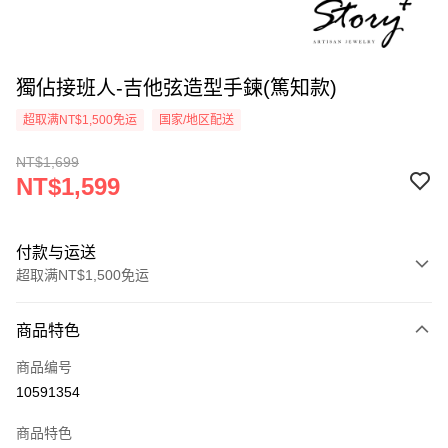
獨佔接班人-吉他弦造型手鍊(篤知款)
超取满NT$1,500免运
国家/地区配送
NT$1,699
NT$1,599
付款与运送
超取满NT$1,500免运
付款方式
商品特色
信用卡一次付款
商品编号
信用卡分期付款
10591354
3期 0利率，每期
NT$533
21家银行
商品特色
6期 0利率，每期
NT$266
21家银行
合作金库商业银行
第一商业银行