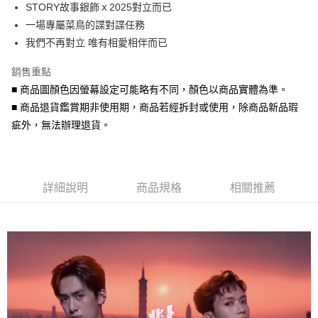
STORY故事銀飾ｘ2025對立而已
華南商業銀行
彰化商業銀行
合作金庫商業銀行
第一商業銀行
超商取貨付款
一場專屬菜鳥的諜對諜任務
上海商業儲蓄銀行
台北富邦商業銀行
華南商業銀行
彰化商業銀行
國泰世華商業銀行
兆豐國際商業銀行
我們不再對立 唯有相愛相伴而已
LINE Pay
上海商業儲蓄銀行
台北富邦商業銀行
臺灣中小企業銀行
台中商業銀行
國泰世華商業銀行
兆豐國際商業銀行
銷售重點
匯豐（台灣）商業銀行
華泰商業銀行
Apple Pay
臺灣中小企業銀行
台中商業銀行
聯邦商業銀行
遠東國際商業銀行
■ 商品圖顏色因螢幕設定可能略有不同，顏色以商品實體為準。
匯豐（台灣）商業銀行
華泰商業銀行
街口支付
元大商業銀行
永豐商業銀行
■ 商品退貨鑑賞期非使用期，商品若經拆封或使用，除商品新品瑕
聯邦商業銀行
遠東國際商業銀行
玉山商業銀行
星展（台灣）商業銀行
元大商業銀行
永豐商業銀行
疵外，無法辦理退貨。
悠遊付
台新國際商業銀行
中國信託商業銀行
玉山商業銀行
星展（台灣）商業銀行
台灣樂天信用卡公司
台新國際商業銀行
中國信託商業銀行
Google Pay
台灣樂天信用卡公司
AFTEE先享後付
詳細說明
商品規格
相關推薦
相關說明
【關於「AFTEE先享後付」】
ATM付款
AFTEE先享後付是「在收到商品之後才付款」的支付方式。 讓您購物簡單
便利好安心！
貨到付款
１．簡單：不需註冊會員、不需綁卡、不需儲值。
２．便利：只要手機號碼，簡訊認證，即可結帳。
３．安心：先確認商品／服務後，再付款。
運送方式
【「AFTEE先享後付」結帳流程】
全家取貨付款
１．於結帳方式選擇「AFTEE先享後付」後，將跳轉至「AFTEE先享後付」