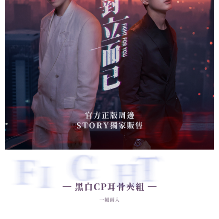
每筆NT$60，滿NT$1,500(含以上)免運費
結帳頁面，進行簡訊認證並確認金額後，即可完成結帳。
２．訂單成立數日內，您將收到繳費通知簡訊。
付款後全家取貨
３．收到繳費通知簡訊後14天內，點擊此簡訊中的連結，可透過四大超商／
ATM／網路銀行／等多元方式進行付款，方視為交易完成。
每筆NT$60，滿NT$1,500(含以上)免運費
※ 請注意：結帳手續完成當下不需立刻繳費，但若您需要取消訂單，請聯絡
購買商品的店家。未經商家同意取消之訂單仍視為有效，需透過AFTEE先享
7-11取貨付款
後付繳納相關費用。
每筆NT$60，滿NT$1,500(含以上)免運費
※ 交易是否成功請以「AFTEE先享後付 」之結帳頁面顯示為準，若有關於
是否繳費成功／繳費後需取消欲退款等相關疑問，請聯繫「AFTEE先享後付
客戶支援中心」
https://netprotections.freshdesk.com/support/home
付款後7-11取貨
每筆NT$60，滿NT$1,500(含以上)免運費
【注意事項】
１．透過由恩沛科技股份有限公司提供之「AFTEE先享後付」服務完成之交
宅配
易，需依本服務之必要範圍內提供個人資料，並將交易相關給付款項請求債
權轉讓予恩沛科技股份有限公司。
每筆NT$60，滿NT$1,500(含以上)免運費
２．關於個人資料處理事宜，請瀏覽以下網址：
https://aftee.tw/terms/#terms3
付款後門市自取
３．未成年的使用者請事先徵得法定代理人或監護人之同意方可使用
免運費
「AFTEE先享後付」，若未經同意申辦者引起之損失，本公司不負相關責
任。
貨到付款
４．使用「AFTEE先享後付」時，將依據個別帳號之用戶狀況，依本公司即
時審查核予不同之上限額度；若仍有額度不足之情形，本公司將視審查結果
每筆NT$90
請求用戶進行身份認證。
５．嚴禁一人註冊多個帳號或使用他人資訊註冊。若發現惡意使用之情形，
國家/地區配送
查看運費
恩沛科技股份有限公司將有權停止該用戶之使用額度並採取法律行動。