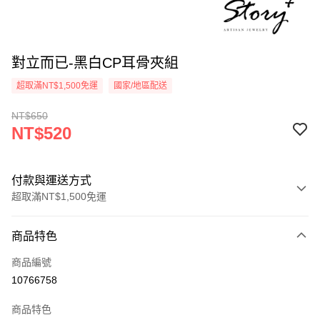
對立而已-黑白CP耳骨夾組
超取滿NT$1,500免運
國家/地區配送
NT$650
NT$520
付款與運送方式
超取滿NT$1,500免運
付款方式
商品特色
信用卡一次付款
商品編號
信用卡分期付款
10766758
3 期 0 利率 每期
NT$173
21家銀行
商品特色
6 期 0 利率 每期
NT$86
21家銀行
合作金庫商業銀行
第一商業銀行