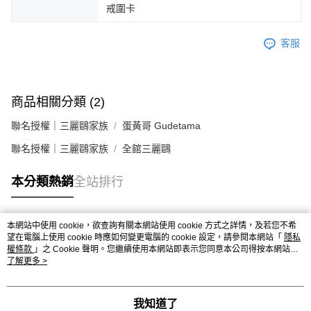
戒圍卡
客服
商品相關分類 (2)
聯名授權｜三麗鷗家族
蛋黃哥 Gudetama
聯名授權｜三麗鷗家族
全館三麗鷗
本分類熱銷
全站排行
本網站中使用 cookie，欲查詢有關本網站使用 cookie 方式之詳情，及若您不希
熱門標籤
望在電腦上使用 cookie 時應如何變更電腦的 cookie 設定，請參閱本網站「
隱私
權條款
」之 Cookie 聲明。您繼續使用本網站即表示您同意本公司得按本網站使
用條款之 Cookie 聲明使用 cookie。
了解更多 >
我知道了