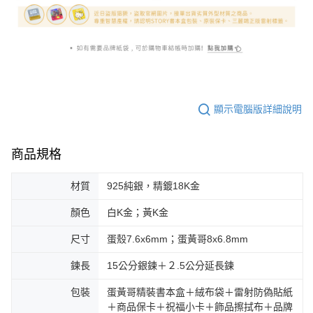
顯示電腦版詳細說明
商品規格
材質
925純銀，精鍍18K金
顏色
白K金；黃K金
尺寸
蛋殼7.6x6mm；蛋黃哥8x6.8mm
鍊長
15公分銀鍊＋２.5公分延長鍊
包裝
蛋黃哥精裝書本盒＋絨布袋＋雷射防偽貼紙
＋商品保卡＋祝福小卡＋飾品擦拭布＋品牌