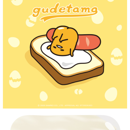
【「AFTEE先享後付」結帳流程】
全家取貨付款
１．於結帳方式選擇「AFTEE先享後付」後，將跳轉至「AFTEE先享後付」
每筆NT$60，滿NT$1,500(含以上)免運費
結帳頁面，進行簡訊認證並確認金額後，即可完成結帳。
２．訂單成立數日內，您將收到繳費通知簡訊。
付款後全家取貨
３．收到繳費通知簡訊後14天內，點擊此簡訊中的連結，可透過四大超商／
ATM／網路銀行／等多元方式進行付款，方視為交易完成。
每筆NT$60，滿NT$1,500(含以上)免運費
※ 請注意：結帳手續完成當下不需立刻繳費，但若您需要取消訂單，請聯絡
購買商品的店家。未經商家同意取消之訂單仍視為有效，需透過AFTEE先享
7-11取貨付款
後付繳納相關費用。
每筆NT$60，滿NT$1,500(含以上)免運費
※ 交易是否成功請以「AFTEE先享後付 」之結帳頁面顯示為準，若有關於
是否繳費成功／繳費後需取消欲退款等相關疑問，請聯繫「AFTEE先享後付
客戶支援中心」
https://netprotections.freshdesk.com/support/home
付款後7-11取貨
每筆NT$60，滿NT$1,500(含以上)免運費
【注意事項】
１．透過由恩沛科技股份有限公司提供之「AFTEE先享後付」服務完成之交
宅配
易，需依本服務之必要範圍內提供個人資料，並將交易相關給付款項請求債
權轉讓予恩沛科技股份有限公司。
每筆NT$60，滿NT$1,500(含以上)免運費
２．關於個人資料處理事宜，請瀏覽以下網址：
https://aftee.tw/terms/#terms3
付款後門市自取
３．未成年的使用者請事先徵得法定代理人或監護人之同意方可使用
免運費
「AFTEE先享後付」，若未經同意申辦者引起之損失，本公司不負相關責
任。
貨到付款
４．使用「AFTEE先享後付」時，將依據個別帳號之用戶狀況，依本公司即
時審查核予不同之上限額度；若仍有額度不足之情形，本公司將視審查結果
每筆NT$90