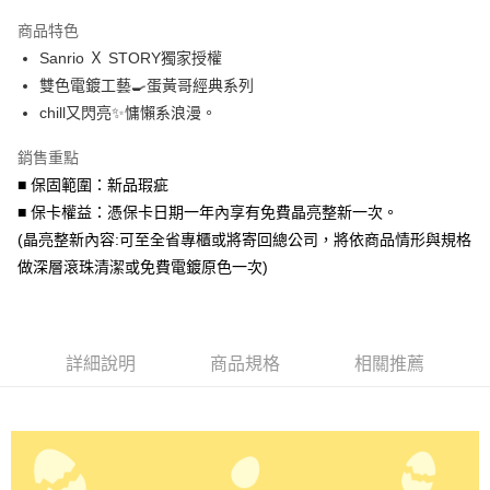
3 期 0 利率 每期
NT$1,760
21家銀行
商品特色
6 期 0 利率 每期
NT$880
21家銀行
合作金庫商業銀行
第一商業銀行
Sanrio Ｘ STORY獨家授權
華南商業銀行
彰化商業銀行
合作金庫商業銀行
第一商業銀行
超商取貨付款
雙色電鍍工藝🍳蛋黃哥經典系列
上海商業儲蓄銀行
台北富邦商業銀行
華南商業銀行
彰化商業銀行
國泰世華商業銀行
兆豐國際商業銀行
chill又閃亮✨慵懶系浪漫。
LINE Pay
上海商業儲蓄銀行
台北富邦商業銀行
臺灣中小企業銀行
台中商業銀行
國泰世華商業銀行
兆豐國際商業銀行
銷售重點
匯豐（台灣）商業銀行
華泰商業銀行
Apple Pay
臺灣中小企業銀行
台中商業銀行
聯邦商業銀行
遠東國際商業銀行
■ 保固範圍：新品瑕疵
匯豐（台灣）商業銀行
華泰商業銀行
街口支付
元大商業銀行
永豐商業銀行
■ 保卡權益：憑保卡日期一年內享有免費晶亮整新一次。
聯邦商業銀行
遠東國際商業銀行
玉山商業銀行
星展（台灣）商業銀行
元大商業銀行
永豐商業銀行
(晶亮整新內容:可至全省專櫃或將寄回總公司，將依商品情形與規格
悠遊付
台新國際商業銀行
中國信託商業銀行
玉山商業銀行
星展（台灣）商業銀行
做深層滾珠清潔或免費電鍍原色一次)
台灣樂天信用卡公司
台新國際商業銀行
中國信託商業銀行
Google Pay
台灣樂天信用卡公司
AFTEE先享後付
相關說明
詳細說明
商品規格
相關推薦
【關於「AFTEE先享後付」】
ATM付款
AFTEE先享後付是「在收到商品之後才付款」的支付方式。 讓您購物簡單
便利好安心！
貨到付款
１．簡單：不需註冊會員、不需綁卡、不需儲值。
２．便利：只要手機號碼，簡訊認證，即可結帳。
３．安心：先確認商品／服務後，再付款。
運送方式