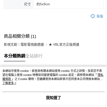
尺寸
約5x9cm
客服
商品相關分類 (1)
影視文創｜電影電視劇週邊
★ VBL官方正版周邊
本分類熱銷
全站排行
本網站中使用 cookie，欲查詢有關本網站使用 cookie 方式之詳情，及若您不希
熱門標籤
望在電腦上使用 cookie 時應如何變更電腦的 cookie 設定，請參閱本網站「
隱私
權條款
」之 Cookie 聲明。您繼續使用本網站即表示您同意本公司得按本網站使
用條款之 Cookie 聲明使用 cookie。
了解更多 >
我知道了