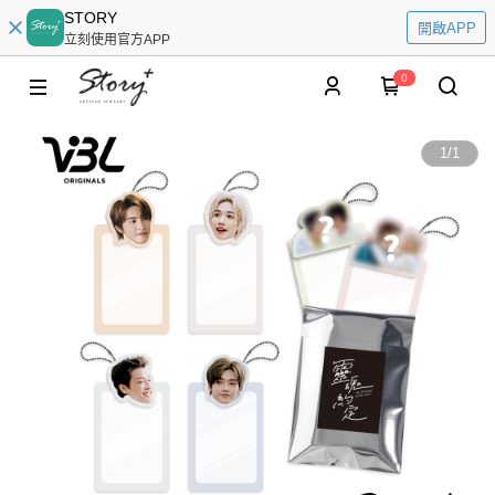
STORY
開啟APP
立刻使用官方APP
0
1
/
1