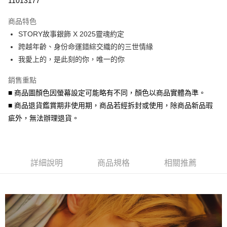
11013177
3 期 0 利率 每期
NT$59
21家銀行
商品特色
6 期 0 利率 每期
NT$29
21家銀行
合作金庫商業銀行
第一商業銀行
STORY故事銀飾 X 2025靈魂約定
華南商業銀行
彰化商業銀行
合作金庫商業銀行
第一商業銀行
超商取貨付款
跨越年齡、身份命運錯綜交織的的三世情緣
上海商業儲蓄銀行
台北富邦商業銀行
華南商業銀行
彰化商業銀行
國泰世華商業銀行
兆豐國際商業銀行
我愛上的，是此刻的你，唯一的你
LINE Pay
上海商業儲蓄銀行
台北富邦商業銀行
臺灣中小企業銀行
台中商業銀行
國泰世華商業銀行
兆豐國際商業銀行
銷售重點
匯豐（台灣）商業銀行
華泰商業銀行
Apple Pay
臺灣中小企業銀行
台中商業銀行
聯邦商業銀行
遠東國際商業銀行
■ 商品圖顏色因螢幕設定可能略有不同，顏色以商品實體為準。
匯豐（台灣）商業銀行
華泰商業銀行
街口支付
元大商業銀行
永豐商業銀行
■ 商品退貨鑑賞期非使用期，商品若經拆封或使用，除商品新品瑕
聯邦商業銀行
遠東國際商業銀行
玉山商業銀行
星展（台灣）商業銀行
元大商業銀行
永豐商業銀行
疵外，無法辦理退貨。
悠遊付
台新國際商業銀行
中國信託商業銀行
玉山商業銀行
星展（台灣）商業銀行
台灣樂天信用卡公司
台新國際商業銀行
中國信託商業銀行
Google Pay
台灣樂天信用卡公司
AFTEE先享後付
詳細說明
商品規格
相關推薦
相關說明
【關於「AFTEE先享後付」】
ATM付款
AFTEE先享後付是「在收到商品之後才付款」的支付方式。 讓您購物簡單
便利好安心！
貨到付款
１．簡單：不需註冊會員、不需綁卡、不需儲值。
２．便利：只要手機號碼，簡訊認證，即可結帳。
３．安心：先確認商品／服務後，再付款。