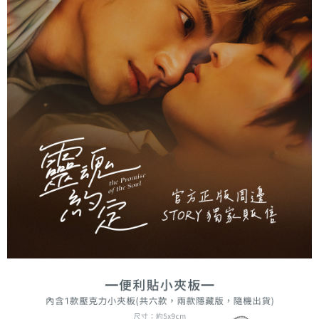
運送方式
【「AFTEE先享後付」結帳流程】
全家取貨付款
１．於結帳方式選擇「AFTEE先享後付」後，將跳轉至「AFTEE先享後付」
每筆NT$60，滿NT$1,500(含以上)免運費
結帳頁面，進行簡訊認證並確認金額後，即可完成結帳。
２．訂單成立數日內，您將收到繳費通知簡訊。
付款後全家取貨
３．收到繳費通知簡訊後14天內，點擊此簡訊中的連結，可透過四大超商／
ATM／網路銀行／等多元方式進行付款，方視為交易完成。
每筆NT$60，滿NT$1,500(含以上)免運費
※ 請注意：結帳手續完成當下不需立刻繳費，但若您需要取消訂單，請聯絡
購買商品的店家。未經商家同意取消之訂單仍視為有效，需透過AFTEE先享
7-11取貨付款
後付繳納相關費用。
每筆NT$60，滿NT$1,500(含以上)免運費
※ 交易是否成功請以「AFTEE先享後付 」之結帳頁面顯示為準，若有關於
是否繳費成功／繳費後需取消欲退款等相關疑問，請聯繫「AFTEE先享後付
客戶支援中心」
https://netprotections.freshdesk.com/support/home
付款後7-11取貨
每筆NT$60，滿NT$1,500(含以上)免運費
【注意事項】
１．透過由恩沛科技股份有限公司提供之「AFTEE先享後付」服務完成之交
宅配
易，需依本服務之必要範圍內提供個人資料，並將交易相關給付款項請求債
權轉讓予恩沛科技股份有限公司。
每筆NT$60，滿NT$1,500(含以上)免運費
２．關於個人資料處理事宜，請瀏覽以下網址：
https://aftee.tw/terms/#terms3
付款後門市自取
３．未成年的使用者請事先徵得法定代理人或監護人之同意方可使用
免運費
「AFTEE先享後付」，若未經同意申辦者引起之損失，本公司不負相關責
任。
貨到付款
４．使用「AFTEE先享後付」時，將依據個別帳號之用戶狀況，依本公司即