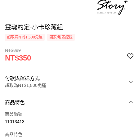
靈魂約定-小卡珍藏組
超取滿NT$1,500免運
國家/地區配送
NT$399
NT$350
付款與運送方式
超取滿NT$1,500免運
付款方式
商品特色
信用卡一次付款
商品編號
信用卡分期付款
11013413
3 期 0 利率 每期
NT$116
21家銀行
商品特色
6 期 0 利率 每期
NT$58
21家銀行
合作金庫商業銀行
第一商業銀行