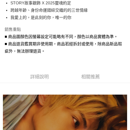
STORY故事銀飾 X 2025靈魂約定
華南商業銀行
彰化商業銀行
合作金庫商業銀行
第一商業銀行
超商取貨付款
跨越年齡、身份命運錯綜交織的的三世情緣
上海商業儲蓄銀行
台北富邦商業銀行
華南商業銀行
彰化商業銀行
國泰世華商業銀行
兆豐國際商業銀行
我愛上的，是此刻的你，唯一的你
LINE Pay
上海商業儲蓄銀行
台北富邦商業銀行
臺灣中小企業銀行
台中商業銀行
國泰世華商業銀行
兆豐國際商業銀行
銷售重點
匯豐（台灣）商業銀行
華泰商業銀行
Apple Pay
臺灣中小企業銀行
台中商業銀行
聯邦商業銀行
遠東國際商業銀行
■ 商品圖顏色因螢幕設定可能略有不同，顏色以商品實體為準。
匯豐（台灣）商業銀行
華泰商業銀行
街口支付
元大商業銀行
永豐商業銀行
■ 商品退貨鑑賞期非使用期，商品若經拆封或使用，除商品新品瑕
聯邦商業銀行
遠東國際商業銀行
玉山商業銀行
星展（台灣）商業銀行
元大商業銀行
永豐商業銀行
疵外，無法辦理退貨。
悠遊付
台新國際商業銀行
中國信託商業銀行
玉山商業銀行
星展（台灣）商業銀行
台灣樂天信用卡公司
台新國際商業銀行
中國信託商業銀行
Google Pay
台灣樂天信用卡公司
AFTEE先享後付
詳細說明
相關推薦
相關說明
【關於「AFTEE先享後付」】
ATM付款
AFTEE先享後付是「在收到商品之後才付款」的支付方式。 讓您購物簡單
便利好安心！
貨到付款
１．簡單：不需註冊會員、不需綁卡、不需儲值。
２．便利：只要手機號碼，簡訊認證，即可結帳。
３．安心：先確認商品／服務後，再付款。
運送方式
【「AFTEE先享後付」結帳流程】
全家取貨付款
１．於結帳方式選擇「AFTEE先享後付」後，將跳轉至「AFTEE先享後付」