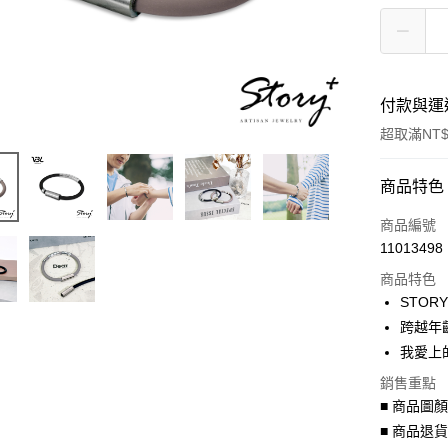
付款與運
超取滿NT$
付款方式
商品特色
信用卡一
商品編號
11013498
信用卡分
商品特色
3 期 
STOR
6 期 
合作金
跨越年
華南商
我愛上
合作金
超商取貨
上海商
華南商
銷售重點
國泰世
LINE Pay
上海商
■ 商品圖
臺灣中
國泰世
匯豐（
■ 商品退
Apple Pay
臺灣中