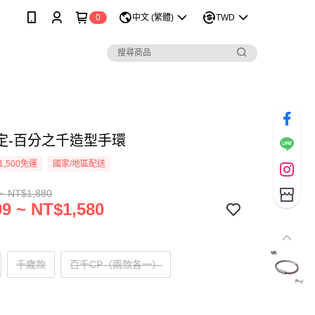
0
中文 (繁體)
TWD
定-百分之千造型手環
1,500免運
國家/地區配送
~ NT$1,880
9 ~ NT$1,580
千歲款
百千CP（兩款各一）