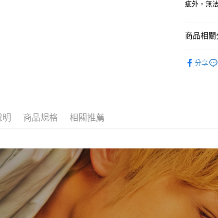
聯邦商
疵外，無
匯豐（
街口支付
元大商
聯邦商
玉山商
元大商
悠遊付
台新國
商品相關分
玉山商
台灣樂
台新國
Google Pa
影視文創
台灣樂
分享
AFTEE先
相關說明
【關於「A
ATM付款
AFTEE
便利好安
貨到付款
１．簡單
說明
商品規格
相關推薦
２．便利
３．安心
運送方式
【「AFT
１．於結帳
全家取貨
付」結帳
每筆NT$6
２．訂單
３．收到繳
／ATM／
付款後全
※ 請注意
每筆NT$6
絡購買商品
先享後付