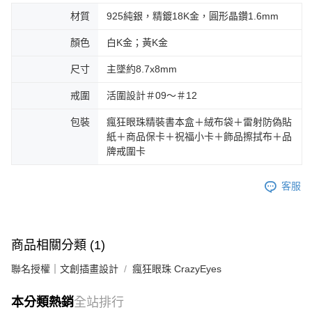
材質
925純銀，精鍍18K金，圓形晶鑽1.6mm
顏色
白K金；黃K金
尺寸
主墜約8.7x8mm
戒圍
活圍設計＃09～＃12
包裝
瘋狂眼珠精裝書本盒＋絨布袋＋雷射防偽貼
紙＋商品保卡＋祝福小卡＋飾品擦拭布＋品
牌戒圍卡
客服
商品相關分類 (1)
聯名授權｜文創插畫設計
瘋狂眼珠 CrazyEyes
本分類熱銷
全站排行