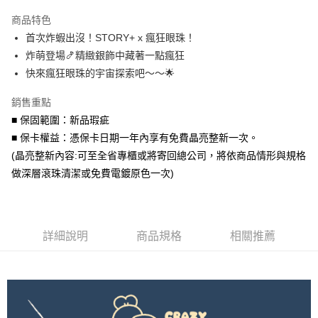
3 期 0 利率 每期
NT$993
21家銀行
商品特色
6 期 0 利率 每期
NT$496
21家銀行
合作金庫商業銀行
第一商業銀行
首次炸蝦出沒！STORY+ x 瘋狂眼珠！
華南商業銀行
彰化商業銀行
合作金庫商業銀行
第一商業銀行
超商取貨付款
炸萌登場🍤精緻銀飾中藏著一點瘋狂
上海商業儲蓄銀行
台北富邦商業銀行
華南商業銀行
彰化商業銀行
國泰世華商業銀行
兆豐國際商業銀行
快來瘋狂眼珠的宇宙探索吧～～🌟
LINE Pay
上海商業儲蓄銀行
台北富邦商業銀行
臺灣中小企業銀行
台中商業銀行
國泰世華商業銀行
兆豐國際商業銀行
銷售重點
匯豐（台灣）商業銀行
華泰商業銀行
Apple Pay
臺灣中小企業銀行
台中商業銀行
聯邦商業銀行
遠東國際商業銀行
■ 保固範圍：新品瑕疵
匯豐（台灣）商業銀行
華泰商業銀行
街口支付
元大商業銀行
永豐商業銀行
■ 保卡權益：憑保卡日期一年內享有免費晶亮整新一次。
聯邦商業銀行
遠東國際商業銀行
玉山商業銀行
星展（台灣）商業銀行
元大商業銀行
永豐商業銀行
(晶亮整新內容:可至全省專櫃或將寄回總公司，將依商品情形與規格
悠遊付
台新國際商業銀行
中國信託商業銀行
玉山商業銀行
星展（台灣）商業銀行
做深層滾珠清潔或免費電鍍原色一次)
台灣樂天信用卡公司
台新國際商業銀行
中國信託商業銀行
Google Pay
台灣樂天信用卡公司
AFTEE先享後付
相關說明
詳細說明
商品規格
相關推薦
【關於「AFTEE先享後付」】
ATM付款
AFTEE先享後付是「在收到商品之後才付款」的支付方式。 讓您購物簡單
便利好安心！
貨到付款
１．簡單：不需註冊會員、不需綁卡、不需儲值。
２．便利：只要手機號碼，簡訊認證，即可結帳。
３．安心：先確認商品／服務後，再付款。
運送方式