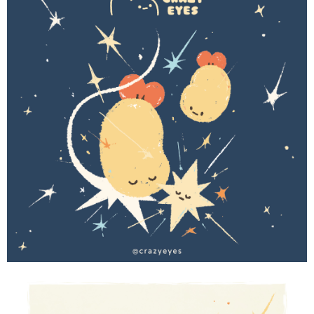
【「AFTEE先享後付」結帳流程】
全家取貨付款
１．於結帳方式選擇「AFTEE先享後付」後，將跳轉至「AFTEE先享後付」
每筆NT$60，滿NT$1,500(含以上)免運費
結帳頁面，進行簡訊認證並確認金額後，即可完成結帳。
２．訂單成立數日內，您將收到繳費通知簡訊。
付款後全家取貨
３．收到繳費通知簡訊後14天內，點擊此簡訊中的連結，可透過四大超商／
ATM／網路銀行／等多元方式進行付款，方視為交易完成。
每筆NT$60，滿NT$1,500(含以上)免運費
※ 請注意：結帳手續完成當下不需立刻繳費，但若您需要取消訂單，請聯絡
購買商品的店家。未經商家同意取消之訂單仍視為有效，需透過AFTEE先享
7-11取貨付款
後付繳納相關費用。
每筆NT$60，滿NT$1,500(含以上)免運費
※ 交易是否成功請以「AFTEE先享後付 」之結帳頁面顯示為準，若有關於
是否繳費成功／繳費後需取消欲退款等相關疑問，請聯繫「AFTEE先享後付
客戶支援中心」
https://netprotections.freshdesk.com/support/home
付款後7-11取貨
每筆NT$60，滿NT$1,500(含以上)免運費
【注意事項】
１．透過由恩沛科技股份有限公司提供之「AFTEE先享後付」服務完成之交
宅配
易，需依本服務之必要範圍內提供個人資料，並將交易相關給付款項請求債
權轉讓予恩沛科技股份有限公司。
每筆NT$60，滿NT$1,500(含以上)免運費
２．關於個人資料處理事宜，請瀏覽以下網址：
https://aftee.tw/terms/#terms3
付款後門市自取
３．未成年的使用者請事先徵得法定代理人或監護人之同意方可使用
免運費
「AFTEE先享後付」，若未經同意申辦者引起之損失，本公司不負相關責
任。
貨到付款
４．使用「AFTEE先享後付」時，將依據個別帳號之用戶狀況，依本公司即
時審查核予不同之上限額度；若仍有額度不足之情形，本公司將視審查結果
每筆NT$90