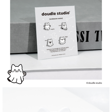
AFTEE APP推播通知。
5. 收到商品當下無需繳費，確認無誤後，請再利用繳費通知簡訊或AFTEE
全家取貨付款
APP於四大便利商店‧ATM/網銀等方式進行付款。
每笔NT$60，满NT$1,500(含以上)免运费
請留意繳費期限為 14 天。唯有下載 AFTEE App 成為 AFTEE 會員者方能享
付款後全家取貨
有最長 45 天內付款之服務。
每笔NT$60，满NT$1,500(含以上)免运费
繳費期限，為商家向您請款的時間，再加上使用AFTEE可延長的天數所計算
出。使用AFTEE下訂可以延長您收到商品前的繳費天數，但無法保證一定能
7-11取貨付款
夠在期限內收到商品(例如:預購商品或預計到貨時間較長者)。因此無論收到
每笔NT$60，满NT$1,500(含以上)免运费
商品與否，仍需要請您在AFTEE規定的時間內完成繳費。
二、付款限制
付款後7-11取貨
1. 初次使用 AFTEE 時，將依認證結果及本公司審查結果，核予每個人不同
每笔NT$60，满NT$1,500(含以上)免运费
之上限額度
2. 結帳金額須大於NT$30
宅配
3. 目前僅支援台灣會員
每笔NT$60，满NT$1,500(含以上)免运费
三、聲明條款
「AFTEE先享後付」(下稱本服務)乃由恩沛科技股份有限公司(下稱 AFTEE )
付款後門市自取
所提供，並由 AFTEE 向您收取款項。因使用本服務所須提供之個人資料(包
免运费
含但不限於訂購人姓名、電話，收件人姓名、電話、收件地址)，將交付予
AFTEE 於本服務必要服務範圍內運用。關於 AFTEE 對於個人資料之蒐集、
貨到付款
處理、利用，詳參 AFTEE 官網之『個人資料蒐集、處理及利用告知聲明』
（
https://aftee.tw/privacypolicy/
）。
每笔NT$90