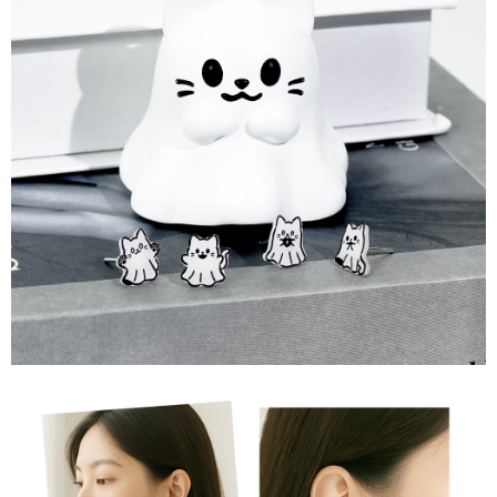
若款項超過繳費期限，將根據當次的金額加收年利率 16% 的逾期滯納金。
國家/地區配送
查看运费
未成年的使用者，請事先徵得法定代理人或監護人之同意方可使用
AFTEE。
若您對於個人資料之處理、利用有任何疑問，或欲行使相關法律權利，請聯
繫恩沛科技股份有限公司。若您不同意我們將上開所示之個人資料，連同必
要之購買訂單資訊提供予 AFTEE ，或讓 AFTEE 蒐集處理利用您的個人資
料，請勿選用本服務。