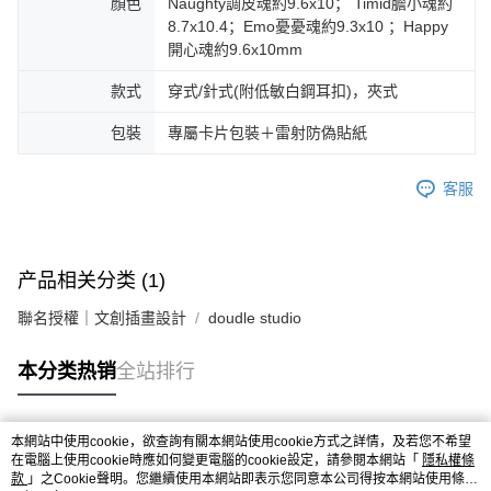
顏色
Naughty調皮魂約9.6x10； Timid膽小魂約
8.7x10.4；Emo憂憂魂約9.3x10 ；Happy
開心魂約9.6x10mm
款式
穿式/針式(附低敏白鋼耳扣)，夾式
包裝
專屬卡片包裝＋雷射防偽貼紙
客服
产品相关分类 (1)
聯名授權｜文創插畫設計
doudle studio
本分类热销
全站排行
本網站中使用cookie，欲查詢有關本網站使用cookie方式之詳情，及若您不希望
热门标签
在電腦上使用cookie時應如何變更電腦的cookie設定，請參閱本網站「
隱私權條
款
」之Cookie聲明。您繼續使用本網站即表示您同意本公司得按本網站使用條款