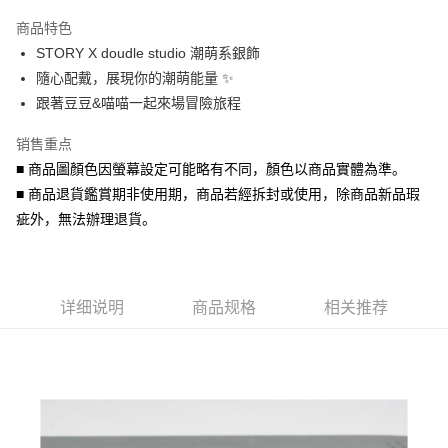
3期 0利率，每期
NT$140
21家银行
商品特色
6期 0利率，每期
NT$70
21家银行
合作金库商业银行
第一商业银行
STORY X doudle studio 潮萌系銀飾
华南商业银行
彰化商业银行
合作金库商业银行
第一商业银行
超商取货付款
隨心配戴，展現你的潮萌能量 ✨
上海商业储蓄银行
台北富邦商业银行
华南商业银行
彰化商业银行
国泰世华商业银行
兆丰国际商业银行
跟著豆豆&喵喵一起來場冒險旅程
LINE Pay
上海商业储蓄银行
台北富邦商业银行
台湾中小企业银行
台中商业银行
国泰世华商业银行
兆丰国际商业银行
销售重点
汇丰（台湾）商业银行
华泰商业银行
Apple Pay
台湾中小企业银行
台中商业银行
联邦商业银行
远东国际商业银行
■ 商品圖顏色因螢幕設定可能略有不同，顏色以商品實體為準。
汇丰（台湾）商业银行
华泰商业银行
街口支付
元大商业银行
永丰商业银行
■ 商品退貨鑑賞期非使用期，商品若經拆封或使用，除商品新品瑕
联邦商业银行
远东国际商业银行
玉山商业银行
星展（台湾）商业银行
元大商业银行
永丰商业银行
疵外，無法辦理退貨。
悠遊付
台新国际商业银行
中国信托商业银行
玉山商业银行
星展（台湾）商业银行
台湾乐天信用卡公司
台新国际商业银行
中国信托商业银行
Google Pay
台湾乐天信用卡公司
AFTEE先享后付
详细说明
商品规格
相关推荐
相关说明
一、關於 AFTEE先享後付
ATM付款
1. 於付款方式選擇AFTEE先享後付，將跳出AFTEE先享後付手機驗證視
窗。
货到付款
2. 進行簡訊驗證之後，即可完成結帳手續。
3. 訂單確認後不需事先繳費，商品會配送至您的指定地址。
4. 下訂完成後，您的手機會收到一封繳費通知簡訊，APP會員則會收到
运送方式