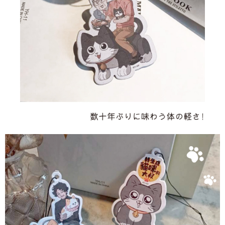
グでお支払いください。
付款後全家取貨
代金納付期限は最短で 14 日以内ですので、ご注意ください。AFTEE アプ
配送毎にNT$60、NT$1,500以上で送料無料
リをダウンロードして AFTEE 会員になるとお支払い期限を最長 45 日以内
まで延長できます。
7-11取貨付款
配送毎にNT$60、NT$1,500以上で送料無料
お支払期限は、ショップが請求した期日と、AFTEEで延長できる日数をも
とに計算されます。AFTEEで注文すると、商品を受け取るまで支払い期限
付款後7-11取貨
を延長できますが、商品を期限内に受け取れない場合があります（例：予
約商品や商品到着日が比較的遅い商品）。そのため、商品到着の有無に関
配送毎にNT$60、NT$1,500以上で送料無料
わらず、AFTEEで指定された期限内にお支払いください。
宅配
二、支払い限度額
配送毎にNT$60、NT$1,500以上で送料無料
1.初回 AFTEEを ご利用の際に、認証結果及び当社の審査の結果に基づ
き、限度額が設定されます。
2.決済金額は最低NT$20です。
付款後門市自取
3.現在、台湾の会員のみご利用いただけます。
送料無料
三、利用規約「AFTEE代金後払い」（以下当サービスという）はネットプ
貨到付款
ロテクションズ（以下 AFTEE という）が提供し、AFTEEが代金を徴収し
ます。当サービスご利用の際に提供しなければならない個人情報（注文者
配送毎にNT$90
の氏名、電話番号、受取人の氏名、電話番号、受取人住所を含むがこれに
限らない）は、AFTEEに渡され当サービスで必要な範囲内で利用されま
國家/地區配送
送料を確認
す。AFTEEの個人情報の収集、処理、利用について、詳細はAFTEE公式ホ
ームページの『個人情報の収集、処理及び利用に関する声明』をご参照く