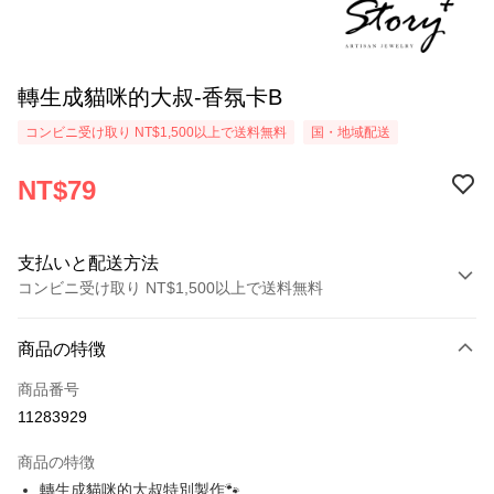
轉生成貓咪的大叔-香氛卡B
コンビニ受け取り NT$1,500以上で送料無料
国・地域配送
NT$79
支払いと配送方法
コンビニ受け取り NT$1,500以上で送料無料
お支払い方法
商品の特徴
クレジットカード1回払い
商品番号
クレジットカード分割払い
11283929
3回払い、金利0、毎回
NT$26
21行の銀行
商品の特徴
6回払い、金利0、毎回
NT$13
21行の銀行
合作金庫商業銀行
第一商業銀行
轉生成貓咪的大叔特別製作🐾