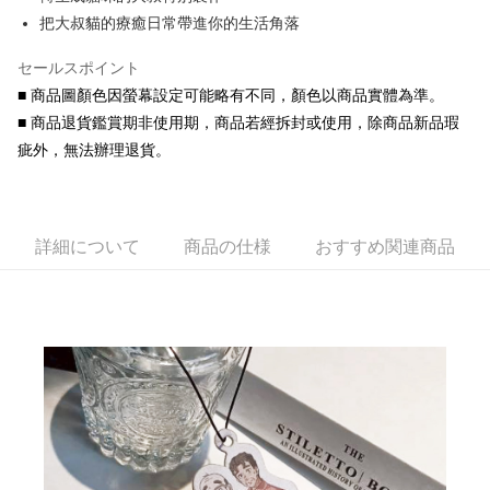
華南商業銀行
彰化商業銀行
合作金庫商業銀行
第一商業銀行
コンビニ店頭代金引換
把大叔貓的療癒日常帶進你的生活角落
上海商業儲蓄銀行
台北富邦商業銀行
華南商業銀行
彰化商業銀行
国泰世華商業銀行
兆豐國際商業銀行
LINE Pay
上海商業儲蓄銀行
台北富邦商業銀行
セールスポイント
台湾中小企業銀行
台中商業銀行
国泰世華商業銀行
兆豐國際商業銀行
HSBC(台湾)商業銀行
華泰商業銀行
■ 商品圖顏色因螢幕設定可能略有不同，顏色以商品實體為準。
Apple Pay
台湾中小企業銀行
台中商業銀行
聯邦商業銀行
遠東国際商業銀行
■ 商品退貨鑑賞期非使用期，商品若經拆封或使用，除商品新品瑕
HSBC(台湾)商業銀行
華泰商業銀行
JKOPAY
元大商業銀行
永豐商業銀行
聯邦商業銀行
遠東国際商業銀行
疵外，無法辦理退貨。
玉山商業銀行
星展(台湾)商業銀行
元大商業銀行
永豐商業銀行
Easy Wallet
台新國際商業銀行
中国信託商業銀行
玉山商業銀行
星展(台湾)商業銀行
台湾楽天クレジットカード会社
台新國際商業銀行
中国信託商業銀行
Google Pay
台湾楽天クレジットカード会社
詳細について
商品の仕様
おすすめ関連商品
AFTEE代金後払い
説明
一、 AFTEE代金後払いについて
ATM払い
1.お支払い方法でAFTEE代金後払いを選択すると、携帯電話認証ウィンド
ウが表示されます。
代金引換
2.SMSで認証してお支払い手続を進めてください。
3.注文するときのお支払いは不要です。商品はご指定の住所に配送されま
す。
配送方法
4.ご注文が完了すると、携帯に支払い通知のSMSが届きます。アプリ会員
の場合は、AFTEE アプリプッシュ通知が届きます。
全家取貨付款
5.商品受け取り時のお支払いは不要です。商品を確かめてから、SMSまた
配送毎にNT$60、NT$1,500以上で送料無料
はアプリの通知に従って、4大コンビニ、またはATM/オンラインバンキン