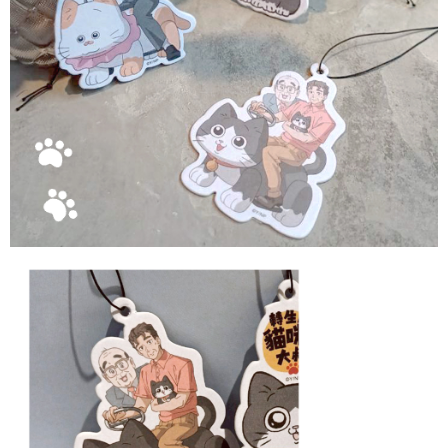
ださい（
https://aftee.tw/privacypolicy/
）。
AFTEEの初回ご利用の際に、審査を通過すれば、最高額がNT$10,000にな
ります。支払い期限を過ぎた場合、その金額に基づいて年利20%の遅延滞
納金が加算されます。未成年の利用者は、事前に法定代理人または後見人
の同意を得ればAFTEEをご利用いただけます。
個人情報の処理、利用について疑問がある、または関連する法律の権利を
行使したい場合は、ネットプロテクションズ
cs_tw@netprotections.co.jp
にご連絡ください。上記に示した個人情報を、必要な購入注文書とあわせ
てAFTEEにご提供いただく、またはAFTEEにあなたの個人情報の収集、処
理、利用を許可することににご同意いただけない場合は、当サービスを選
択しないでください。