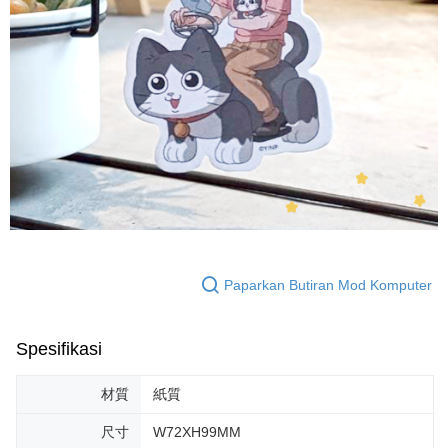
Paparkan Butiran Mod Komputer
Spesifikasi
材質
紙質
尺寸
W72XH99MM