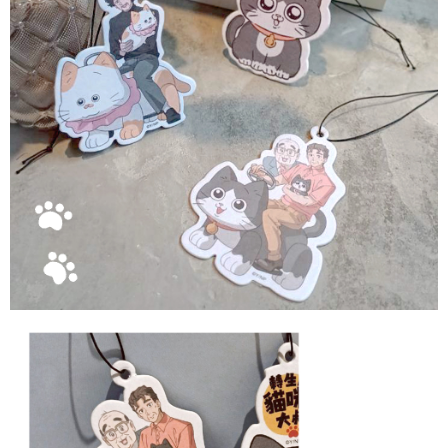
NT$1,500 atau lebih
NT$10,000. Amaun diperakui sebenar yang diluluskan akan berdasarkan
keputusan pensijilan dan semakan oleh AFTEE.
付款後門市自取
2. Amaun perbelanjaan minimum mestilah lebih besar daripada NT$20.
3. Pada masa ini hanya tersedia untuk ahli Taiwan.
Penghantaran percuma
Ketiga, Syarat Perkhidmatan
貨到付款
Perkhidmatan AFTEE Beli Sekarang Bayar Kemudian disediakan oleh NP
NT$90/pesanan
Taiwan, Inc. dan AFTEE akan membuat bil kepada pengguna. AFTEE
akan menggunakan data peribadi yang dikumpul (termasuk nama
國家/地區配送
pembeli, no. telefon, nama penerima, no. telefon, alamat penerima) untuk
Kadar Penghantaran
penggunaan perkhidmatan. Sila rujuk kepada "Penyata Pengumpulan
Data Peribadi, Pemprosesan, Penggunaan"
(https://aftee.tw/privacypolicy/
) untuk maklumat lanjut.
Jumlah yang diperakui untuk pengguna kali pertama yang lulus
kelulusan boleh sehingga NT$10,000. Jika pengguna tidak membuat
pembayaran dalam tempoh tersebut, yuran pembayaran lewat sebanyak
20% setahun akan dikenakan. Pengguna bawah umur dikehendaki
mendapatkan kebenaran daripada ibu bapa atau penjaga yang sah
untuk menggunakan AFTEE.
Sila hubungi NP Taiwan Inc. di
cs_tw@netprotections.co.jp
jika anda
mempunyai sebarang kebimbangan mengenai pemprosesan dan
penggunaan pada data peribadi. Jika anda tidak bersetuju dengan data
peribadi yang disenaraikan seperti di atas akan dikumpul dan digunakan