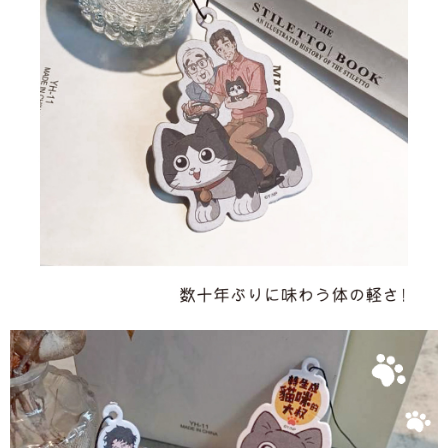
dihantar ke alamat yang ditetapkan.
Pilihan Penghantaran
4. Setelah pesanan disahkan, anda akan menerima SMS pembayaran
manakala ahli aplikasi akan menerima pemberitahuan tolak aplikasi
全家取貨付款
AFTEE.
NT$60/pesanan | Penghantaran percuma untuk pesanan
5. Tiada bayaran diperlukan apabila anda menerima produk. Sila buat
pembayaran di empat kedai serbaneka utama, ATM atau perbankan
NT$1,500 atau lebih
dalam talian dengan SMS pembayaran atau pemberitahuan tolak aplikasi
AFTEE.
付款後全家取貨
NT$60/pesanan | Penghantaran percuma untuk pesanan
Sila ambil perhatian bahawa tempoh pembayaran adalah 14 hari. Walau
NT$1,500 atau lebih
bagaimanapun, bagi mereka yang telah memuat turun Aplikasi AFTEE
dan mendaftar sebagai ahli AFTEE boleh menikmati tempoh pembayaran
sehingga 45 hari.
7-11取貨付款
NT$60/pesanan | Penghantaran percuma untuk pesanan
Tempoh pembayaran dikira dari masa kedai meminta pembayaran anda,
NT$1,500 atau lebih
ditambah dengan bilangan hari yang boleh dilanjutkan oleh AFTEE. Anda
boleh melanjutkan tempoh pembayaran anda sebelum anda menerima
付款後7-11取貨
pesanan. Walau bagaimanapun, tiada jaminan bahawa anda boleh
menerima pesanan anda semasa tempoh pembayaran (cth.: produk
NT$60/pesanan | Penghantaran percuma untuk pesanan
prapesanan atau produk yang mungkin mengambil masa yang lebih
NT$1,500 atau lebih
lama untuk dihantar). Oleh itu, anda dikehendaki membuat pembayaran
kepada AFTEE dalam tempoh sama ada anda menerima pesanan.
宅配
Kedua, Sekatan Pembayaran
NT$60/pesanan | Penghantaran percuma untuk pesanan
1. Jumlah yang diperakui untuk pengguna kali pertama boleh sehingga