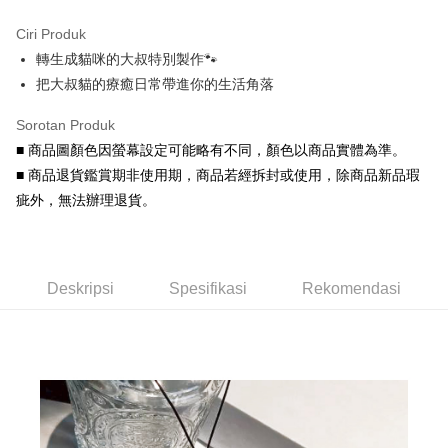
3 ansuran pada kadar faedah 0,
NT$26
setiap ansuran
Ciri Produk
21 Bank
6 ansuran pada kadar faedah 0,
NT$13
setiap
Taiwan Cooperative Bank
Bank Komersial Pertama
轉生成貓咪的大叔特別製作🐾
Hua Nan Commercial
Chang Hwa Commercial
ansuran
21 Bank
Bank
Bank
把大叔貓的療癒日常帶進你的生活角落
Taiwan Cooperative Bank
Bank Komersial Pertama
Pengambilan di Kedai Serbaneka
The Shanghai
Bank Komersial Taipei
Hua Nan Commercial Bank
Chang Hwa Commercial Bank
Sorotan Produk
Commercial & Savings
Fubon
LINE Pay
The Shanghai Commercial &
Bank Komersial Taipei Fubon
Bank
■ 商品圖顏色因螢幕設定可能略有不同，顏色以商品實體為準。
Savings Bank
Bank Cathay United
Mega International
Apple Pay
■ 商品退貨鑑賞期非使用期，商品若經拆封或使用，除商品新品瑕
Bank Cathay United
Mega International Commercial
Commercial Bank
疵外，無法辦理退貨。
Bank
Taiwan Business Bank
Taichung Commercial
JKOPAY
Taiwan Business Bank
Taichung Commercial Bank
Bank
HSBC Bank (Taiwan) Limited
Hwatai Bank
Easy Wallet
HSBC Bank (Taiwan)
Hwatai Bank
Union Bank of Taiwan
Far Eastern International Bank
Limited
Yuanta Commercial Bank
Bank SinoPac
Google Pay
Deskripsi
Spesifikasi
Rekomendasi
Union Bank of Taiwan
Far Eastern International
Bank Komersial E.SUN
DBS Bank
Bank
AFTEE
Bank Antarabangsa Taishin
Bank CTBC
Yuanta Commercial Bank
Bank SinoPac
Deskripsi
Syarikat Kad Kredit Rakuten
Bank Komersial E.SUN
DBS Bank
Taiwan
Pertama, Mengenai Perkhidmatan AFTEE Beli Sekarang Bayar Kemudian
Bank Antarabangsa
Bank CTBC
Pemindahan ATM
1. Dengan memilih AFTEE sebagai kaedah pembayaran, mesej
Taishin
pengesahan AFTEE akan muncul.
Syarikat Kad Kredit
Tunai semasa Penghantaran
2. Anda boleh meneruskan pembayaran selepas pengesahan SMS.
Rakuten Taiwan
3. Tiada bayaran diperlukan apabila pesanan disahkan. Produk akan