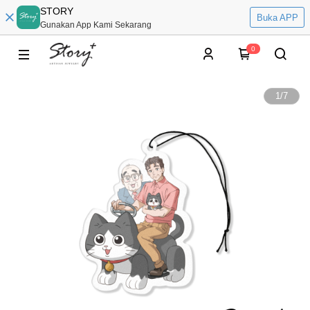
STORY
Buka APP
Gunakan App Kami Sekarang
0
1
/
7