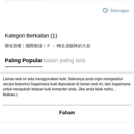
Sokongan
Kategori Berkaitan (1)
聯名授權｜國際動漫ＩＰ
轉生成貓咪的大叔
Paling Popular
Jualan paling laris
Laman web ini ada menggunakan kuki. Sekiranya anda ingin mengetahui
Tag Popular
secara terperinci bagaimana kuki digunakan di laman web ini, dan bagaimana
untuk mengubah tetapan kuki komputer anda. Jika anda tidak mahu
menggunakan kuki di komputer anda, sila rujuk penerangan mengenai kuki.
Butiran >
Dasar Privasi
Laman web ini ada menggunakan kuki. Sekiranya anda ingin
mengetahui secara terperinci bagaimana kuki digunakan di laman web ini,
dan bagaimana untuk mengubah tetapan kuki komputer anda. Jika anda tidak
Faham
mahu menggunakan kuki di komputer anda, sila rujuk penerangan mengenai
kuki.