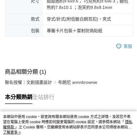
尺寸
甜甜圈約9.6x9.6； 巧克熊約9.6x6.3；麵包
熊約7.8x10.1 ；泡芙約9.8x9.1mm
款式
穿式/針式(附低敏白鋼耳扣)，夾式
包裝
專屬卡片包裝＋雷射防偽貼紙
客服
商品相關分類 (1)
聯名授權｜文創插畫設計
布朗尼 annnbrownie
本分類熱銷
全站排行
本網站中使用 cookie，欲查詢有關本網站使用 cookie 方式之詳情，及若您不希
熱門標籤
望在電腦上使用 cookie 時應如何變更電腦的 cookie 設定，請參閱本網站「
隱私
權條款
」之 Cookie 聲明。您繼續使用本網站即表示您同意本公司得按本網站使
用條款之 Cookie 聲明使用 cookie。
了解更多 >