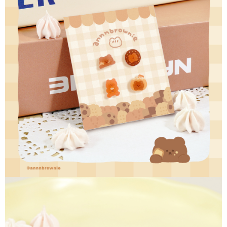
【「AFTEE先享後付」結帳流程】
全家取貨付款
１．於結帳方式選擇「AFTEE先享後付」後，將跳轉至「AFTEE先享後付」
每筆NT$60，滿NT$1,500(含以上)免運費
結帳頁面，進行簡訊認證並確認金額後，即可完成結帳。
２．訂單成立數日內，您將收到繳費通知簡訊。
付款後全家取貨
３．收到繳費通知簡訊後14天內，點擊此簡訊中的連結，可透過四大超商／
ATM／網路銀行／等多元方式進行付款，方視為交易完成。
每筆NT$60，滿NT$1,500(含以上)免運費
※ 請注意：結帳手續完成當下不需立刻繳費，但若您需要取消訂單，請聯絡
購買商品的店家。未經商家同意取消之訂單仍視為有效，需透過AFTEE先享
7-11取貨付款
後付繳納相關費用。
每筆NT$60，滿NT$1,500(含以上)免運費
※ 交易是否成功請以「AFTEE先享後付 」之結帳頁面顯示為準，若有關於
是否繳費成功／繳費後需取消欲退款等相關疑問，請聯繫「AFTEE先享後付
客戶支援中心」
https://netprotections.freshdesk.com/support/home
付款後7-11取貨
每筆NT$60，滿NT$1,500(含以上)免運費
【注意事項】
１．透過由恩沛科技股份有限公司提供之「AFTEE先享後付」服務完成之交
宅配
易，需依本服務之必要範圍內提供個人資料，並將交易相關給付款項請求債
權轉讓予恩沛科技股份有限公司。
每筆NT$60，滿NT$1,500(含以上)免運費
２．關於個人資料處理事宜，請瀏覽以下網址：
https://aftee.tw/terms/#terms3
付款後門市自取
３．未成年的使用者請事先徵得法定代理人或監護人之同意方可使用
免運費
「AFTEE先享後付」，若未經同意申辦者引起之損失，本公司不負相關責
任。
貨到付款
４．使用「AFTEE先享後付」時，將依據個別帳號之用戶狀況，依本公司即
時審查核予不同之上限額度；若仍有額度不足之情形，本公司將視審查結果
每筆NT$90