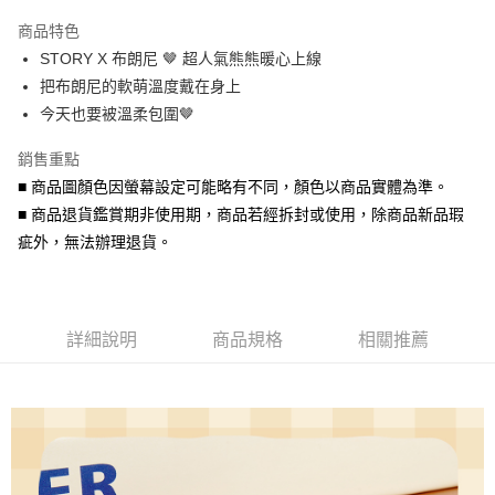
3 期 0 利率 每期
NT$140
21家銀行
商品特色
6 期 0 利率 每期
NT$70
21家銀行
合作金庫商業銀行
第一商業銀行
STORY X 布朗尼 🤎 超人氣熊熊暖心上線
華南商業銀行
彰化商業銀行
合作金庫商業銀行
第一商業銀行
超商取貨付款
把布朗尼的軟萌溫度戴在身上
上海商業儲蓄銀行
台北富邦商業銀行
華南商業銀行
彰化商業銀行
國泰世華商業銀行
兆豐國際商業銀行
今天也要被溫柔包圍🤎
LINE Pay
上海商業儲蓄銀行
台北富邦商業銀行
臺灣中小企業銀行
台中商業銀行
國泰世華商業銀行
兆豐國際商業銀行
銷售重點
匯豐（台灣）商業銀行
華泰商業銀行
Apple Pay
臺灣中小企業銀行
台中商業銀行
聯邦商業銀行
遠東國際商業銀行
■ 商品圖顏色因螢幕設定可能略有不同，顏色以商品實體為準。
匯豐（台灣）商業銀行
華泰商業銀行
街口支付
元大商業銀行
永豐商業銀行
■ 商品退貨鑑賞期非使用期，商品若經拆封或使用，除商品新品瑕
聯邦商業銀行
遠東國際商業銀行
玉山商業銀行
星展（台灣）商業銀行
元大商業銀行
永豐商業銀行
疵外，無法辦理退貨。
悠遊付
台新國際商業銀行
中國信託商業銀行
玉山商業銀行
星展（台灣）商業銀行
台灣樂天信用卡公司
台新國際商業銀行
中國信託商業銀行
Google Pay
台灣樂天信用卡公司
AFTEE先享後付
詳細說明
商品規格
相關推薦
相關說明
【關於「AFTEE先享後付」】
ATM付款
AFTEE先享後付是「在收到商品之後才付款」的支付方式。 讓您購物簡單
便利好安心！
貨到付款
１．簡單：不需註冊會員、不需綁卡、不需儲值。
２．便利：只要手機號碼，簡訊認證，即可結帳。
３．安心：先確認商品／服務後，再付款。
運送方式