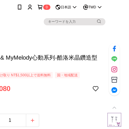
0
日本語
TWD
mi & MyMelody心動系列-酷洛米晶鑽造型
取り NT$1,500以上で送料無料
国・地域配送
080