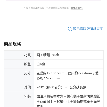
顯示電腦版詳細說明
商品規格
材質
銅，精鍍18K金
顏色
白K金
尺寸
主墜約12.5x15mm；巴庫約7x7.4mm；愛
心約7.5x7.6mm
其他
24吋（約60公分）＋3公分延長鍊
包裝
酷洛米精裝書本盒＋絨布袋＋雷射防偽貼紙
＋商品保卡＋祝福小卡＋飾品擦拭布＋品牌
戒圍卡