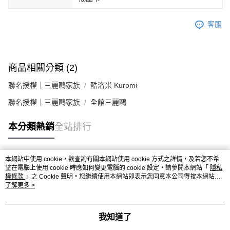
客服
商品相關分類 (2)
聯名授權｜三麗鷗家族
酷洛米 Kuromi
聯名授權｜三麗鷗家族
全館三麗鷗
本分類熱銷
全站排行
本網站中使用 cookie，欲查詢有關本網站使用 cookie 方式之詳情，及若您不希
熱門標籤
望在電腦上使用 cookie 時應如何變更電腦的 cookie 設定，請參閱本網站「
隱私
權條款
」之 Cookie 聲明。您繼續使用本網站即表示您同意本公司得按本網站使
用條款之 Cookie 聲明使用 cookie。
了解更多 >
我知道了