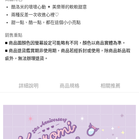
6 期 0 利率 每期
NT$280
21家銀行
合作金庫商業銀行
第一商業銀行
酷洛米的壞壞心動 ✦ 美樂蒂的軟軟甜意
華南商業銀行
彰化商業銀行
合作金庫商業銀行
第一商業銀行
超商取貨付款
兩種反差一次收進心裡♡
上海商業儲蓄銀行
台北富邦商業銀行
華南商業銀行
彰化商業銀行
國泰世華商業銀行
兆豐國際商業銀行
甜一點、酷一點，都在這個小小亮點
LINE Pay
上海商業儲蓄銀行
台北富邦商業銀行
臺灣中小企業銀行
台中商業銀行
國泰世華商業銀行
兆豐國際商業銀行
銷售重點
匯豐（台灣）商業銀行
華泰商業銀行
Apple Pay
臺灣中小企業銀行
台中商業銀行
聯邦商業銀行
遠東國際商業銀行
■ 商品圖顏色因螢幕設定可能略有不同，顏色以商品實體為準。
匯豐（台灣）商業銀行
華泰商業銀行
街口支付
元大商業銀行
永豐商業銀行
■ 商品退貨鑑賞期非使用期，商品若經拆封或使用，除商品新品瑕
聯邦商業銀行
遠東國際商業銀行
玉山商業銀行
星展（台灣）商業銀行
元大商業銀行
永豐商業銀行
疵外，無法辦理退貨。
悠遊付
台新國際商業銀行
中國信託商業銀行
玉山商業銀行
星展（台灣）商業銀行
台灣樂天信用卡公司
台新國際商業銀行
中國信託商業銀行
Google Pay
台灣樂天信用卡公司
AFTEE先享後付
詳細說明
商品規格
相關推薦
相關說明
【關於「AFTEE先享後付」】
ATM付款
AFTEE先享後付是「在收到商品之後才付款」的支付方式。 讓您購物簡單
便利好安心！
貨到付款
１．簡單：不需註冊會員、不需綁卡、不需儲值。
２．便利：只要手機號碼，簡訊認證，即可結帳。
３．安心：先確認商品／服務後，再付款。
運送方式
【「AFTEE先享後付」結帳流程】
全家取貨付款