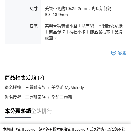
尺寸
美樂蒂側約10x28.2mm；蝴蝶結側約
9.3x18.9mm
包裝
美樂蒂精裝書本盒＋絨布袋＋雷射防偽貼紙
＋商品保卡＋祝福小卡＋飾品擦拭布＋品牌
戒圍卡
客服
商品相關分類 (2)
聯名授權｜三麗鷗家族
美樂蒂 MyMelody
聯名授權｜三麗鷗家族
全館三麗鷗
本分類熱銷
全站排行
本網站中使用 cookie，欲查詢有關本網站使用 cookie 方式之詳情，及若您不希