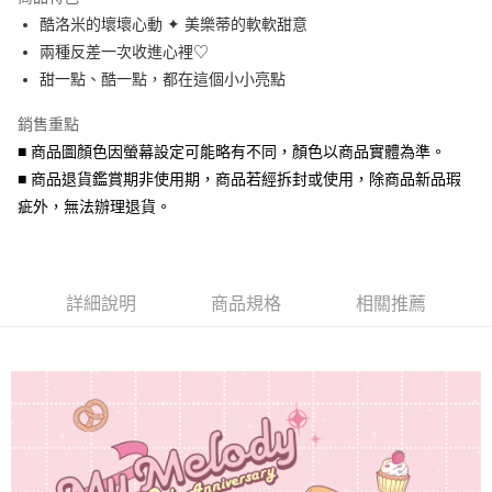
6 期 0 利率 每期
NT$180
21家銀行
合作金庫商業銀行
第一商業銀行
酷洛米的壞壞心動 ✦ 美樂蒂的軟軟甜意
華南商業銀行
彰化商業銀行
合作金庫商業銀行
第一商業銀行
超商取貨付款
兩種反差一次收進心裡♡
上海商業儲蓄銀行
台北富邦商業銀行
華南商業銀行
彰化商業銀行
國泰世華商業銀行
兆豐國際商業銀行
甜一點、酷一點，都在這個小小亮點
LINE Pay
上海商業儲蓄銀行
台北富邦商業銀行
臺灣中小企業銀行
台中商業銀行
國泰世華商業銀行
兆豐國際商業銀行
銷售重點
匯豐（台灣）商業銀行
華泰商業銀行
Apple Pay
臺灣中小企業銀行
台中商業銀行
聯邦商業銀行
遠東國際商業銀行
■ 商品圖顏色因螢幕設定可能略有不同，顏色以商品實體為準。
匯豐（台灣）商業銀行
華泰商業銀行
街口支付
元大商業銀行
永豐商業銀行
■ 商品退貨鑑賞期非使用期，商品若經拆封或使用，除商品新品瑕
聯邦商業銀行
遠東國際商業銀行
玉山商業銀行
星展（台灣）商業銀行
元大商業銀行
永豐商業銀行
疵外，無法辦理退貨。
悠遊付
台新國際商業銀行
中國信託商業銀行
玉山商業銀行
星展（台灣）商業銀行
台灣樂天信用卡公司
台新國際商業銀行
中國信託商業銀行
Google Pay
台灣樂天信用卡公司
AFTEE先享後付
詳細說明
商品規格
相關推薦
相關說明
【關於「AFTEE先享後付」】
ATM付款
AFTEE先享後付是「在收到商品之後才付款」的支付方式。 讓您購物簡單
便利好安心！
貨到付款
１．簡單：不需註冊會員、不需綁卡、不需儲值。
２．便利：只要手機號碼，簡訊認證，即可結帳。
３．安心：先確認商品／服務後，再付款。
運送方式
【「AFTEE先享後付」結帳流程】
全家取貨付款