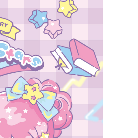
0，滿NT$1,500(含以上)免運費
成立數日內，您將收到繳費通知簡訊。
費通知簡訊後14天內，點擊此簡訊中的連結，可透過四大超商
網路銀行／等多元方式進行付款，方視為交易完成。
家取貨
：結帳手續完成當下不需立刻繳費，但若您需要取消訂單，請聯
0，滿NT$1,500(含以上)免運費
的店家。未經商家同意取消之訂單仍視為有效，需透過AFTEE
繳納相關費用。
付款
否成功請以「AFTEE先享後付 」之結帳頁面顯示為準，若有關於
功／繳費後需取消欲退款等相關疑問，請聯繫「AFTEE先享後
0，滿NT$1,500(含以上)免運費
援中心」
https://netprotections.freshdesk.com/support/home
1取貨
項】
0，滿NT$1,500(含以上)免運費
恩沛科技股份有限公司提供之「AFTEE先享後付」服務完成之
依本服務之必要範圍內提供個人資料，並將交易相關給付款項請
讓予恩沛科技股份有限公司。
個人資料處理事宜，請瀏覽以下網址：
0，滿NT$1,500(含以上)免運費
ee.tw/terms/#terms3
年的使用者請事先徵得法定代理人或監護人之同意方可使用
市自取
E先享後付」，若未經同意申辦者引起之損失，本公司不負相關責
AFTEE先享後付」時，將依據個別帳號之用戶狀況，依本公司
核予不同之上限額度；若仍有額度不足之情形，本公司將視審查
用戶進行身份認證。
0
一人註冊多個帳號或使用他人資訊註冊。若發現惡意使用之情
科技股份有限公司將有權停止該用戶之使用額度並採取法律行
配送
查看運費