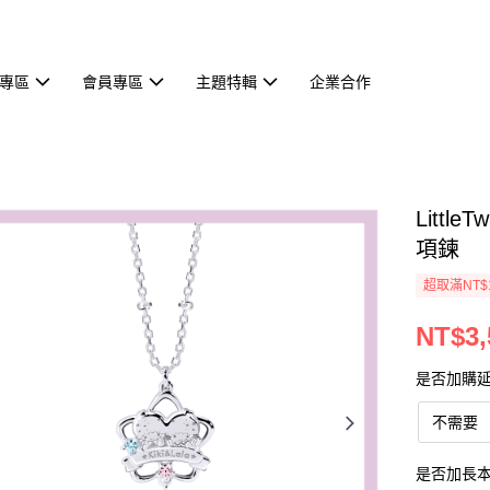
專區
會員專區
主題特輯
企業合作
Littl
項鍊
超取滿NT$
NT$3,
是否加購
不需要
是否加長本