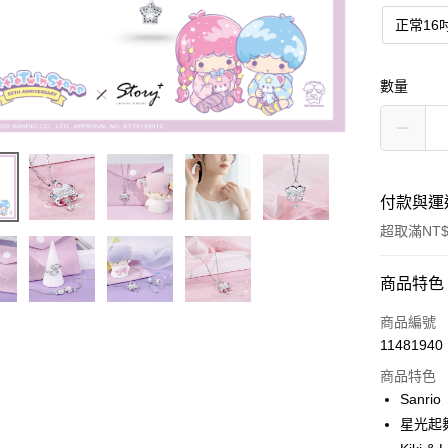
正常16
數量
付款與運
超取滿NT$
付款方式
商品特色
信用卡一
商品編號
11481940
信用卡分
商品特色
3 期 
Sanri
6 期 
合作金
星光起舞
華南商