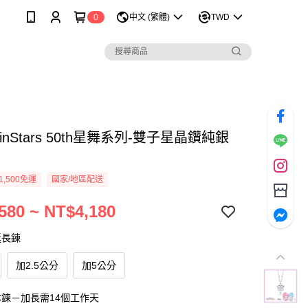
0
中文 (繁體)
TWD
eTwinStars 50th星舞系列-雙子星晶鑽純銀
1,500免運
國家/地區配送
580 ~ NT$4,180
延長鍊
加2.5公分
加5公分
鍊－加長需14個工作天