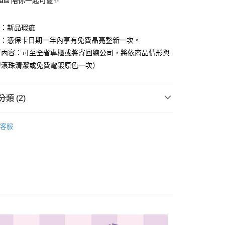
& Lala 陪你一起可愛✨
庫商業銀行
第一商業銀行
付款
業儲蓄銀行
台北富邦商業銀行
業銀行
彰化商業銀行
華商業銀行
兆豐國際商業銀行
業儲蓄銀行
台北富邦商業銀行
圍：新品瑕疵
小企業銀行
台中商業銀行
華商業銀行
兆豐國際商業銀行
台灣）商業銀行
華泰商業銀行
益：憑保卡日期一年內享有免費晶亮整新一次。
小企業銀行
台中商業銀行
業銀行
遠東國際商業銀行
新內容：可至全省專櫃或將寄回總公司，將依商品情形與
台灣）商業銀行
華泰商業銀行
業銀行
永豐商業銀行
業銀行
遠東國際商業銀行
層滾珠清潔或免費電鍍原色一次）
業銀行
星展（台灣）商業銀行
業銀行
永豐商業銀行
際商業銀行
中國信託商業銀行
業銀行
星展（台灣）商業銀行
天信用卡公司
際商業銀行
中國信託商業銀行
y
類 (2)
天信用卡公司
享後付
｜三麗鷗家族
雙星仙子 LittleTwinStars
客服
｜三麗鷗家族
全館三麗鷗
FTEE先享後付」】
先享後付是「在收到商品之後才付款」的支付方式。 讓您購物簡單
心！
：不需註冊會員、不需綁卡、不需儲值。
：只要手機號碼，簡訊認證，即可結帳。
：先確認商品／服務後，再付款。
EE先享後付」結帳流程】
方式選擇「AFTEE先享後付」後，將跳轉至「AFTEE先享後
付款
頁面，進行簡訊認證並確認金額後，即可完成結帳。