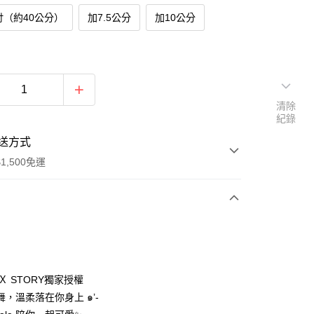
吋（約40公分）
加7.5公分
加10公分
清除
紀錄
送方式
1,500免運
次付款
期付款
0 利率 每期
NT$1,193
21家銀行
o Ｘ STORY獨家授權
0 利率 每期
NT$596
21家銀行
庫商業銀行
第一商業銀行
，溫柔落在你身上 ๑’-
業銀行
彰化商業銀行