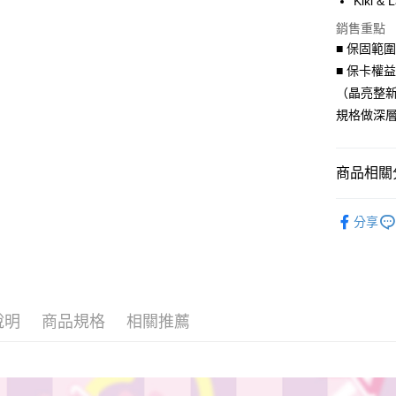
Kiki 
合作金
超商取貨
上海商
華南商
銷售重點
國泰世
LINE Pay
上海商
■ 保固範
臺灣中
國泰世
匯豐（
■ 保卡權
Apple Pay
臺灣中
聯邦商
（晶亮整
匯豐（
街口支付
元大商
聯邦商
規格做深
玉山商
元大商
悠遊付
台新國
玉山商
台灣樂
台新國
Google Pa
商品相關分
台灣樂
AFTEE先
聯名授權
分享
相關說明
聯名授權
【關於「A
ATM付款
AFTEE
便利好安
貨到付款
１．簡單
２．便利
說明
商品規格
相關推薦
３．安心
運送方式
【「AFT
１．於結帳
全家取貨
付」結帳