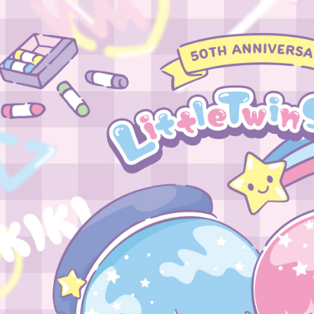
每筆NT$6
２．訂單
３．收到繳
／ATM／
付款後全
※ 請注意
每筆NT$6
絡購買商品
先享後付
7-11取貨
※ 交易是
是否繳費成
每筆NT$6
付客戶支
付款後7-1
【注意事
每筆NT$6
１．透過由
交易，需
宅配
求債權轉
２．關於
每筆NT$6
https://aft
３．未成
付款後門
「AFTE
免運費
任。
４．使用「
貨到付款
即時審查
結果請求
每筆NT$9
５．嚴禁
形，恩沛
國家/地區
動。