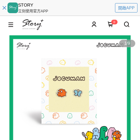
STORY
開啟APP
立刻使用官方APP
0
1
/
9