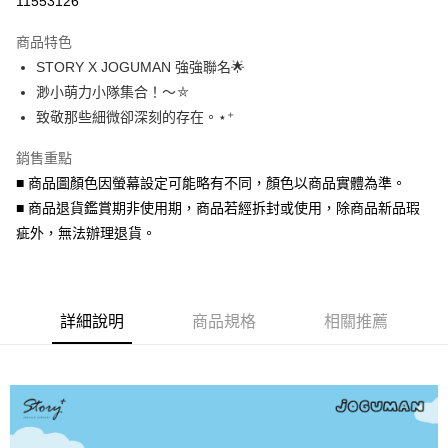
11553126
3 期 0 利率 每期
NT$120
21家銀行
商品特色
6 期 0 利率 每期
NT$60
21家銀行
合作金庫商業銀行
第一商業銀行
STORY X JOGUMAN 強強聯名🌟
華南商業銀行
彰化商業銀行
合作金庫商業銀行
第一商業銀行
超商取貨付款
渺小萌力小隊集合！～⛤
上海商業儲蓄銀行
台北富邦商業銀行
華南商業銀行
彰化商業銀行
國泰世華商業銀行
兆豐國際商業銀行
致敬那些細微卻深刻的存在。⋆⁺
LINE Pay
上海商業儲蓄銀行
台北富邦商業銀行
臺灣中小企業銀行
台中商業銀行
國泰世華商業銀行
兆豐國際商業銀行
銷售重點
匯豐（台灣）商業銀行
華泰商業銀行
Apple Pay
臺灣中小企業銀行
台中商業銀行
聯邦商業銀行
遠東國際商業銀行
■ 商品圖顏色因螢幕設定可能略有不同，顏色以商品實體為準。
匯豐（台灣）商業銀行
華泰商業銀行
街口支付
元大商業銀行
永豐商業銀行
■ 商品退貨鑑賞期非使用期，商品若經拆封或使用，除商品新品瑕
聯邦商業銀行
遠東國際商業銀行
玉山商業銀行
星展（台灣）商業銀行
元大商業銀行
永豐商業銀行
疵外，無法辦理退貨。
悠遊付
台新國際商業銀行
中國信託商業銀行
玉山商業銀行
星展（台灣）商業銀行
台灣樂天信用卡公司
台新國際商業銀行
中國信託商業銀行
Google Pay
台灣樂天信用卡公司
AFTEE先享後付
詳細說明
商品規格
相關推薦
相關說明
【關於「AFTEE先享後付」】
ATM付款
AFTEE先享後付是「在收到商品之後才付款」的支付方式。 讓您購物簡單
便利好安心！
貨到付款
１．簡單：不需註冊會員、不需綁卡、不需儲值。
２．便利：只要手機號碼，簡訊認證，即可結帳。
３．安心：先確認商品／服務後，再付款。