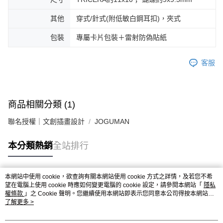
其他
穿式/針式(附低敏白鋼耳扣)，夾式
包裝
專屬卡片包裝＋雷射防偽貼紙
客服
商品相關分類 (1)
聯名授權｜文創插畫設計
JOGUMAN
本分類熱銷
全站排行
本網站中使用 cookie，欲查詢有關本網站使用 cookie 方式之詳情，及若您不希
熱門標籤
望在電腦上使用 cookie 時應如何變更電腦的 cookie 設定，請參閱本網站「
隱私
權條款
」之 Cookie 聲明。您繼續使用本網站即表示您同意本公司得按本網站使
用條款之 Cookie 聲明使用 cookie。
了解更多 >