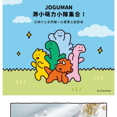
運送方式
【「AFTEE先享後付」結帳流程】
全家取貨付款
１．於結帳方式選擇「AFTEE先享後付」後，將跳轉至「AFTEE先享後付」
每筆NT$60，滿NT$1,500(含以上)免運費
結帳頁面，進行簡訊認證並確認金額後，即可完成結帳。
２．訂單成立數日內，您將收到繳費通知簡訊。
付款後全家取貨
３．收到繳費通知簡訊後14天內，點擊此簡訊中的連結，可透過四大超商／
ATM／網路銀行／等多元方式進行付款，方視為交易完成。
每筆NT$60，滿NT$1,500(含以上)免運費
※ 請注意：結帳手續完成當下不需立刻繳費，但若您需要取消訂單，請聯絡
購買商品的店家。未經商家同意取消之訂單仍視為有效，需透過AFTEE先享
7-11取貨付款
後付繳納相關費用。
每筆NT$60，滿NT$1,500(含以上)免運費
※ 交易是否成功請以「AFTEE先享後付 」之結帳頁面顯示為準，若有關於
是否繳費成功／繳費後需取消欲退款等相關疑問，請聯繫「AFTEE先享後付
客戶支援中心」
https://netprotections.freshdesk.com/support/home
付款後7-11取貨
每筆NT$60，滿NT$1,500(含以上)免運費
【注意事項】
１．透過由恩沛科技股份有限公司提供之「AFTEE先享後付」服務完成之交
宅配
易，需依本服務之必要範圍內提供個人資料，並將交易相關給付款項請求債
權轉讓予恩沛科技股份有限公司。
每筆NT$60，滿NT$1,500(含以上)免運費
２．關於個人資料處理事宜，請瀏覽以下網址：
https://aftee.tw/terms/#terms3
付款後門市自取
３．未成年的使用者請事先徵得法定代理人或監護人之同意方可使用
免運費
「AFTEE先享後付」，若未經同意申辦者引起之損失，本公司不負相關責
任。
貨到付款
４．使用「AFTEE先享後付」時，將依據個別帳號之用戶狀況，依本公司即