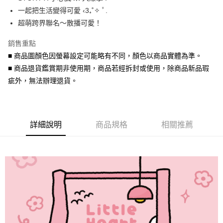
華南商業銀行
彰化商業銀行
合作金庫商業銀行
第一商業銀行
超商取貨付款
一起把生活變得可愛 ‹3₊˚✧ ﾟ.
上海商業儲蓄銀行
台北富邦商業銀行
華南商業銀行
彰化商業銀行
國泰世華商業銀行
兆豐國際商業銀行
超萌跨界聯名～散播可愛！
LINE Pay
上海商業儲蓄銀行
台北富邦商業銀行
臺灣中小企業銀行
台中商業銀行
國泰世華商業銀行
兆豐國際商業銀行
銷售重點
匯豐（台灣）商業銀行
華泰商業銀行
Apple Pay
臺灣中小企業銀行
台中商業銀行
聯邦商業銀行
遠東國際商業銀行
■ 商品圖顏色因螢幕設定可能略有不同，顏色以商品實體為準。
匯豐（台灣）商業銀行
華泰商業銀行
街口支付
元大商業銀行
永豐商業銀行
■ 商品退貨鑑賞期非使用期，商品若經拆封或使用，除商品新品瑕
聯邦商業銀行
遠東國際商業銀行
玉山商業銀行
星展（台灣）商業銀行
元大商業銀行
永豐商業銀行
疵外，無法辦理退貨。
悠遊付
台新國際商業銀行
中國信託商業銀行
玉山商業銀行
星展（台灣）商業銀行
台灣樂天信用卡公司
台新國際商業銀行
中國信託商業銀行
Google Pay
台灣樂天信用卡公司
AFTEE先享後付
詳細說明
商品規格
相關推薦
相關說明
【關於「AFTEE先享後付」】
ATM付款
AFTEE先享後付是「在收到商品之後才付款」的支付方式。 讓您購物簡單
便利好安心！
貨到付款
１．簡單：不需註冊會員、不需綁卡、不需儲值。
２．便利：只要手機號碼，簡訊認證，即可結帳。
３．安心：先確認商品／服務後，再付款。
運送方式
【「AFTEE先享後付」結帳流程】
全家取貨付款
１．於結帳方式選擇「AFTEE先享後付」後，將跳轉至「AFTEE先享後付」
每筆NT$60，滿NT$1,500(含以上)免運費
結帳頁面，進行簡訊認證並確認金額後，即可完成結帳。