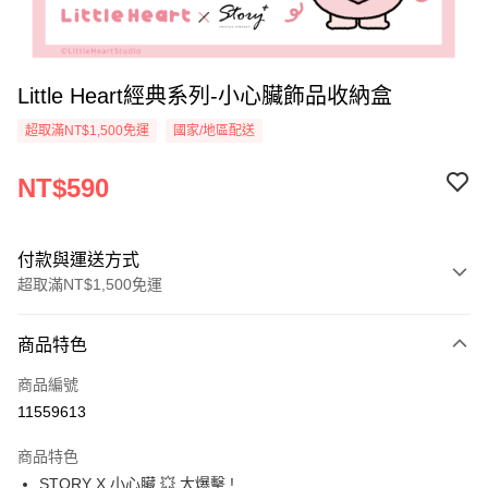
Little Heart經典系列-小心臟飾品收納盒
超取滿NT$1,500免運
國家/地區配送
NT$590
付款與運送方式
超取滿NT$1,500免運
付款方式
商品特色
信用卡一次付款
商品編號
信用卡分期付款
11559613
3 期 0 利率 每期
NT$196
21家銀行
商品特色
6 期 0 利率 每期
NT$98
21家銀行
合作金庫商業銀行
第一商業銀行
STORY X 小心臟 💥 大爆擊 !