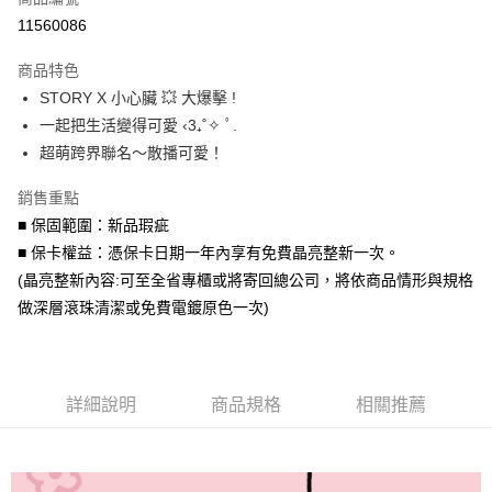
信用卡分期付款
11560086
3 期 0 利率 每期
NT$993
21家銀行
商品特色
6 期 0 利率 每期
NT$496
21家銀行
合作金庫商業銀行
第一商業銀行
STORY X 小心臟 💥 大爆擊 !
華南商業銀行
彰化商業銀行
合作金庫商業銀行
第一商業銀行
超商取貨付款
一起把生活變得可愛 ‹3₊˚✧ ﾟ.
上海商業儲蓄銀行
台北富邦商業銀行
華南商業銀行
彰化商業銀行
國泰世華商業銀行
兆豐國際商業銀行
超萌跨界聯名～散播可愛！
LINE Pay
上海商業儲蓄銀行
台北富邦商業銀行
臺灣中小企業銀行
台中商業銀行
國泰世華商業銀行
兆豐國際商業銀行
銷售重點
匯豐（台灣）商業銀行
華泰商業銀行
Apple Pay
臺灣中小企業銀行
台中商業銀行
聯邦商業銀行
遠東國際商業銀行
■ 保固範圍：新品瑕疵
匯豐（台灣）商業銀行
華泰商業銀行
街口支付
元大商業銀行
永豐商業銀行
■ 保卡權益：憑保卡日期一年內享有免費晶亮整新一次。
聯邦商業銀行
遠東國際商業銀行
玉山商業銀行
星展（台灣）商業銀行
元大商業銀行
永豐商業銀行
(晶亮整新內容:可至全省專櫃或將寄回總公司，將依商品情形與規格
悠遊付
台新國際商業銀行
中國信託商業銀行
玉山商業銀行
星展（台灣）商業銀行
做深層滾珠清潔或免費電鍍原色一次)
台灣樂天信用卡公司
台新國際商業銀行
中國信託商業銀行
Google Pay
台灣樂天信用卡公司
AFTEE先享後付
相關說明
詳細說明
商品規格
相關推薦
【關於「AFTEE先享後付」】
ATM付款
AFTEE先享後付是「在收到商品之後才付款」的支付方式。 讓您購物簡單
便利好安心！
貨到付款
１．簡單：不需註冊會員、不需綁卡、不需儲值。