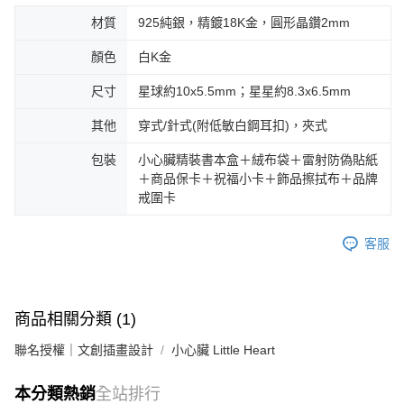
材質
925純銀，精鍍18K金，圓形晶鑽2mm
顏色
白K金
尺寸
星球約10x5.5mm；星星約8.3x6.5mm
其他
穿式/針式(附低敏白鋼耳扣)，夾式
包裝
小心臟精裝書本盒＋絨布袋＋雷射防偽貼紙
＋商品保卡＋祝福小卡＋飾品擦拭布＋品牌
戒圍卡
客服
商品相關分類 (1)
聯名授權｜文創插畫設計
小心臟 Little Heart
本分類熱銷
全站排行