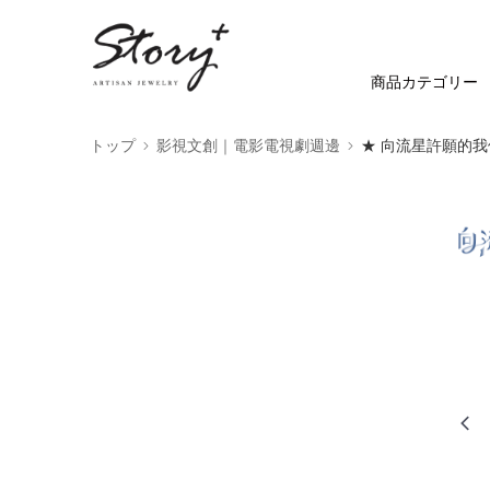
商品カテゴリー
トップ
影視文創｜電影電視劇週邊
★ 向流星許願的我