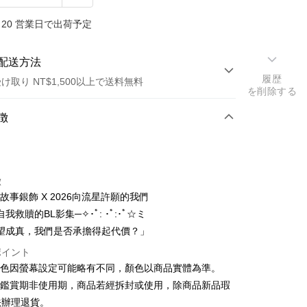
20 営業日で出荷予定
配送方法
履歴
け取り NT$1,500以上で送料無料
を削除する
方法
徴
カード1回払い
トカード分割払い
徴
い、金利0、毎回
NT$366
21行の銀行
Y故事銀飾 X 2026向流星許願的我們
い、金利0、毎回
NT$183
21行の銀行
庫商業銀行
第一商業銀行
我救贖的BL影集─✧･ﾟ: ･ﾟ:･ﾟ☆ミ
業銀行
彰化商業銀行
庫商業銀行
第一商業銀行
望成真，我們是否承擔得起代價？」
店頭代金引換
業儲蓄銀行
台北富邦商業銀行
業銀行
彰化商業銀行
ポイント
華商業銀行
兆豐國際商業銀行
業儲蓄銀行
台北富邦商業銀行
顏色因螢幕設定可能略有不同，顏色以商品實體為準。
小企業銀行
台中商業銀行
華商業銀行
兆豐國際商業銀行
(台湾)商業銀行
華泰商業銀行
貨鑑賞期非使用期，商品若經拆封或使用，除商品新品瑕
小企業銀行
台中商業銀行
業銀行
遠東国際商業銀行
法辦理退貨。
(台湾)商業銀行
華泰商業銀行