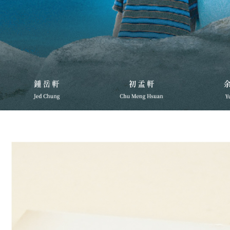
個人情報
を行使し
cs_tw@netp
を、必要な
AFTEE
意いただ