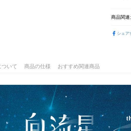
JKOPAY
元大商
聯邦商
玉山商
元大商
Easy Walle
台新國
玉山商
商品関連
台湾楽
台新國
Google Pa
影視文創
台湾楽
シェア
AFTEE
説明
一、 AF
ATM払い
1.お支払
ドウが表
代金引換
2.SMS
について
商品の仕様
おすすめ関連商品
3.注文す
す。
4.ご注文
配送方法
員の場合は
5.商品受
全家取貨
たはアプリ
配送毎にNT
ングでお
付款後全
代金納付期
プリをダウ
配送毎にNT
以内まで
7-11取貨
お支払期限