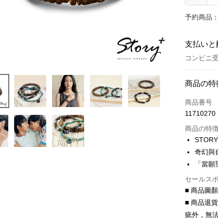
予約商品：
支払いと
コンビニ受
お支払い
商品の特
クレジット
商品番号
11710270
クレジッ
商品の特
3回払
STOR
6回払
合作金
奇幻與自
華南商
合作金
「當願
コンビニ
上海商
華南商
セールス
国泰世
LINE Pay
上海商
■ 商品圖
台湾中
国泰世
HSBC
Apple Pay
■ 商品退
台湾中
聯邦商
疵外，無
HSBC