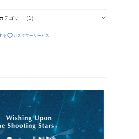
業銀行
永豐商業銀行
業銀行
遠東国際商業銀行
業銀行
星展(台湾)商業銀行
業銀行
永豐商業銀行
t
際商業銀行
中国信託商業銀行
業銀行
星展(台湾)商業銀行
カテゴリー（1）
天クレジットカード会社
際商業銀行
中国信託商業銀行
y
｜電影電視劇週邊
★ 向流星許願的我們
天クレジットカード会社
する
カスタマーサービス
代金後払い
TEE代金後払いについて
い方法でAFTEE代金後払いを選択すると、携帯電話認証ウィン
示されます。
で認証してお支払い手続を進めてください。
るときのお支払いは不要です。商品はご指定の住所に配送されま
が完了すると、携帯に支払い通知のSMSが届きます。アプリ会
、AFTEE アプリプッシュ通知が届きます。
け取り時のお支払いは不要です。商品を確かめてから、SMSま
付款
の通知に従って、4大コンビニ、またはATM/オンラインバンキ
$60、NT$1,500以上で送料無料
支払いください。
家取貨
限は最短で 14 日以内ですので、ご注意ください。AFTEE ア
ンロードして AFTEE 会員になるとお支払い期限を最長 45 日
$60、NT$1,500以上で送料無料
延長できます。
付款
は、ショップが請求した期日と、AFTEEで延長できる日数を