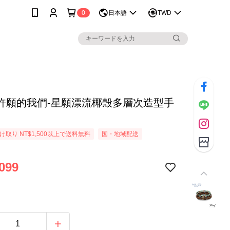
0
日本語
TWD
許願的我們-星願漂流椰殼多層次造型手
取り NT$1,500以上で送料無料
国・地域配送
099