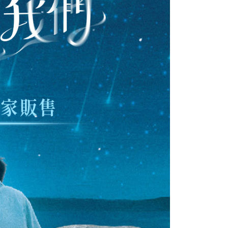
$60、NT$1,500以上で送料無料
されます。AFTEEで注文すると、商品を受け取るまで支払い
長できますが、商品を期限内に受け取れない場合があります
約商品や商品到着日が比較的遅い商品）。そのため、商品到着
1取貨
わらず、AFTEEで指定された期限内にお支払いください。
$60、NT$1,500以上で送料無料
い限度額
AFTEEを ご利用の際に、認証結果及び当社の審査の結果に基づ
額が設定されます。
$60、NT$1,500以上で送料無料
は最低NT$20です。
台湾の会員のみご利用いただけます。
市自取
約「AFTEE代金後払い」（以下当サービスという）はネット
ョンズ（以下 AFTEE という）が提供し、AFTEEが代金を徴収
当サービスご利用の際に提供しなければならない個人情報（注
名、電話番号、受取人の氏名、電話番号、受取人住所を含むが
$90
ない）は、AFTEEに渡され当サービスで必要な範囲内で利用
AFTEEの個人情報の収集、処理、利用について、詳細は
配送
送料を確認
公式ホームページの『個人情報の収集、処理及び利用に関する声
参照ください（
https://aftee.tw/privacypolicy/
）。
の初回ご利用の際に、審査を通過すれば、最高額がNT$10,000に
支払い期限を過ぎた場合、その金額に基づいて年利20%の遅
が加算されます。未成年の利用者は、事前に法定代理人または
意を得ればAFTEEをご利用いただけます。