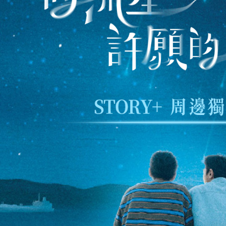
配送毎にNT
もとに計算
期限を延
（例：予
付款後7-1
の有無に関
配送毎にNT
二、支払
宅配
1.初回 
き、限度
配送毎にNT
2.決済金額
3.現在、
付款後門
送料無料
三、利用規
プロテクシ
貨到付款
します。
文者の氏
配送毎にNT
これに限ら
されます。
國家/地區
AFTEE
明』をご
AFTEE
なります。
延滞納金
後見人の同