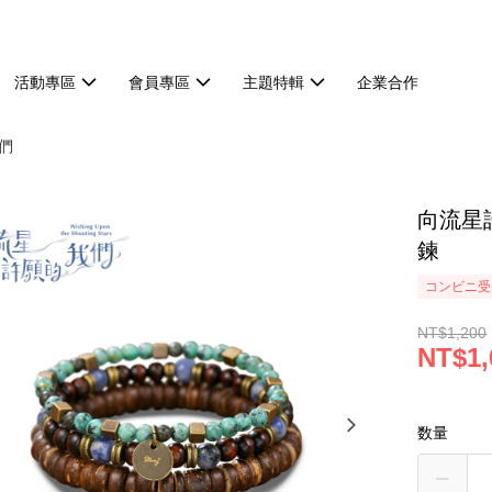
活動專區
會員專區
主題特輯
企業合作
們
向流星
鍊
コンビニ受け
NT$1,200
NT$1,
数量