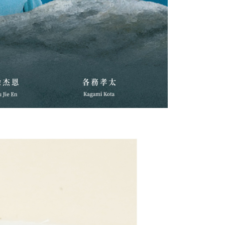
の処理、利用について疑問がある、または関連する法律の権利
たい場合は、ネットプロテクションズ
rotections.co.jp
にご連絡ください。上記に示した個人情報
購入注文書とあわせてAFTEEにご提供いただく、または
にあなたの個人情報の収集、処理、利用を許可することににご同
けない場合は、当サービスを選択しないでください。