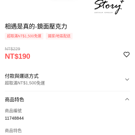
相遇是真的-鏡面壓克力
超取滿NT$1,500免運
國家/地區配送
NT$229
NT$190
付款與運送方式
超取滿NT$1,500免運
付款方式
商品特色
信用卡一次付款
商品編號
信用卡分期付款
11748844
3 期 0 利率 每期
NT$63
21家銀行
商品特色
6 期 0 利率 每期
NT$31
21家銀行
合作金庫商業銀行
第一商業銀行