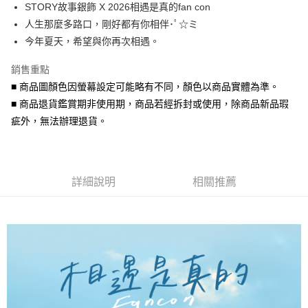
STORY故事銀飾 X 2026相遇是真的fan con
華南商業銀行
彰化商業銀行
合作金庫商業銀行
第一商業銀行
超商取貨付款
人生那麼多路口，剛好都有你相伴･ﾟ☆ミ
上海商業儲蓄銀行
台北富邦商業銀行
華南商業銀行
彰化商業銀行
國泰世華商業銀行
兆豐國際商業銀行
今年夏天，希望與你再次相遇。
LINE Pay
上海商業儲蓄銀行
台北富邦商業銀行
臺灣中小企業銀行
台中商業銀行
國泰世華商業銀行
兆豐國際商業銀行
銷售重點
匯豐（台灣）商業銀行
華泰商業銀行
Apple Pay
臺灣中小企業銀行
台中商業銀行
聯邦商業銀行
遠東國際商業銀行
■ 商品圖顏色因螢幕設定可能略有不同，顏色以商品實體為準。
匯豐（台灣）商業銀行
華泰商業銀行
街口支付
元大商業銀行
永豐商業銀行
■ 商品退貨鑑賞期非使用期，商品若經拆封或使用，除商品新品瑕
聯邦商業銀行
遠東國際商業銀行
玉山商業銀行
星展（台灣）商業銀行
元大商業銀行
永豐商業銀行
疵外，無法辦理退貨。
悠遊付
台新國際商業銀行
中國信託商業銀行
玉山商業銀行
星展（台灣）商業銀行
台灣樂天信用卡公司
台新國際商業銀行
中國信託商業銀行
Google Pay
台灣樂天信用卡公司
AFTEE先享後付
詳細說明
相關推薦
相關說明
【關於「AFTEE先享後付」】
ATM付款
AFTEE先享後付是「在收到商品之後才付款」的支付方式。 讓您購物簡單
便利好安心！
貨到付款
１．簡單：不需註冊會員、不需綁卡、不需儲值。
２．便利：只要手機號碼，簡訊認證，即可結帳。
３．安心：先確認商品／服務後，再付款。
運送方式
【「AFTEE先享後付」結帳流程】
全家取貨付款
１．於結帳方式選擇「AFTEE先享後付」後，將跳轉至「AFTEE先享後付」