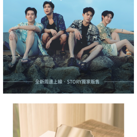
每筆NT$60，滿NT$1,500(含以上)免運費
結帳頁面，進行簡訊認證並確認金額後，即可完成結帳。
２．訂單成立數日內，您將收到繳費通知簡訊。
付款後全家取貨
３．收到繳費通知簡訊後14天內，點擊此簡訊中的連結，可透過四大超商／
ATM／網路銀行／等多元方式進行付款，方視為交易完成。
每筆NT$60，滿NT$1,500(含以上)免運費
※ 請注意：結帳手續完成當下不需立刻繳費，但若您需要取消訂單，請聯絡
購買商品的店家。未經商家同意取消之訂單仍視為有效，需透過AFTEE先享
7-11取貨付款
後付繳納相關費用。
每筆NT$60，滿NT$1,500(含以上)免運費
※ 交易是否成功請以「AFTEE先享後付 」之結帳頁面顯示為準，若有關於
是否繳費成功／繳費後需取消欲退款等相關疑問，請聯繫「AFTEE先享後付
客戶支援中心」
https://netprotections.freshdesk.com/support/home
付款後7-11取貨
每筆NT$60，滿NT$1,500(含以上)免運費
【注意事項】
１．透過由恩沛科技股份有限公司提供之「AFTEE先享後付」服務完成之交
宅配
易，需依本服務之必要範圍內提供個人資料，並將交易相關給付款項請求債
權轉讓予恩沛科技股份有限公司。
每筆NT$60，滿NT$1,500(含以上)免運費
２．關於個人資料處理事宜，請瀏覽以下網址：
https://aftee.tw/terms/#terms3
付款後門市自取
３．未成年的使用者請事先徵得法定代理人或監護人之同意方可使用
免運費
「AFTEE先享後付」，若未經同意申辦者引起之損失，本公司不負相關責
任。
貨到付款
４．使用「AFTEE先享後付」時，將依據個別帳號之用戶狀況，依本公司即
時審查核予不同之上限額度；若仍有額度不足之情形，本公司將視審查結果
每筆NT$90
請求用戶進行身份認證。
５．嚴禁一人註冊多個帳號或使用他人資訊註冊。若發現惡意使用之情形，
國家/地區配送
查看運費
恩沛科技股份有限公司將有權停止該用戶之使用額度並採取法律行動。