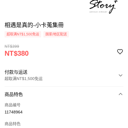
相遇是真的-小卡蒐集冊
超取满NT$1,500免运
国家/地区配送
NT$399
NT$380
付款与运送
超取满NT$1,500免运
付款方式
商品特色
信用卡一次付款
商品编号
信用卡分期付款
11748964
3期 0利率，每期
NT$126
21家银行
商品特色
6期 0利率，每期
NT$63
21家银行
合作金库商业银行
第一商业银行