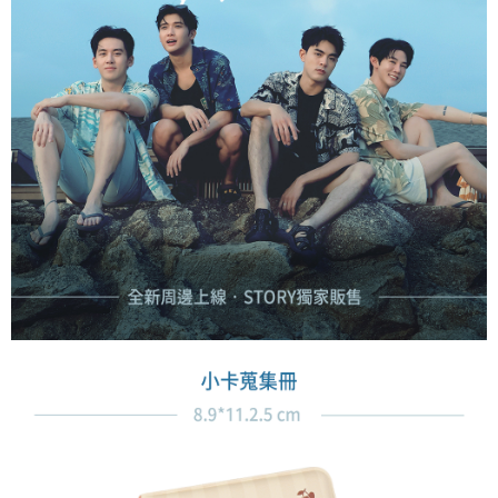
每笔NT$60，满NT$1,500(含以上)免运费
請留意繳費期限為 14 天。唯有下載 AFTEE App 成為 AFTEE 會員者方能享
付款後全家取貨
有最長 45 天內付款之服務。
每笔NT$60，满NT$1,500(含以上)免运费
繳費期限，為商家向您請款的時間，再加上使用AFTEE可延長的天數所計算
出。使用AFTEE下訂可以延長您收到商品前的繳費天數，但無法保證一定能
7-11取貨付款
夠在期限內收到商品(例如:預購商品或預計到貨時間較長者)。因此無論收到
每笔NT$60，满NT$1,500(含以上)免运费
商品與否，仍需要請您在AFTEE規定的時間內完成繳費。
二、付款限制
付款後7-11取貨
1. 初次使用 AFTEE 時，將依認證結果及本公司審查結果，核予每個人不同
每笔NT$60，满NT$1,500(含以上)免运费
之上限額度
2. 結帳金額須大於NT$30
宅配
3. 目前僅支援台灣會員
每笔NT$60，满NT$1,500(含以上)免运费
三、聲明條款
「AFTEE先享後付」(下稱本服務)乃由恩沛科技股份有限公司(下稱 AFTEE )
付款後門市自取
所提供，並由 AFTEE 向您收取款項。因使用本服務所須提供之個人資料(包
免运费
含但不限於訂購人姓名、電話，收件人姓名、電話、收件地址)，將交付予
AFTEE 於本服務必要服務範圍內運用。關於 AFTEE 對於個人資料之蒐集、
貨到付款
處理、利用，詳參 AFTEE 官網之『個人資料蒐集、處理及利用告知聲明』
（
https://aftee.tw/privacypolicy/
）。
每笔NT$90
若款項超過繳費期限，將根據當次的金額加收年利率 16% 的逾期滯納金。
國家/地區配送
查看运费
未成年的使用者，請事先徵得法定代理人或監護人之同意方可使用