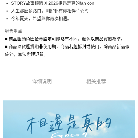
STORY故事銀飾 X 2026相遇是真的fan con
华南商业银行
彰化商业银行
合作金库商业银行
第一商业银行
超商取货付款
人生那麼多路口，剛好都有你相伴･ﾟ☆ミ
上海商业储蓄银行
台北富邦商业银行
华南商业银行
彰化商业银行
国泰世华商业银行
兆丰国际商业银行
今年夏天，希望與你再次相遇。
LINE Pay
上海商业储蓄银行
台北富邦商业银行
台湾中小企业银行
台中商业银行
国泰世华商业银行
兆丰国际商业银行
销售重点
汇丰（台湾）商业银行
华泰商业银行
Apple Pay
台湾中小企业银行
台中商业银行
联邦商业银行
远东国际商业银行
■ 商品圖顏色因螢幕設定可能略有不同，顏色以商品實體為準。
汇丰（台湾）商业银行
华泰商业银行
街口支付
元大商业银行
永丰商业银行
■ 商品退貨鑑賞期非使用期，商品若經拆封或使用，除商品新品瑕
联邦商业银行
远东国际商业银行
玉山商业银行
星展（台湾）商业银行
元大商业银行
永丰商业银行
疵外，無法辦理退貨。
悠遊付
台新国际商业银行
中国信托商业银行
玉山商业银行
星展（台湾）商业银行
台湾乐天信用卡公司
台新国际商业银行
中国信托商业银行
Google Pay
台湾乐天信用卡公司
AFTEE先享后付
详细说明
相关推荐
相关说明
一、關於 AFTEE先享後付
ATM付款
1. 於付款方式選擇AFTEE先享後付，將跳出AFTEE先享後付手機驗證視
窗。
货到付款
2. 進行簡訊驗證之後，即可完成結帳手續。
3. 訂單確認後不需事先繳費，商品會配送至您的指定地址。
4. 下訂完成後，您的手機會收到一封繳費通知簡訊，APP會員則會收到
运送方式
AFTEE APP推播通知。
5. 收到商品當下無需繳費，確認無誤後，請再利用繳費通知簡訊或AFTEE
全家取貨付款
APP於四大便利商店‧ATM/網銀等方式進行付款。