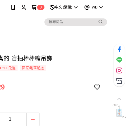
0
中文 (繁體)
TWD
真的-盲抽棒棒糖吊飾
1,500免運
國家/地區配送
29