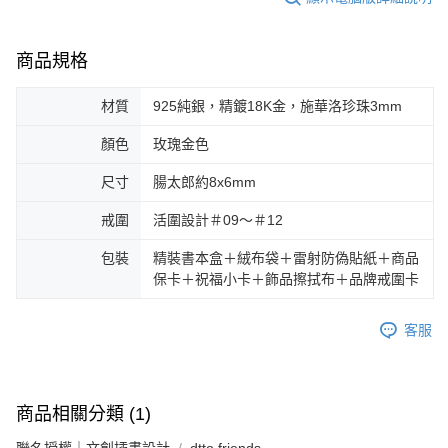
商品規格
材質
925純銀，精鍍18K金，施華洛珍珠3mm
顏色
玫瑰金色
尺寸
腸太郎約8x6mm
戒圍
活圍設計＃09～＃12
包裝
精裝書本盒＋絨布袋＋雷射防偽貼紙＋商品
保卡＋祝福小卡＋飾品擦拭布＋品牌戒圍卡
客服
商品相關分類 (1)