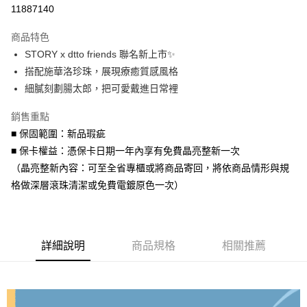
信用卡分期付款
11887140
3 期 0 利率 每期
NT$1,193
21家銀行
商品特色
6 期 0 利率 每期
NT$596
21家銀行
合作金庫商業銀行
第一商業銀行
STORY x dtto friends 聯名新上市✨
華南商業銀行
彰化商業銀行
合作金庫商業銀行
第一商業銀行
超商取貨付款
搭配施華洛珍珠，展現療癒質感風格
上海商業儲蓄銀行
台北富邦商業銀行
華南商業銀行
彰化商業銀行
國泰世華商業銀行
兆豐國際商業銀行
細膩刻劃腸太郎，把可愛戴進日常裡
LINE Pay
上海商業儲蓄銀行
台北富邦商業銀行
臺灣中小企業銀行
台中商業銀行
國泰世華商業銀行
兆豐國際商業銀行
銷售重點
匯豐（台灣）商業銀行
華泰商業銀行
Apple Pay
臺灣中小企業銀行
台中商業銀行
聯邦商業銀行
遠東國際商業銀行
■ 保固範圍：新品瑕疵
匯豐（台灣）商業銀行
華泰商業銀行
街口支付
元大商業銀行
永豐商業銀行
■ 保卡權益：憑保卡日期一年內享有免費晶亮整新一次
聯邦商業銀行
遠東國際商業銀行
玉山商業銀行
星展（台灣）商業銀行
元大商業銀行
永豐商業銀行
（晶亮整新內容：可至全省專櫃或將商品寄回，將依商品情形與規
悠遊付
台新國際商業銀行
中國信託商業銀行
玉山商業銀行
星展（台灣）商業銀行
格做深層滾珠清潔或免費電鍍原色一次）
台灣樂天信用卡公司
台新國際商業銀行
中國信託商業銀行
Google Pay
台灣樂天信用卡公司
AFTEE先享後付
相關說明
詳細說明
商品規格
相關推薦
【關於「AFTEE先享後付」】
ATM付款
AFTEE先享後付是「在收到商品之後才付款」的支付方式。 讓您購物簡單
便利好安心！
貨到付款
１．簡單：不需註冊會員、不需綁卡、不需儲值。
２．便利：只要手機號碼，簡訊認證，即可結帳。