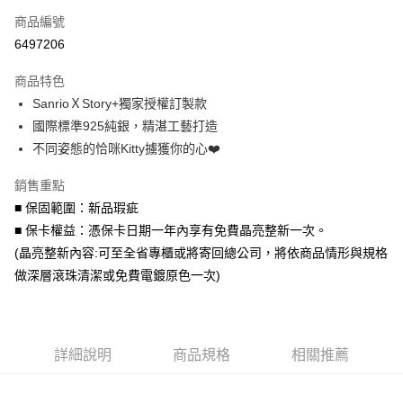
商品編號
信用卡分期付款
6497206
3 期 0 利率 每期
NT$526
21家銀行
商品特色
6 期 0 利率 每期
NT$263
21家銀行
合作金庫商業銀行
第一商業銀行
SanrioＸStory+獨家授權訂製款
華南商業銀行
彰化商業銀行
合作金庫商業銀行
第一商業銀行
超商取貨付款
國際標準925純銀，精湛工藝打造
上海商業儲蓄銀行
台北富邦商業銀行
華南商業銀行
彰化商業銀行
國泰世華商業銀行
兆豐國際商業銀行
不同姿態的恰咪Kitty擄獲你的心❤️
LINE Pay
上海商業儲蓄銀行
台北富邦商業銀行
臺灣中小企業銀行
台中商業銀行
國泰世華商業銀行
兆豐國際商業銀行
銷售重點
匯豐（台灣）商業銀行
華泰商業銀行
Apple Pay
臺灣中小企業銀行
台中商業銀行
聯邦商業銀行
遠東國際商業銀行
■ 保固範圍：新品瑕疵
匯豐（台灣）商業銀行
華泰商業銀行
街口支付
元大商業銀行
永豐商業銀行
■ 保卡權益：憑保卡日期一年內享有免費晶亮整新一次。
聯邦商業銀行
遠東國際商業銀行
玉山商業銀行
星展（台灣）商業銀行
元大商業銀行
永豐商業銀行
(晶亮整新內容:可至全省專櫃或將寄回總公司，將依商品情形與規格
悠遊付
台新國際商業銀行
中國信託商業銀行
玉山商業銀行
星展（台灣）商業銀行
做深層滾珠清潔或免費電鍍原色一次)
台灣樂天信用卡公司
台新國際商業銀行
中國信託商業銀行
Google Pay
台灣樂天信用卡公司
AFTEE先享後付
相關說明
詳細說明
商品規格
相關推薦
【關於「AFTEE先享後付」】
ATM付款
AFTEE先享後付是「在收到商品之後才付款」的支付方式。 讓您購物簡單
便利好安心！