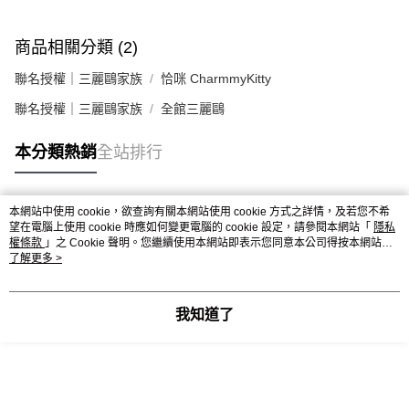
商品相關分類 (2)
聯名授權｜三麗鷗家族
恰咪 CharmmyKitty
聯名授權｜三麗鷗家族
全館三麗鷗
本分類熱銷
全站排行
本網站中使用 cookie，欲查詢有關本網站使用 cookie 方式之詳情，及若您不希
熱門標籤
望在電腦上使用 cookie 時應如何變更電腦的 cookie 設定，請參閱本網站「
隱私
權條款
」之 Cookie 聲明。您繼續使用本網站即表示您同意本公司得按本網站使
用條款之 Cookie 聲明使用 cookie。
了解更多 >
我知道了