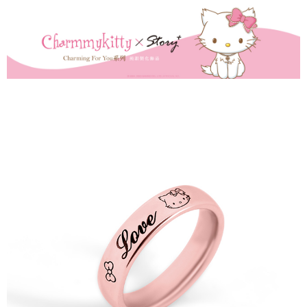
貨到付款
１．簡單：不需註冊會員、不需綁卡、不需儲值。
２．便利：只要手機號碼，簡訊認證，即可結帳。
３．安心：先確認商品／服務後，再付款。
運送方式
【「AFTEE先享後付」結帳流程】
全家取貨付款
１．於結帳方式選擇「AFTEE先享後付」後，將跳轉至「AFTEE先享後付」
每筆NT$60，滿NT$1,500(含以上)免運費
結帳頁面，進行簡訊認證並確認金額後，即可完成結帳。
２．訂單成立數日內，您將收到繳費通知簡訊。
付款後全家取貨
３．收到繳費通知簡訊後14天內，點擊此簡訊中的連結，可透過四大超商／
ATM／網路銀行／等多元方式進行付款，方視為交易完成。
每筆NT$60，滿NT$1,500(含以上)免運費
※ 請注意：結帳手續完成當下不需立刻繳費，但若您需要取消訂單，請聯絡
購買商品的店家。未經商家同意取消之訂單仍視為有效，需透過AFTEE先享
7-11取貨付款
後付繳納相關費用。
每筆NT$60，滿NT$1,500(含以上)免運費
※ 交易是否成功請以「AFTEE先享後付 」之結帳頁面顯示為準，若有關於
是否繳費成功／繳費後需取消欲退款等相關疑問，請聯繫「AFTEE先享後付
客戶支援中心」
https://netprotections.freshdesk.com/support/home
付款後7-11取貨
每筆NT$60，滿NT$1,500(含以上)免運費
【注意事項】
１．透過由恩沛科技股份有限公司提供之「AFTEE先享後付」服務完成之交
宅配
易，需依本服務之必要範圍內提供個人資料，並將交易相關給付款項請求債
權轉讓予恩沛科技股份有限公司。
每筆NT$60，滿NT$1,500(含以上)免運費
２．關於個人資料處理事宜，請瀏覽以下網址：
https://aftee.tw/terms/#terms3
付款後門市自取
３．未成年的使用者請事先徵得法定代理人或監護人之同意方可使用
免運費
「AFTEE先享後付」，若未經同意申辦者引起之損失，本公司不負相關責