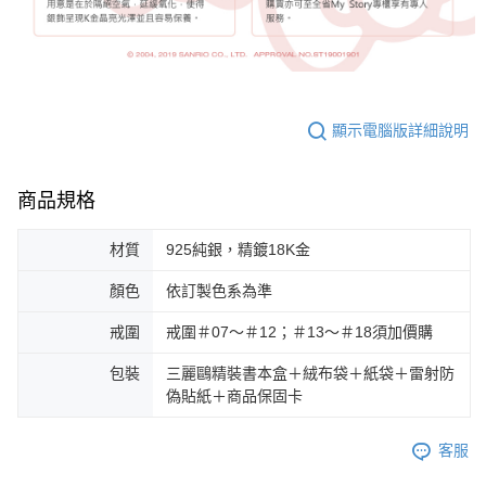
顯示電腦版詳細說明
商品規格
材質
925純銀，精鍍18K金
顏色
依訂製色系為準
戒圍
戒圍＃07～＃12；＃13～＃18須加價購
包裝
三麗鷗精裝書本盒＋絨布袋＋紙袋＋雷射防
偽貼紙＋商品保固卡
客服