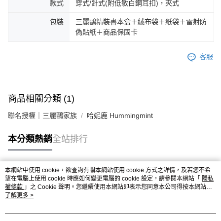
款式
穿式/針式(附低敏白鋼耳扣)，夾式
包裝
三麗鷗精裝書本盒＋絨布袋＋紙袋＋雷射防
偽貼紙＋商品保固卡
客服
商品相關分類 (1)
聯名授權｜三麗鷗家族
哈妮鹿 Hummingmint
本分類熱銷
全站排行
本網站中使用 cookie，欲查詢有關本網站使用 cookie 方式之詳情，及若您不希
熱門標籤
望在電腦上使用 cookie 時應如何變更電腦的 cookie 設定，請參閱本網站「
隱私
權條款
」之 Cookie 聲明。您繼續使用本網站即表示您同意本公司得按本網站使
用條款之 Cookie 聲明使用 cookie。
了解更多 >