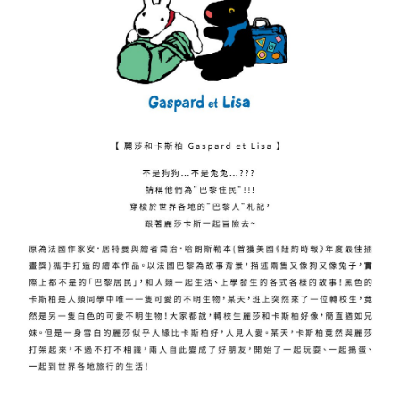
運送方式
【「AFTEE先享後付」結帳流程】
全家取貨付款
１．於結帳方式選擇「AFTEE先享後付」後，將跳轉至「AFTEE先享後付」
每筆NT$60，滿NT$1,500(含以上)免運費
結帳頁面，進行簡訊認證並確認金額後，即可完成結帳。
２．訂單成立數日內，您將收到繳費通知簡訊。
付款後全家取貨
３．收到繳費通知簡訊後14天內，點擊此簡訊中的連結，可透過四大超商／
ATM／網路銀行／等多元方式進行付款，方視為交易完成。
每筆NT$60，滿NT$1,500(含以上)免運費
※ 請注意：結帳手續完成當下不需立刻繳費，但若您需要取消訂單，請聯絡
購買商品的店家。未經商家同意取消之訂單仍視為有效，需透過AFTEE先享
7-11取貨付款
後付繳納相關費用。
每筆NT$60，滿NT$1,500(含以上)免運費
※ 交易是否成功請以「AFTEE先享後付 」之結帳頁面顯示為準，若有關於
是否繳費成功／繳費後需取消欲退款等相關疑問，請聯繫「AFTEE先享後付
客戶支援中心」
https://netprotections.freshdesk.com/support/home
付款後7-11取貨
每筆NT$60，滿NT$1,500(含以上)免運費
【注意事項】
１．透過由恩沛科技股份有限公司提供之「AFTEE先享後付」服務完成之交
宅配
易，需依本服務之必要範圍內提供個人資料，並將交易相關給付款項請求債
權轉讓予恩沛科技股份有限公司。
每筆NT$60，滿NT$1,500(含以上)免運費
２．關於個人資料處理事宜，請瀏覽以下網址：
https://aftee.tw/terms/#terms3
付款後門市自取
３．未成年的使用者請事先徵得法定代理人或監護人之同意方可使用
免運費
「AFTEE先享後付」，若未經同意申辦者引起之損失，本公司不負相關責
任。
貨到付款
４．使用「AFTEE先享後付」時，將依據個別帳號之用戶狀況，依本公司即