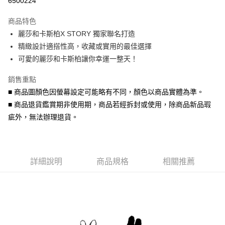
6500224
3 期 0 利率 每期
NT$260
21家銀行
商品特色
6 期 0 利率 每期
NT$130
21家銀行
合作金庫商業銀行
第一商業銀行
麗莎和卡斯柏X STORY 獨家聯名打造
華南商業銀行
彰化商業銀行
合作金庫商業銀行
第一商業銀行
超商取貨付款
精緻設計適搭性高，收藏或實用的最佳選擇
上海商業儲蓄銀行
台北富邦商業銀行
華南商業銀行
彰化商業銀行
國泰世華商業銀行
兆豐國際商業銀行
可愛的麗莎和卡斯柏讓你幸運一整天！
LINE Pay
上海商業儲蓄銀行
台北富邦商業銀行
臺灣中小企業銀行
台中商業銀行
國泰世華商業銀行
兆豐國際商業銀行
銷售重點
匯豐（台灣）商業銀行
華泰商業銀行
Apple Pay
臺灣中小企業銀行
台中商業銀行
聯邦商業銀行
遠東國際商業銀行
■ 商品圖顏色因螢幕設定可能略有不同，顏色以商品實體為準。
匯豐（台灣）商業銀行
華泰商業銀行
街口支付
元大商業銀行
永豐商業銀行
■ 商品退貨鑑賞期非使用期，商品若經拆封或使用，除商品新品瑕
聯邦商業銀行
遠東國際商業銀行
玉山商業銀行
星展（台灣）商業銀行
元大商業銀行
永豐商業銀行
疵外，無法辦理退貨。
悠遊付
台新國際商業銀行
中國信託商業銀行
玉山商業銀行
星展（台灣）商業銀行
台灣樂天信用卡公司
台新國際商業銀行
中國信託商業銀行
Google Pay
台灣樂天信用卡公司
AFTEE先享後付
詳細說明
商品規格
相關推薦
相關說明
【關於「AFTEE先享後付」】
ATM付款
AFTEE先享後付是「在收到商品之後才付款」的支付方式。 讓您購物簡單
便利好安心！
貨到付款
１．簡單：不需註冊會員、不需綁卡、不需儲值。
２．便利：只要手機號碼，簡訊認證，即可結帳。
３．安心：先確認商品／服務後，再付款。