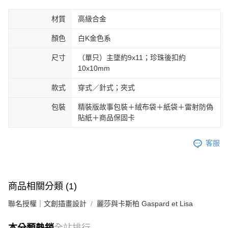
材質
高級合金
顏色
白K金色系
尺寸
（單只）主墜約9x11；珍珠後扣約
10x10mm
款式
穿式／針式；夾式
包裝
精裝版故事包裝＋絨布袋＋紙袋＋雷射防偽
貼紙＋商品保固卡
客服
商品相關分類 (1)
聯名授權｜文創插畫設計
麗莎與卡斯柏 Gaspard et Lisa