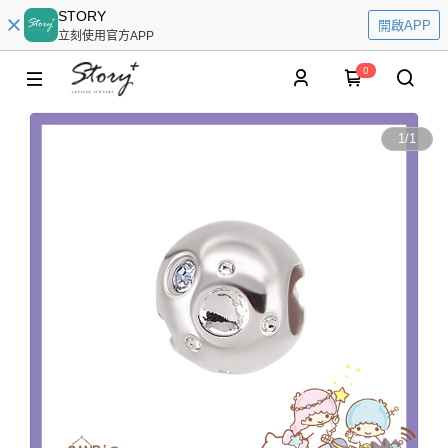
STORY
開啟APP
立刻使用官方APP
0
1
/
1