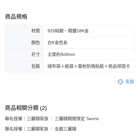
商品規格
材質
925純銀，精鍍18K金
顏色
白K金色系
尺寸
主墜約9x9mm
包裝
絨布袋＋紙袋＋雷射防偽貼紙＋商品保固卡
客服
商品相關分類 (2)
聯名授權｜三麗鷗家族
三麗鷗期間限定 Sanrio
聯名授權｜三麗鷗家族
全館三麗鷗