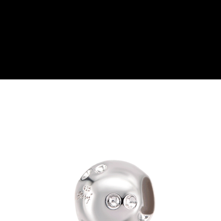
２．訂單成立數日內，您將收到繳費通知簡訊。
付款後全家取貨
３．收到繳費通知簡訊後14天內，點擊此簡訊中的連結，可透過四大超商／
ATM／網路銀行／等多元方式進行付款，方視為交易完成。
每筆NT$60，滿NT$1,500(含以上)免運費
※ 請注意：結帳手續完成當下不需立刻繳費，但若您需要取消訂單，請聯絡
購買商品的店家。未經商家同意取消之訂單仍視為有效，需透過AFTEE先享
7-11取貨付款
後付繳納相關費用。
每筆NT$60，滿NT$1,500(含以上)免運費
※ 交易是否成功請以「AFTEE先享後付 」之結帳頁面顯示為準，若有關於
是否繳費成功／繳費後需取消欲退款等相關疑問，請聯繫「AFTEE先享後付
客戶支援中心」
https://netprotections.freshdesk.com/support/home
付款後7-11取貨
每筆NT$60，滿NT$1,500(含以上)免運費
【注意事項】
１．透過由恩沛科技股份有限公司提供之「AFTEE先享後付」服務完成之交
宅配
易，需依本服務之必要範圍內提供個人資料，並將交易相關給付款項請求債
權轉讓予恩沛科技股份有限公司。
每筆NT$60，滿NT$1,500(含以上)免運費
２．關於個人資料處理事宜，請瀏覽以下網址：
https://aftee.tw/terms/#terms3
付款後門市自取
３．未成年的使用者請事先徵得法定代理人或監護人之同意方可使用
免運費
「AFTEE先享後付」，若未經同意申辦者引起之損失，本公司不負相關責
任。
貨到付款
４．使用「AFTEE先享後付」時，將依據個別帳號之用戶狀況，依本公司即
時審查核予不同之上限額度；若仍有額度不足之情形，本公司將視審查結果
每筆NT$90
請求用戶進行身份認證。
５．嚴禁一人註冊多個帳號或使用他人資訊註冊。若發現惡意使用之情形，
國家/地區配送
查看運費
恩沛科技股份有限公司將有權停止該用戶之使用額度並採取法律行動。