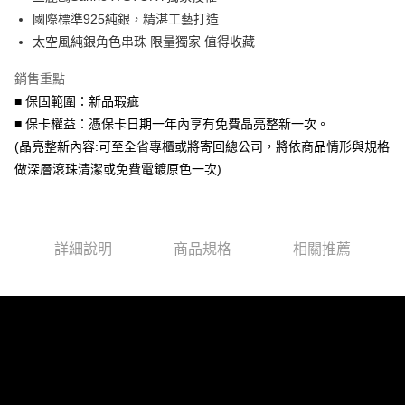
華南商業銀行
彰化商業銀行
合作金庫商業銀行
第一商業銀行
超商取貨付款
國際標準925純銀，精湛工藝打造
上海商業儲蓄銀行
台北富邦商業銀行
華南商業銀行
彰化商業銀行
國泰世華商業銀行
兆豐國際商業銀行
太空風純銀角色串珠 限量獨家 值得收藏
LINE Pay
上海商業儲蓄銀行
台北富邦商業銀行
臺灣中小企業銀行
台中商業銀行
國泰世華商業銀行
兆豐國際商業銀行
銷售重點
匯豐（台灣）商業銀行
華泰商業銀行
Apple Pay
臺灣中小企業銀行
台中商業銀行
聯邦商業銀行
遠東國際商業銀行
■ 保固範圍：新品瑕疵
匯豐（台灣）商業銀行
華泰商業銀行
街口支付
元大商業銀行
永豐商業銀行
■ 保卡權益：憑保卡日期一年內享有免費晶亮整新一次。
聯邦商業銀行
遠東國際商業銀行
玉山商業銀行
星展（台灣）商業銀行
元大商業銀行
永豐商業銀行
(晶亮整新內容:可至全省專櫃或將寄回總公司，將依商品情形與規格
悠遊付
台新國際商業銀行
中國信託商業銀行
玉山商業銀行
星展（台灣）商業銀行
做深層滾珠清潔或免費電鍍原色一次)
台灣樂天信用卡公司
台新國際商業銀行
中國信託商業銀行
Google Pay
台灣樂天信用卡公司
AFTEE先享後付
相關說明
詳細說明
商品規格
相關推薦
【關於「AFTEE先享後付」】
ATM付款
AFTEE先享後付是「在收到商品之後才付款」的支付方式。 讓您購物簡單
便利好安心！
貨到付款
１．簡單：不需註冊會員、不需綁卡、不需儲值。
２．便利：只要手機號碼，簡訊認證，即可結帳。
３．安心：先確認商品／服務後，再付款。
運送方式
【「AFTEE先享後付」結帳流程】
全家取貨付款
１．於結帳方式選擇「AFTEE先享後付」後，將跳轉至「AFTEE先享後付」
每筆NT$60，滿NT$1,500(含以上)免運費
結帳頁面，進行簡訊認證並確認金額後，即可完成結帳。