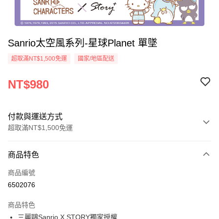
Sanrio太空風系列-星球Planet 單墜
超取滿NT$1,500免運
國家/地區配送
NT$980
付款與運送方式
超取滿NT$1,500免運
付款方式
商品特色
信用卡一次付款
商品編號
信用卡分期付款
6502076
3 期 0 利率 每期
NT$326
21家銀行
商品特色
6 期 0 利率 每期
NT$163
21家銀行
合作金庫商業銀行
第一商業銀行
三麗鷗Sanrio X STORY獨家授權