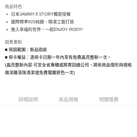
3 期 0 利率 每期
NT$993
21家銀行
商品特色
6 期 0 利率 每期
NT$496
21家銀行
合作金庫商業銀行
第一商業銀行
日本JAMMYＸSTORY獨家授權
華南商業銀行
彰化商業銀行
合作金庫商業銀行
第一商業銀行
超商取貨付款
國際標準925純銀，精湛工藝打造
上海商業儲蓄銀行
台北富邦商業銀行
華南商業銀行
彰化商業銀行
國泰世華商業銀行
兆豐國際商業銀行
進入幸福的世界，一起ENJOY RODY!
LINE Pay
上海商業儲蓄銀行
台北富邦商業銀行
臺灣中小企業銀行
台中商業銀行
國泰世華商業銀行
兆豐國際商業銀行
銷售重點
匯豐（台灣）商業銀行
華泰商業銀行
Apple Pay
臺灣中小企業銀行
台中商業銀行
聯邦商業銀行
遠東國際商業銀行
■ 保固範圍：新品瑕疵
匯豐（台灣）商業銀行
華泰商業銀行
街口支付
元大商業銀行
永豐商業銀行
■ 保卡權益：憑保卡日期一年內享有免費晶亮整新一次。
聯邦商業銀行
遠東國際商業銀行
玉山商業銀行
星展（台灣）商業銀行
元大商業銀行
永豐商業銀行
(晶亮整新內容:可至全省專櫃或將寄回總公司，將依商品情形與規格
悠遊付
台新國際商業銀行
中國信託商業銀行
玉山商業銀行
星展（台灣）商業銀行
做深層滾珠清潔或免費電鍍原色一次)
台灣樂天信用卡公司
台新國際商業銀行
中國信託商業銀行
Google Pay
台灣樂天信用卡公司
AFTEE先享後付
相關說明
詳細說明
商品規格
相關推薦
【關於「AFTEE先享後付」】
ATM付款
AFTEE先享後付是「在收到商品之後才付款」的支付方式。 讓您購物簡單
便利好安心！
貨到付款
１．簡單：不需註冊會員、不需綁卡、不需儲值。
２．便利：只要手機號碼，簡訊認證，即可結帳。
３．安心：先確認商品／服務後，再付款。
運送方式