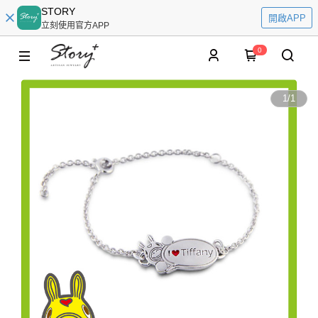
STORY
開啟APP
立刻使用官方APP
0
1
/
1