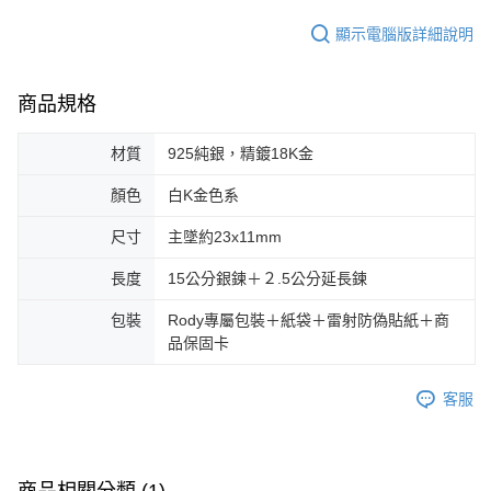
顯示電腦版詳細說明
商品規格
材質
925純銀，精鍍18K金
顏色
白K金色系
尺寸
主墜約23x11mm
長度
15公分銀鍊＋２.5公分延長鍊
包裝
Rody專屬包裝＋紙袋＋雷射防偽貼紙＋商
品保固卡
客服