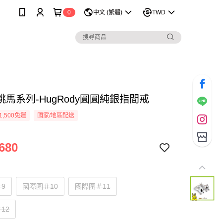
0
中文 (繁體)
TWD
馬系列-HugRody圓圓純銀指間戒
1,500免運
國家/地區配送
680
9
國際圍＃10
國際圍＃11
12