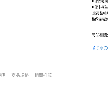
■ 保固範
臺灣中
國泰世
匯豐（
■ 保卡權
Apple Pay
臺灣中
聯邦商
(晶亮整新
匯豐（
街口支付
元大商
聯邦商
格做深層滾
玉山商
元大商
悠遊付
台新國
玉山商
台灣樂
台新國
Google Pa
商品相關分
台灣樂
AFTEE先
聯名授權
分享
相關說明
【關於「A
ATM付款
AFTEE
便利好安
貨到付款
１．簡單
２．便利
說明
商品規格
相關推薦
３．安心
運送方式
【「AFT
１．於結帳
全家取貨
付」結帳
每筆NT$6
２．訂單
３．收到繳
／ATM／
付款後全