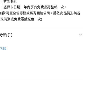
圍：新品瑕疵
小企業銀行
台中商業銀行
華商業銀行
兆豐國際商業銀行
台灣）商業銀行
華泰商業銀行
益：憑保卡日期一年內享有免費晶亮整新一次。
小企業銀行
台中商業銀行
業銀行
遠東國際商業銀行
內容:可至全省專櫃或將寄回總公司，將依商品情形與規
台灣）商業銀行
華泰商業銀行
業銀行
永豐商業銀行
業銀行
遠東國際商業銀行
珠清潔或免費電鍍原色一次)
業銀行
星展（台灣）商業銀行
業銀行
永豐商業銀行
際商業銀行
中國信託商業銀行
業銀行
星展（台灣）商業銀行
天信用卡公司
際商業銀行
中國信託商業銀行
y
類 (1)
天信用卡公司
享後付
｜文創插畫設計
跳跳馬 Rody
客服
FTEE先享後付」】
先享後付是「在收到商品之後才付款」的支付方式。 讓您購物簡單
心！
：不需註冊會員、不需綁卡、不需儲值。
：只要手機號碼，簡訊認證，即可結帳。
：先確認商品／服務後，再付款。
EE先享後付」結帳流程】
方式選擇「AFTEE先享後付」後，將跳轉至「AFTEE先享後
付款
頁面，進行簡訊認證並確認金額後，即可完成結帳。
0，滿NT$1,500(含以上)免運費
成立數日內，您將收到繳費通知簡訊。
費通知簡訊後14天內，點擊此簡訊中的連結，可透過四大超商
網路銀行／等多元方式進行付款，方視為交易完成。
家取貨