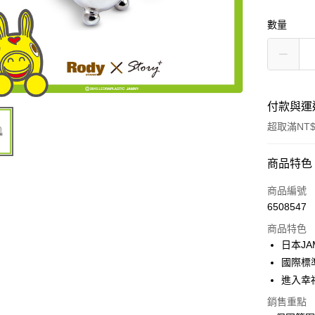
數量
付款與運
超取滿NT$
付款方式
商品特色
信用卡一
商品編號
6508547
信用卡分
商品特色
3 期 
日本JA
6 期 
合作金
國際標
華南商
進入幸福
合作金
超商取貨
上海商
華南商
銷售重點
國泰世
LINE Pay
上海商