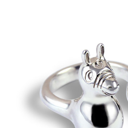
※ 請注意
每筆NT$6
絡購買商品
先享後付
7-11取貨
※ 交易是
是否繳費成
每筆NT$6
付客戶支
付款後7-1
【注意事
每筆NT$6
１．透過由
交易，需
宅配
求債權轉
２．關於
每筆NT$6
https://aft
３．未成
付款後門
「AFTE
免運費
任。
４．使用「
貨到付款
即時審查
結果請求
每筆NT$9
５．嚴禁
形，恩沛
國家/地區
動。