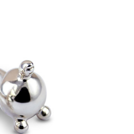
：結帳手續完成當下不需立刻繳費，但若您需要取消訂單，請聯
0，滿NT$1,500(含以上)免運費
的店家。未經商家同意取消之訂單仍視為有效，需透過AFTEE
繳納相關費用。
付款
否成功請以「AFTEE先享後付 」之結帳頁面顯示為準，若有關於
功／繳費後需取消欲退款等相關疑問，請聯繫「AFTEE先享後
0，滿NT$1,500(含以上)免運費
援中心」
https://netprotections.freshdesk.com/support/home
1取貨
項】
0，滿NT$1,500(含以上)免運費
恩沛科技股份有限公司提供之「AFTEE先享後付」服務完成之
依本服務之必要範圍內提供個人資料，並將交易相關給付款項請
讓予恩沛科技股份有限公司。
個人資料處理事宜，請瀏覽以下網址：
0，滿NT$1,500(含以上)免運費
ee.tw/terms/#terms3
年的使用者請事先徵得法定代理人或監護人之同意方可使用
市自取
E先享後付」，若未經同意申辦者引起之損失，本公司不負相關責
AFTEE先享後付」時，將依據個別帳號之用戶狀況，依本公司
核予不同之上限額度；若仍有額度不足之情形，本公司將視審查
用戶進行身份認證。
0
一人註冊多個帳號或使用他人資訊註冊。若發現惡意使用之情
科技股份有限公司將有權停止該用戶之使用額度並採取法律行
配送
查看運費