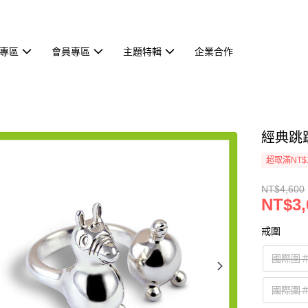
專區
會員專區
主題特輯
企業合作
經典跳跳
超取滿NT$
NT$4,600
NT$3,
戒圍
國際圍＃
國際圍＃