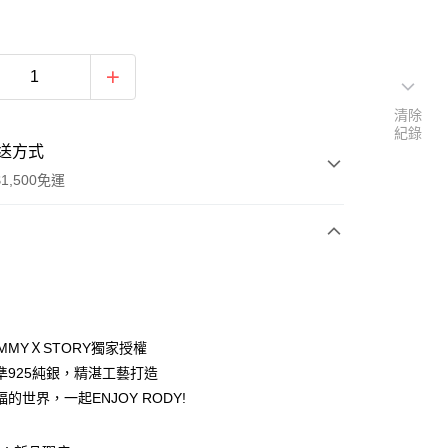
清除
紀錄
送方式
1,500免運
次付款
期付款
0 利率 每期
NT$1,226
21家銀行
MMYＸSTORY獨家授權
0 利率 每期
NT$613
21家銀行
庫商業銀行
第一商業銀行
準925純銀，精湛工藝打造
業銀行
彰化商業銀行
的世界，一起ENJOY RODY!
庫商業銀行
第一商業銀行
付款
業儲蓄銀行
台北富邦商業銀行
業銀行
彰化商業銀行
華商業銀行
兆豐國際商業銀行
業儲蓄銀行
台北富邦商業銀行