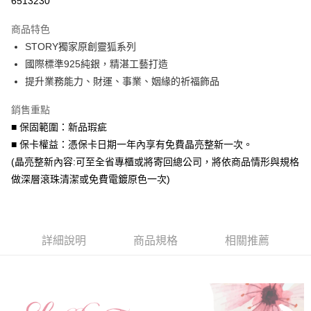
6513230
3 期 0 利率 每期
NT$693
21家銀行
商品特色
6 期 0 利率 每期
NT$346
21家銀行
合作金庫商業銀行
第一商業銀行
STORY獨家原創靈狐系列
華南商業銀行
彰化商業銀行
合作金庫商業銀行
第一商業銀行
超商取貨付款
國際標準925純銀，精湛工藝打造
上海商業儲蓄銀行
台北富邦商業銀行
華南商業銀行
彰化商業銀行
國泰世華商業銀行
兆豐國際商業銀行
提升業務能力、財運、事業、姻緣的祈福飾品
LINE Pay
上海商業儲蓄銀行
台北富邦商業銀行
臺灣中小企業銀行
台中商業銀行
國泰世華商業銀行
兆豐國際商業銀行
銷售重點
匯豐（台灣）商業銀行
華泰商業銀行
Apple Pay
臺灣中小企業銀行
台中商業銀行
聯邦商業銀行
遠東國際商業銀行
■ 保固範圍：新品瑕疵
匯豐（台灣）商業銀行
華泰商業銀行
街口支付
元大商業銀行
永豐商業銀行
■ 保卡權益：憑保卡日期一年內享有免費晶亮整新一次。
聯邦商業銀行
遠東國際商業銀行
玉山商業銀行
星展（台灣）商業銀行
元大商業銀行
永豐商業銀行
(晶亮整新內容:可至全省專櫃或將寄回總公司，將依商品情形與規格
悠遊付
台新國際商業銀行
中國信託商業銀行
玉山商業銀行
星展（台灣）商業銀行
做深層滾珠清潔或免費電鍍原色一次)
台灣樂天信用卡公司
台新國際商業銀行
中國信託商業銀行
Google Pay
台灣樂天信用卡公司
AFTEE先享後付
相關說明
詳細說明
商品規格
相關推薦
【關於「AFTEE先享後付」】
ATM付款
AFTEE先享後付是「在收到商品之後才付款」的支付方式。 讓您購物簡單
便利好安心！
貨到付款
１．簡單：不需註冊會員、不需綁卡、不需儲值。
２．便利：只要手機號碼，簡訊認證，即可結帳。
３．安心：先確認商品／服務後，再付款。