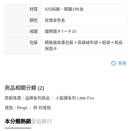
材質
925純銀，精鍍18K金
顏色
玫瑰金色系
戒圍
國際圍＃7～＃10
包裝
精裝版故事包裝＋高級絨布袋＋紙袋＋商品
保固卡
客服
商品相關分類 (2)
原創珠寶｜品牌系列商品
小狐狸系列 Little Fox
戒指｜Rings
妳 的戒指
本分類熱銷
全站排行