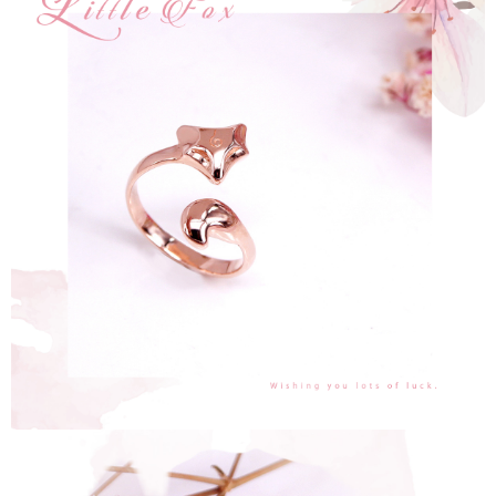
運送方式
【「AFTEE先享後付」結帳流程】
全家取貨付款
１．於結帳方式選擇「AFTEE先享後付」後，將跳轉至「AFTEE先享後付」
每筆NT$60，滿NT$1,500(含以上)免運費
結帳頁面，進行簡訊認證並確認金額後，即可完成結帳。
２．訂單成立數日內，您將收到繳費通知簡訊。
付款後全家取貨
３．收到繳費通知簡訊後14天內，點擊此簡訊中的連結，可透過四大超商／
ATM／網路銀行／等多元方式進行付款，方視為交易完成。
每筆NT$60，滿NT$1,500(含以上)免運費
※ 請注意：結帳手續完成當下不需立刻繳費，但若您需要取消訂單，請聯絡
購買商品的店家。未經商家同意取消之訂單仍視為有效，需透過AFTEE先享
7-11取貨付款
後付繳納相關費用。
每筆NT$60，滿NT$1,500(含以上)免運費
※ 交易是否成功請以「AFTEE先享後付 」之結帳頁面顯示為準，若有關於
是否繳費成功／繳費後需取消欲退款等相關疑問，請聯繫「AFTEE先享後付
客戶支援中心」
https://netprotections.freshdesk.com/support/home
付款後7-11取貨
每筆NT$60，滿NT$1,500(含以上)免運費
【注意事項】
１．透過由恩沛科技股份有限公司提供之「AFTEE先享後付」服務完成之交
宅配
易，需依本服務之必要範圍內提供個人資料，並將交易相關給付款項請求債
權轉讓予恩沛科技股份有限公司。
每筆NT$60，滿NT$1,500(含以上)免運費
２．關於個人資料處理事宜，請瀏覽以下網址：
https://aftee.tw/terms/#terms3
付款後門市自取
３．未成年的使用者請事先徵得法定代理人或監護人之同意方可使用
免運費
「AFTEE先享後付」，若未經同意申辦者引起之損失，本公司不負相關責
任。
貨到付款
４．使用「AFTEE先享後付」時，將依據個別帳號之用戶狀況，依本公司即