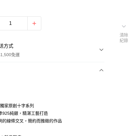
清除
紀錄
送方式
1,500免運
次付款
期付款
0 利率 每期
NT$633
21家銀行
RY獨家原創十字系列
0 利率 每期
NT$316
21家銀行
庫商業銀行
第一商業銀行
準925純銀，精湛工藝打造
業銀行
彰化商業銀行
例的線條交叉，簡約而雅緻的作品
庫商業銀行
第一商業銀行
付款
業儲蓄銀行
台北富邦商業銀行
業銀行
彰化商業銀行
華商業銀行
兆豐國際商業銀行
業儲蓄銀行
台北富邦商業銀行