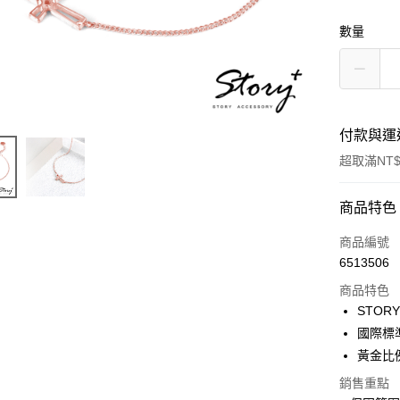
數量
付款與運
超取滿NT$
付款方式
商品特色
信用卡一
商品編號
6513506
信用卡分
商品特色
3 期 
STO
6 期 
合作金
國際標
華南商
黃金比
合作金
超商取貨
上海商
華南商
銷售重點
國泰世
LINE Pay
上海商