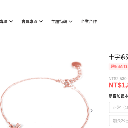
專區
會員專區
主題特輯
企業合作
十字系列
超取滿NT$
NT$2,530 
NT$1,
是否加長本
正常（1
加長2公