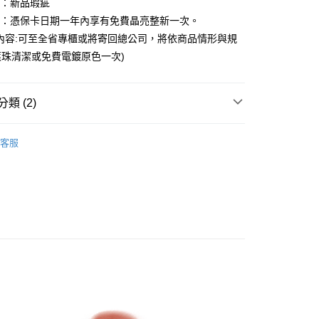
圍：新品瑕疵
小企業銀行
台中商業銀行
華商業銀行
兆豐國際商業銀行
台灣）商業銀行
華泰商業銀行
益：憑保卡日期一年內享有免費晶亮整新一次。
小企業銀行
台中商業銀行
業銀行
遠東國際商業銀行
內容:可至全省專櫃或將寄回總公司，將依商品情形與規
台灣）商業銀行
華泰商業銀行
業銀行
永豐商業銀行
業銀行
遠東國際商業銀行
珠清潔或免費電鍍原色一次)
業銀行
星展（台灣）商業銀行
業銀行
永豐商業銀行
際商業銀行
中國信託商業銀行
業銀行
星展（台灣）商業銀行
天信用卡公司
際商業銀行
中國信託商業銀行
y
類 (2)
天信用卡公司
享後付
｜品牌系列商品
十字系列 Cross
客服
lets
妳 的手鍊
FTEE先享後付」】
先享後付是「在收到商品之後才付款」的支付方式。 讓您購物簡單
心！
：不需註冊會員、不需綁卡、不需儲值。
：只要手機號碼，簡訊認證，即可結帳。
：先確認商品／服務後，再付款。
EE先享後付」結帳流程】
方式選擇「AFTEE先享後付」後，將跳轉至「AFTEE先享後
付款
頁面，進行簡訊認證並確認金額後，即可完成結帳。
0，滿NT$1,500(含以上)免運費
成立數日內，您將收到繳費通知簡訊。
費通知簡訊後14天內，點擊此簡訊中的連結，可透過四大超商
網路銀行／等多元方式進行付款，方視為交易完成。
家取貨