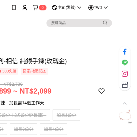
0
中文 (繁體)
TWD
-相信 純銀手鍊(玫瑰金)
1,500免運
國家/地區配送
~ NT$2,730
899 ~ NT$2,099
鍊－加長需14個工作天
5公分＋2.5公分延長鍊）
加長1公分
分
加長3公分
加長4公分