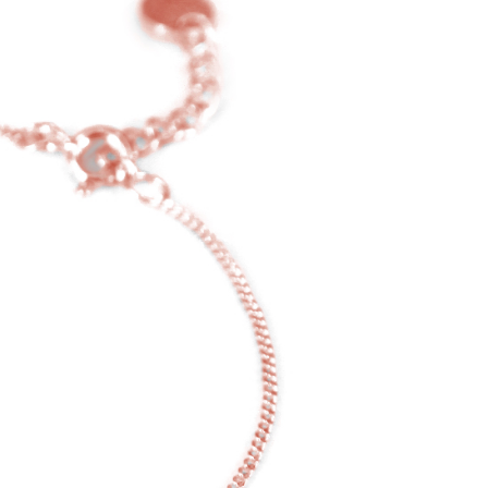
：結帳手續完成當下不需立刻繳費，但若您需要取消訂單，請聯
0，滿NT$1,500(含以上)免運費
的店家。未經商家同意取消之訂單仍視為有效，需透過AFTEE
繳納相關費用。
付款
否成功請以「AFTEE先享後付 」之結帳頁面顯示為準，若有關於
功／繳費後需取消欲退款等相關疑問，請聯繫「AFTEE先享後
0，滿NT$1,500(含以上)免運費
援中心」
https://netprotections.freshdesk.com/support/home
1取貨
項】
0，滿NT$1,500(含以上)免運費
恩沛科技股份有限公司提供之「AFTEE先享後付」服務完成之
依本服務之必要範圍內提供個人資料，並將交易相關給付款項請
讓予恩沛科技股份有限公司。
個人資料處理事宜，請瀏覽以下網址：
0，滿NT$1,500(含以上)免運費
ee.tw/terms/#terms3
年的使用者請事先徵得法定代理人或監護人之同意方可使用
市自取
E先享後付」，若未經同意申辦者引起之損失，本公司不負相關責
AFTEE先享後付」時，將依據個別帳號之用戶狀況，依本公司
核予不同之上限額度；若仍有額度不足之情形，本公司將視審查
用戶進行身份認證。
0
一人註冊多個帳號或使用他人資訊註冊。若發現惡意使用之情
科技股份有限公司將有權停止該用戶之使用額度並採取法律行
配送
查看運費