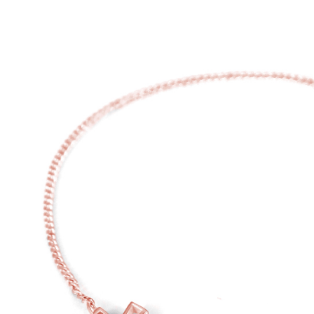
※ 請注意
每筆NT$6
絡購買商品
先享後付
7-11取貨
※ 交易是
是否繳費成
每筆NT$6
付客戶支
付款後7-1
【注意事
每筆NT$6
１．透過由
交易，需
宅配
求債權轉
２．關於
每筆NT$6
https://aft
３．未成
付款後門
「AFTE
免運費
任。
４．使用「
貨到付款
即時審查
結果請求
每筆NT$9
５．嚴禁
形，恩沛
國家/地區
動。