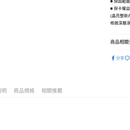
■ 保固範
臺灣中
國泰世
匯豐（
■ 保卡權
Apple Pay
臺灣中
聯邦商
(晶亮整新
匯豐（
街口支付
元大商
聯邦商
格做深層滾
玉山商
元大商
悠遊付
台新國
玉山商
台灣樂
台新國
Google Pa
商品相關分
台灣樂
AFTEE先
原創珠寶
分享
相關說明
手鍊｜Brace
【關於「A
ATM付款
AFTEE
便利好安
貨到付款
１．簡單
２．便利
說明
商品規格
相關推薦
３．安心
運送方式
【「AFT
１．於結帳
全家取貨
付」結帳
每筆NT$6
２．訂單
３．收到繳
／ATM／
付款後全