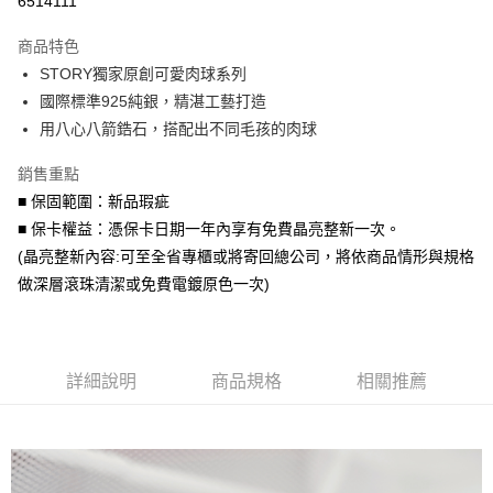
6514111
3 期 0 利率 每期
NT$283
21家銀行
商品特色
6 期 0 利率 每期
NT$141
21家銀行
合作金庫商業銀行
第一商業銀行
STORY獨家原創可愛肉球系列
華南商業銀行
彰化商業銀行
合作金庫商業銀行
第一商業銀行
超商取貨付款
國際標準925純銀，精湛工藝打造
上海商業儲蓄銀行
台北富邦商業銀行
華南商業銀行
彰化商業銀行
國泰世華商業銀行
兆豐國際商業銀行
用八心八箭鋯石，搭配出不同毛孩的肉球
LINE Pay
上海商業儲蓄銀行
台北富邦商業銀行
臺灣中小企業銀行
台中商業銀行
國泰世華商業銀行
兆豐國際商業銀行
銷售重點
匯豐（台灣）商業銀行
華泰商業銀行
Apple Pay
臺灣中小企業銀行
台中商業銀行
聯邦商業銀行
遠東國際商業銀行
■ 保固範圍：新品瑕疵
匯豐（台灣）商業銀行
華泰商業銀行
街口支付
元大商業銀行
永豐商業銀行
■ 保卡權益：憑保卡日期一年內享有免費晶亮整新一次。
聯邦商業銀行
遠東國際商業銀行
玉山商業銀行
星展（台灣）商業銀行
元大商業銀行
永豐商業銀行
(晶亮整新內容:可至全省專櫃或將寄回總公司，將依商品情形與規格
悠遊付
台新國際商業銀行
中國信託商業銀行
玉山商業銀行
星展（台灣）商業銀行
做深層滾珠清潔或免費電鍍原色一次)
台灣樂天信用卡公司
台新國際商業銀行
中國信託商業銀行
Google Pay
台灣樂天信用卡公司
AFTEE先享後付
相關說明
詳細說明
商品規格
相關推薦
【關於「AFTEE先享後付」】
ATM付款
AFTEE先享後付是「在收到商品之後才付款」的支付方式。 讓您購物簡單
便利好安心！
貨到付款
１．簡單：不需註冊會員、不需綁卡、不需儲值。
２．便利：只要手機號碼，簡訊認證，即可結帳。
３．安心：先確認商品／服務後，再付款。