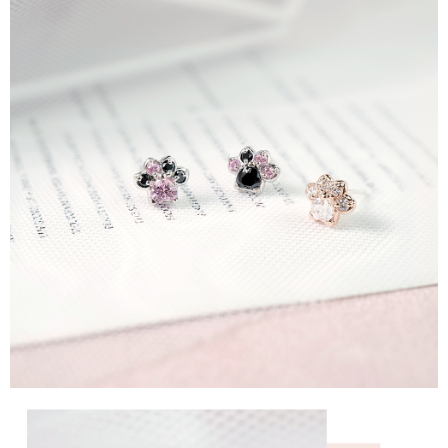
運送方式
【「AFTEE先享後付」結帳流程】
全家取貨付款
１．於結帳方式選擇「AFTEE先享後付」後，將跳轉至「AFTEE先享後付」
每筆NT$60，滿NT$1,500(含以上)免運費
結帳頁面，進行簡訊認證並確認金額後，即可完成結帳。
２．訂單成立數日內，您將收到繳費通知簡訊。
付款後全家取貨
３．收到繳費通知簡訊後14天內，點擊此簡訊中的連結，可透過四大超商／
ATM／網路銀行／等多元方式進行付款，方視為交易完成。
每筆NT$60，滿NT$1,500(含以上)免運費
※ 請注意：結帳手續完成當下不需立刻繳費，但若您需要取消訂單，請聯絡
購買商品的店家。未經商家同意取消之訂單仍視為有效，需透過AFTEE先享
7-11取貨付款
後付繳納相關費用。
每筆NT$60，滿NT$1,500(含以上)免運費
※ 交易是否成功請以「AFTEE先享後付 」之結帳頁面顯示為準，若有關於
是否繳費成功／繳費後需取消欲退款等相關疑問，請聯繫「AFTEE先享後付
客戶支援中心」
https://netprotections.freshdesk.com/support/home
付款後7-11取貨
每筆NT$60，滿NT$1,500(含以上)免運費
【注意事項】
１．透過由恩沛科技股份有限公司提供之「AFTEE先享後付」服務完成之交
宅配
易，需依本服務之必要範圍內提供個人資料，並將交易相關給付款項請求債
權轉讓予恩沛科技股份有限公司。
每筆NT$60，滿NT$1,500(含以上)免運費
２．關於個人資料處理事宜，請瀏覽以下網址：
https://aftee.tw/terms/#terms3
付款後門市自取
３．未成年的使用者請事先徵得法定代理人或監護人之同意方可使用
免運費
「AFTEE先享後付」，若未經同意申辦者引起之損失，本公司不負相關責
任。
貨到付款
４．使用「AFTEE先享後付」時，將依據個別帳號之用戶狀況，依本公司即