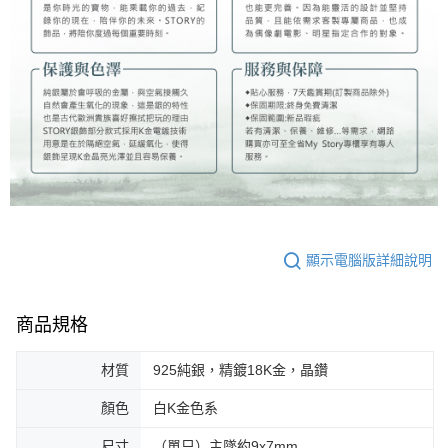
顯示電腦版詳細說明
商品規格
材質
925純銀，精鍍18K金，晶鑽
顏色
白K金色系
尺寸
（單只）主墜約9x7mm