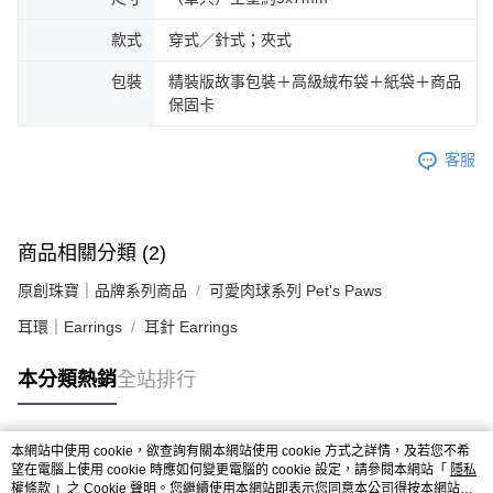
款式
穿式／針式；夾式
包裝
精裝版故事包裝＋高級絨布袋＋紙袋＋商品
保固卡
客服
商品相關分類 (2)
原創珠寶｜品牌系列商品
可愛肉球系列 Pet's Paws
耳環｜Earrings
耳針 Earrings
本分類熱銷
全站排行
本網站中使用 cookie，欲查詢有關本網站使用 cookie 方式之詳情，及若您不希
熱門標籤
望在電腦上使用 cookie 時應如何變更電腦的 cookie 設定，請參閱本網站「
隱私
權條款
」之 Cookie 聲明。您繼續使用本網站即表示您同意本公司得按本網站使