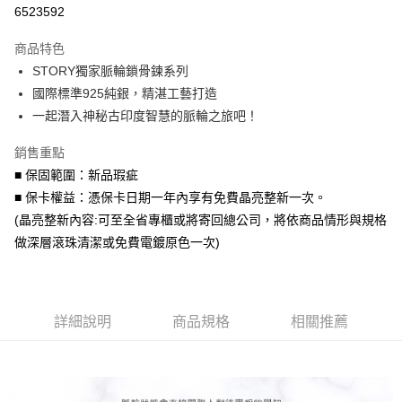
信用卡分期付款
6523592
3 期 0 利率 每期
NT$460
21家銀行
商品特色
6 期 0 利率 每期
NT$230
21家銀行
合作金庫商業銀行
第一商業銀行
STORY獨家脈輪鎖骨鍊系列
華南商業銀行
彰化商業銀行
合作金庫商業銀行
第一商業銀行
超商取貨付款
國際標準925純銀，精湛工藝打造
上海商業儲蓄銀行
台北富邦商業銀行
華南商業銀行
彰化商業銀行
國泰世華商業銀行
兆豐國際商業銀行
一起潛入神秘古印度智慧的脈輪之旅吧！
LINE Pay
上海商業儲蓄銀行
台北富邦商業銀行
臺灣中小企業銀行
台中商業銀行
國泰世華商業銀行
兆豐國際商業銀行
銷售重點
匯豐（台灣）商業銀行
華泰商業銀行
Apple Pay
臺灣中小企業銀行
台中商業銀行
聯邦商業銀行
遠東國際商業銀行
■ 保固範圍：新品瑕疵
匯豐（台灣）商業銀行
華泰商業銀行
街口支付
元大商業銀行
永豐商業銀行
■ 保卡權益：憑保卡日期一年內享有免費晶亮整新一次。
聯邦商業銀行
遠東國際商業銀行
玉山商業銀行
星展（台灣）商業銀行
元大商業銀行
永豐商業銀行
(晶亮整新內容:可至全省專櫃或將寄回總公司，將依商品情形與規格
悠遊付
台新國際商業銀行
中國信託商業銀行
玉山商業銀行
星展（台灣）商業銀行
做深層滾珠清潔或免費電鍍原色一次)
台灣樂天信用卡公司
台新國際商業銀行
中國信託商業銀行
Google Pay
台灣樂天信用卡公司
AFTEE先享後付
相關說明
詳細說明
商品規格
相關推薦
【關於「AFTEE先享後付」】
ATM付款
AFTEE先享後付是「在收到商品之後才付款」的支付方式。 讓您購物簡單
便利好安心！
貨到付款
１．簡單：不需註冊會員、不需綁卡、不需儲值。
２．便利：只要手機號碼，簡訊認證，即可結帳。