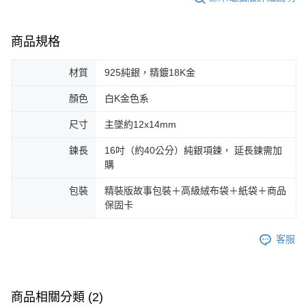
商品規格
材質
925純銀，精鍍18K金
顏色
白K金色系
尺寸
主墜約12x14mm
鍊長
16吋（約40公分）純銀項鍊， 延長鍊需加
購
包裝
精裝版故事包裝＋高級絨布袋＋紙袋＋商品
保固卡
客服
商品相關分類 (2)