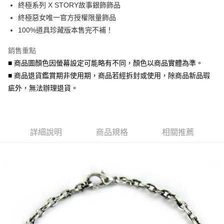
終極系列 X STORY故事銀飾飾品
華南商業銀行
彰化商業銀行
合作金庫商業銀行
第一商業銀行
超商取貨付款
終極惡女唯一官方授權限量飾品
上海商業儲蓄銀行
台北富邦商業銀行
華南商業銀行
彰化商業銀行
國泰世華商業銀行
兆豐國際商業銀行
100%道具珍藏版本售完不補！
LINE Pay
上海商業儲蓄銀行
台北富邦商業銀行
臺灣中小企業銀行
台中商業銀行
國泰世華商業銀行
兆豐國際商業銀行
銷售重點
匯豐（台灣）商業銀行
華泰商業銀行
Apple Pay
臺灣中小企業銀行
台中商業銀行
聯邦商業銀行
遠東國際商業銀行
■ 商品圖顏色因螢幕設定可能略有不同，顏色以商品實體為準。
匯豐（台灣）商業銀行
華泰商業銀行
街口支付
元大商業銀行
永豐商業銀行
■ 商品退貨鑑賞期非使用期，商品若經拆封或使用，除商品新品瑕
聯邦商業銀行
遠東國際商業銀行
玉山商業銀行
星展（台灣）商業銀行
元大商業銀行
永豐商業銀行
疵外，無法辦理退貨。
悠遊付
台新國際商業銀行
中國信託商業銀行
玉山商業銀行
星展（台灣）商業銀行
台灣樂天信用卡公司
台新國際商業銀行
中國信託商業銀行
Google Pay
台灣樂天信用卡公司
AFTEE先享後付
詳細說明
商品規格
相關推薦
相關說明
【關於「AFTEE先享後付」】
ATM付款
AFTEE先享後付是「在收到商品之後才付款」的支付方式。 讓您購物簡單
便利好安心！
貨到付款
１．簡單：不需註冊會員、不需綁卡、不需儲值。
２．便利：只要手機號碼，簡訊認證，即可結帳。
３．安心：先確認商品／服務後，再付款。
運送方式
【「AFTEE先享後付」結帳流程】
全家取貨付款
１．於結帳方式選擇「AFTEE先享後付」後，將跳轉至「AFTEE先享後付」