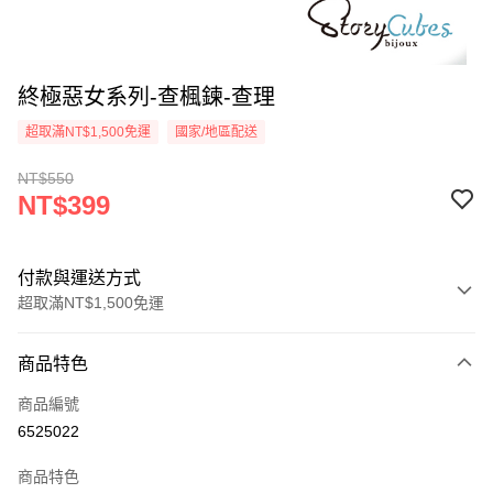
終極惡女系列-查楓鍊-查理
超取滿NT$1,500免運
國家/地區配送
NT$550
NT$399
付款與運送方式
超取滿NT$1,500免運
付款方式
商品特色
信用卡一次付款
商品編號
信用卡分期付款
6525022
3 期 0 利率 每期
NT$133
21家銀行
商品特色
6 期 0 利率 每期
NT$66
21家銀行
合作金庫商業銀行
第一商業銀行