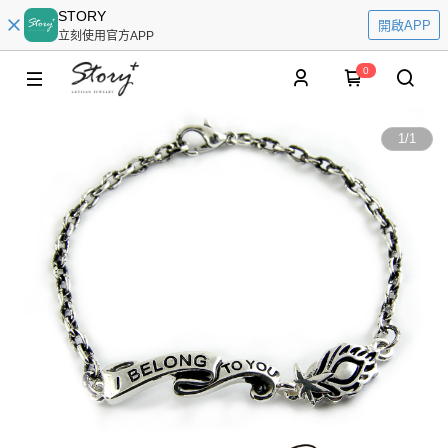
STORY
開啟APP
立刻使用官方APP
0
1
/
1