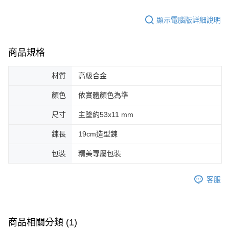
顯示電腦版詳細說明
商品規格
材質
高級合金
顏色
依實體顏色為準
尺寸
主墜約53x11 mm
鍊長
19cm造型鍊
包裝
精美專屬包裝
客服
商品相關分類 (1)