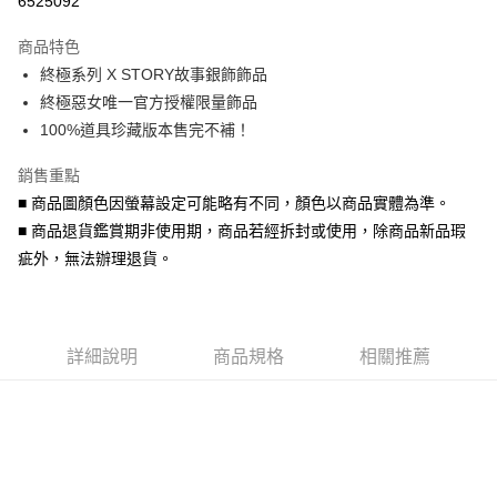
6525092
3 期 0 利率 每期
NT$166
21家銀行
商品特色
6 期 0 利率 每期
NT$83
21家銀行
合作金庫商業銀行
第一商業銀行
終極系列 X STORY故事銀飾飾品
華南商業銀行
彰化商業銀行
合作金庫商業銀行
第一商業銀行
超商取貨付款
終極惡女唯一官方授權限量飾品
上海商業儲蓄銀行
台北富邦商業銀行
華南商業銀行
彰化商業銀行
國泰世華商業銀行
兆豐國際商業銀行
100%道具珍藏版本售完不補！
LINE Pay
上海商業儲蓄銀行
台北富邦商業銀行
臺灣中小企業銀行
台中商業銀行
國泰世華商業銀行
兆豐國際商業銀行
銷售重點
匯豐（台灣）商業銀行
華泰商業銀行
Apple Pay
臺灣中小企業銀行
台中商業銀行
聯邦商業銀行
遠東國際商業銀行
■ 商品圖顏色因螢幕設定可能略有不同，顏色以商品實體為準。
匯豐（台灣）商業銀行
華泰商業銀行
街口支付
元大商業銀行
永豐商業銀行
■ 商品退貨鑑賞期非使用期，商品若經拆封或使用，除商品新品瑕
聯邦商業銀行
遠東國際商業銀行
玉山商業銀行
星展（台灣）商業銀行
元大商業銀行
永豐商業銀行
疵外，無法辦理退貨。
悠遊付
台新國際商業銀行
中國信託商業銀行
玉山商業銀行
星展（台灣）商業銀行
台灣樂天信用卡公司
台新國際商業銀行
中國信託商業銀行
Google Pay
台灣樂天信用卡公司
AFTEE先享後付
詳細說明
商品規格
相關推薦
相關說明
【關於「AFTEE先享後付」】
ATM付款
AFTEE先享後付是「在收到商品之後才付款」的支付方式。 讓您購物簡單
便利好安心！
貨到付款
１．簡單：不需註冊會員、不需綁卡、不需儲值。
２．便利：只要手機號碼，簡訊認證，即可結帳。
３．安心：先確認商品／服務後，再付款。