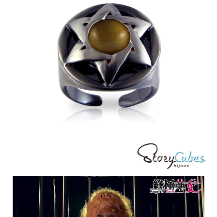
運送方式
【「AFTEE先享後付」結帳流程】
全家取貨付款
１．於結帳方式選擇「AFTEE先享後付」後，將跳轉至「AFTEE先享後付」
每筆NT$60，滿NT$1,500(含以上)免運費
結帳頁面，進行簡訊認證並確認金額後，即可完成結帳。
２．訂單成立數日內，您將收到繳費通知簡訊。
付款後全家取貨
３．收到繳費通知簡訊後14天內，點擊此簡訊中的連結，可透過四大超商／
ATM／網路銀行／等多元方式進行付款，方視為交易完成。
每筆NT$60，滿NT$1,500(含以上)免運費
※ 請注意：結帳手續完成當下不需立刻繳費，但若您需要取消訂單，請聯絡
購買商品的店家。未經商家同意取消之訂單仍視為有效，需透過AFTEE先享
7-11取貨付款
後付繳納相關費用。
每筆NT$60，滿NT$1,500(含以上)免運費
※ 交易是否成功請以「AFTEE先享後付 」之結帳頁面顯示為準，若有關於
是否繳費成功／繳費後需取消欲退款等相關疑問，請聯繫「AFTEE先享後付
客戶支援中心」
https://netprotections.freshdesk.com/support/home
付款後7-11取貨
每筆NT$60，滿NT$1,500(含以上)免運費
【注意事項】
１．透過由恩沛科技股份有限公司提供之「AFTEE先享後付」服務完成之交
宅配
易，需依本服務之必要範圍內提供個人資料，並將交易相關給付款項請求債
權轉讓予恩沛科技股份有限公司。
每筆NT$60，滿NT$1,500(含以上)免運費
２．關於個人資料處理事宜，請瀏覽以下網址：
https://aftee.tw/terms/#terms3
付款後門市自取
３．未成年的使用者請事先徵得法定代理人或監護人之同意方可使用
免運費
「AFTEE先享後付」，若未經同意申辦者引起之損失，本公司不負相關責
任。
貨到付款
４．使用「AFTEE先享後付」時，將依據個別帳號之用戶狀況，依本公司即