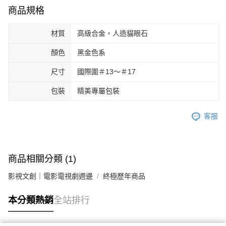
商品規格
材質
高級合金，人造貓眼石
顏色
黑金色系
尺寸
國際圍＃13～＃17
包裝
精美專屬包裝
客服
商品相關分類 (1)
影視文創｜電影電視劇週邊
終極歷年商品
本分類熱銷
全站排行