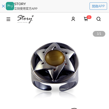
STORY
開啟APP
立刻使用官方APP
0
1
/
1