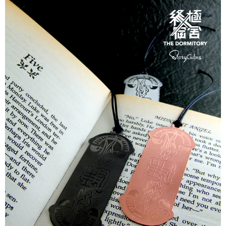
untuk menggunakan AFTEE.
Sila hubungi NP Taiwan Inc. di
cs_tw@netprotections.co.jp
jika anda
mempunyai sebarang kebimbangan mengenai pemprosesan dan
penggunaan pada data peribadi. Jika anda tidak bersetuju dengan data
peribadi yang disenaraikan seperti di atas akan dikumpul dan digunakan
oleh AFTEE, sila jangan gunakan perkhidmatan ini.