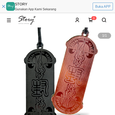
STORY
Buka APP
Gunakan App Kami Sekarang
0
1
/
1