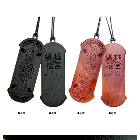
prapesanan atau produk yang mungkin mengambil masa yang lebih
NT$1,500 atau lebih
lama untuk dihantar). Oleh itu, anda dikehendaki membuat pembayaran
kepada AFTEE dalam tempoh sama ada anda menerima pesanan.
宅配
Kedua, Sekatan Pembayaran
NT$60/pesanan | Penghantaran percuma untuk pesanan
1. Jumlah yang diperakui untuk pengguna kali pertama boleh sehingga
NT$1,500 atau lebih
NT$10,000. Amaun diperakui sebenar yang diluluskan akan berdasarkan
keputusan pensijilan dan semakan oleh AFTEE.
付款後門市自取
2. Amaun perbelanjaan minimum mestilah lebih besar daripada NT$20.
3. Pada masa ini hanya tersedia untuk ahli Taiwan.
Penghantaran percuma
Ketiga, Syarat Perkhidmatan
貨到付款
Perkhidmatan AFTEE Beli Sekarang Bayar Kemudian disediakan oleh NP
NT$90/pesanan
Taiwan, Inc. dan AFTEE akan membuat bil kepada pengguna. AFTEE
akan menggunakan data peribadi yang dikumpul (termasuk nama
國家/地區配送
pembeli, no. telefon, nama penerima, no. telefon, alamat penerima) untuk
Kadar Penghantaran
penggunaan perkhidmatan. Sila rujuk kepada "Penyata Pengumpulan
Data Peribadi, Pemprosesan, Penggunaan"
(https://aftee.tw/privacypolicy/
) untuk maklumat lanjut.
Jumlah yang diperakui untuk pengguna kali pertama yang lulus
kelulusan boleh sehingga NT$10,000. Jika pengguna tidak membuat
pembayaran dalam tempoh tersebut, yuran pembayaran lewat sebanyak
20% setahun akan dikenakan. Pengguna bawah umur dikehendaki
mendapatkan kebenaran daripada ibu bapa atau penjaga yang sah