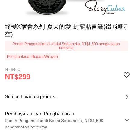
終極X宿舍系列-夏天的愛-封龍貼書籤(鐵+銅時
空)
Penuh Pengambilan di Kedai Serbaneka, NT$1,500 penghataran
percuma
Penghantaran Negara/Wilayah
NT$400
NT$299
Sila pilih variasi produk.
Pembayaran Dan Penghantaran
Penuh Pengambilan di Kedai Serbaneka, NT$1,500
penghataran percuma