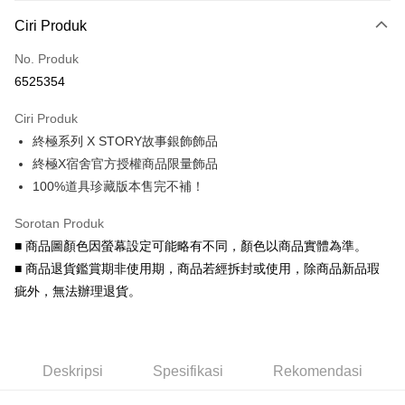
Kaedah Pembayaran
Ciri Produk
Kad Kredit (Bayaran Penuh)
No. Produk
Ansuran Kad Kredit
6525354
3 ansuran pada kadar faedah 0,
NT$99
setiap ansuran
Ciri Produk
21 Bank
6 ansuran pada kadar faedah 0,
NT$49
setiap
Taiwan Cooperative Bank
Bank Komersial Pertama
終極系列 X STORY故事銀飾飾品
Hua Nan Commercial
Chang Hwa Commercial
ansuran
21 Bank
Bank
Bank
終極X宿舍官方授權商品限量飾品
Taiwan Cooperative Bank
Bank Komersial Pertama
Pengambilan di Kedai Serbaneka
The Shanghai
Bank Komersial Taipei
100%道具珍藏版本售完不補！
Hua Nan Commercial Bank
Chang Hwa Commercial Bank
Commercial & Savings
Fubon
LINE Pay
The Shanghai Commercial &
Bank Komersial Taipei Fubon
Bank
Sorotan Produk
Savings Bank
Bank Cathay United
Mega International
Apple Pay
■ 商品圖顏色因螢幕設定可能略有不同，顏色以商品實體為準。
Bank Cathay United
Mega International Commercial
Commercial Bank
■ 商品退貨鑑賞期非使用期，商品若經拆封或使用，除商品新品瑕
Bank
Taiwan Business Bank
Taichung Commercial
JKOPAY
Taiwan Business Bank
Taichung Commercial Bank
疵外，無法辦理退貨。
Bank
HSBC Bank (Taiwan) Limited
Hwatai Bank
Easy Wallet
HSBC Bank (Taiwan)
Hwatai Bank
Union Bank of Taiwan
Far Eastern International Bank
Limited
Yuanta Commercial Bank
Bank SinoPac
Google Pay
Union Bank of Taiwan
Far Eastern International
Bank Komersial E.SUN
DBS Bank
Deskripsi
Spesifikasi
Rekomendasi
Bank
AFTEE
Bank Antarabangsa Taishin
Bank CTBC
Yuanta Commercial Bank
Bank SinoPac
Deskripsi
Syarikat Kad Kredit Rakuten