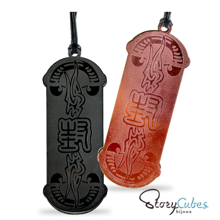
Bank Komersial E.SUN
DBS Bank
Taiwan
Pertama, Mengenai Perkhidmatan AFTEE Beli Sekarang Bayar Kemudian
Bank Antarabangsa
Bank CTBC
Pemindahan ATM
1. Dengan memilih AFTEE sebagai kaedah pembayaran, mesej
Taishin
pengesahan AFTEE akan muncul.
Syarikat Kad Kredit
Tunai semasa Penghantaran
2. Anda boleh meneruskan pembayaran selepas pengesahan SMS.
Rakuten Taiwan
3. Tiada bayaran diperlukan apabila pesanan disahkan. Produk akan
dihantar ke alamat yang ditetapkan.
Pilihan Penghantaran
4. Setelah pesanan disahkan, anda akan menerima SMS pembayaran
manakala ahli aplikasi akan menerima pemberitahuan tolak aplikasi
全家取貨付款
AFTEE.
NT$60/pesanan | Penghantaran percuma untuk pesanan
5. Tiada bayaran diperlukan apabila anda menerima produk. Sila buat
pembayaran di empat kedai serbaneka utama, ATM atau perbankan
NT$1,500 atau lebih
dalam talian dengan SMS pembayaran atau pemberitahuan tolak aplikasi
AFTEE.
付款後全家取貨
NT$60/pesanan | Penghantaran percuma untuk pesanan
Sila ambil perhatian bahawa tempoh pembayaran adalah 14 hari. Walau
NT$1,500 atau lebih
bagaimanapun, bagi mereka yang telah memuat turun Aplikasi AFTEE
dan mendaftar sebagai ahli AFTEE boleh menikmati tempoh pembayaran
sehingga 45 hari.
7-11取貨付款
NT$60/pesanan | Penghantaran percuma untuk pesanan
Tempoh pembayaran dikira dari masa kedai meminta pembayaran anda,
NT$1,500 atau lebih
ditambah dengan bilangan hari yang boleh dilanjutkan oleh AFTEE. Anda
boleh melanjutkan tempoh pembayaran anda sebelum anda menerima
付款後7-11取貨
pesanan. Walau bagaimanapun, tiada jaminan bahawa anda boleh
menerima pesanan anda semasa tempoh pembayaran (cth.: produk
NT$60/pesanan | Penghantaran percuma untuk pesanan