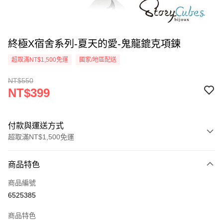
終極X宿舍系列-夏天的愛-鬼龍鎞克項鍊
超取滿NT$1,500免運
國家/地區配送
NT$550
NT$399
付款與運送方式
超取滿NT$1,500免運
付款方式
商品特色
信用卡一次付款
商品編號
信用卡分期付款
6525385
3 期 0 利率 每期
NT$133
21家銀行
商品特色
6 期 0 利率 每期
NT$66
21家銀行
合作金庫商業銀行
第一商業銀行