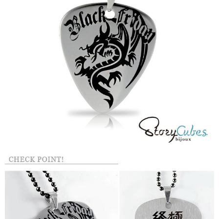
每筆NT$60，滿NT$1,500(含以上)免運費
結帳頁面，進行簡訊認證並確認金額後，即可完成結帳。
２．訂單成立數日內，您將收到繳費通知簡訊。
付款後全家取貨
３．收到繳費通知簡訊後14天內，點擊此簡訊中的連結，可透過四大超商／
ATM／網路銀行／等多元方式進行付款，方視為交易完成。
每筆NT$60，滿NT$1,500(含以上)免運費
※ 請注意：結帳手續完成當下不需立刻繳費，但若您需要取消訂單，請聯絡
購買商品的店家。未經商家同意取消之訂單仍視為有效，需透過AFTEE先享
7-11取貨付款
後付繳納相關費用。
每筆NT$60，滿NT$1,500(含以上)免運費
※ 交易是否成功請以「AFTEE先享後付 」之結帳頁面顯示為準，若有關於
是否繳費成功／繳費後需取消欲退款等相關疑問，請聯繫「AFTEE先享後付
客戶支援中心」
https://netprotections.freshdesk.com/support/home
付款後7-11取貨
每筆NT$60，滿NT$1,500(含以上)免運費
【注意事項】
１．透過由恩沛科技股份有限公司提供之「AFTEE先享後付」服務完成之交
宅配
易，需依本服務之必要範圍內提供個人資料，並將交易相關給付款項請求債
權轉讓予恩沛科技股份有限公司。
每筆NT$60，滿NT$1,500(含以上)免運費
２．關於個人資料處理事宜，請瀏覽以下網址：
https://aftee.tw/terms/#terms3
付款後門市自取
３．未成年的使用者請事先徵得法定代理人或監護人之同意方可使用
免運費
「AFTEE先享後付」，若未經同意申辦者引起之損失，本公司不負相關責
任。
貨到付款
４．使用「AFTEE先享後付」時，將依據個別帳號之用戶狀況，依本公司即
時審查核予不同之上限額度；若仍有額度不足之情形，本公司將視審查結果
每筆NT$90
請求用戶進行身份認證。
５．嚴禁一人註冊多個帳號或使用他人資訊註冊。若發現惡意使用之情形，
國家/地區配送
查看運費
恩沛科技股份有限公司將有權停止該用戶之使用額度並採取法律行動。