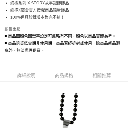
終極系列 X STORY故事銀飾飾品
華南商業銀行
彰化商業銀行
合作金庫商業銀行
第一商業銀行
超商取貨付款
終極X宿舍官方授權商品限量飾品
上海商業儲蓄銀行
台北富邦商業銀行
華南商業銀行
彰化商業銀行
國泰世華商業銀行
兆豐國際商業銀行
100%道具珍藏版本售完不補！
LINE Pay
上海商業儲蓄銀行
台北富邦商業銀行
臺灣中小企業銀行
台中商業銀行
國泰世華商業銀行
兆豐國際商業銀行
銷售重點
匯豐（台灣）商業銀行
華泰商業銀行
Apple Pay
臺灣中小企業銀行
台中商業銀行
聯邦商業銀行
遠東國際商業銀行
■ 商品圖顏色因螢幕設定可能略有不同，顏色以商品實體為準。
匯豐（台灣）商業銀行
華泰商業銀行
街口支付
元大商業銀行
永豐商業銀行
■ 商品退貨鑑賞期非使用期，商品若經拆封或使用，除商品新品瑕
聯邦商業銀行
遠東國際商業銀行
玉山商業銀行
星展（台灣）商業銀行
元大商業銀行
永豐商業銀行
疵外，無法辦理退貨。
悠遊付
台新國際商業銀行
中國信託商業銀行
玉山商業銀行
星展（台灣）商業銀行
台灣樂天信用卡公司
台新國際商業銀行
中國信託商業銀行
Google Pay
台灣樂天信用卡公司
AFTEE先享後付
詳細說明
商品規格
相關推薦
相關說明
【關於「AFTEE先享後付」】
ATM付款
AFTEE先享後付是「在收到商品之後才付款」的支付方式。 讓您購物簡單
便利好安心！
貨到付款
１．簡單：不需註冊會員、不需綁卡、不需儲值。
２．便利：只要手機號碼，簡訊認證，即可結帳。
３．安心：先確認商品／服務後，再付款。
運送方式
【「AFTEE先享後付」結帳流程】
全家取貨付款
１．於結帳方式選擇「AFTEE先享後付」後，將跳轉至「AFTEE先享後付」