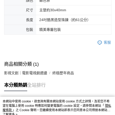
顏色
銀色系
尺寸
主墜約30x40mm
長度
24吋酷黑造型珠鍊（約61公分）
包裝
精美專屬包裝
客服
商品相關分類 (1)
影視文創｜電影電視劇週邊
終極歷年商品
本分類熱銷
全站排行
本網站中使用 cookie，欲查詢有關本網站使用 cookie 方式之詳情，及若您不希
熱門標籤
望在電腦上使用 cookie 時應如何變更電腦的 cookie 設定，請參閱本網站「
隱私
權條款
」之 Cookie 聲明。您繼續使用本網站即表示您同意本公司得按本網站使
用條款之 Cookie 聲明使用 cookie。
了解更多 >