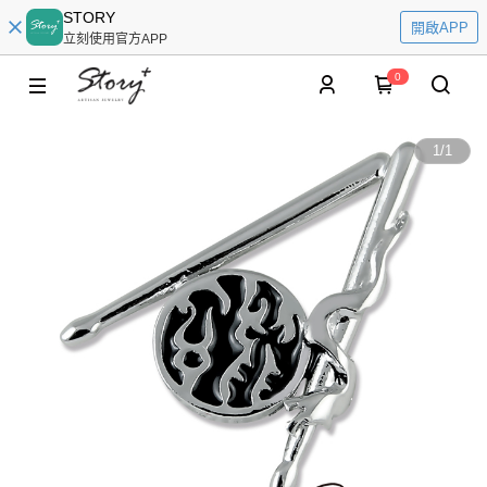
STORY
開啟APP
立刻使用官方APP
0
1
/
1