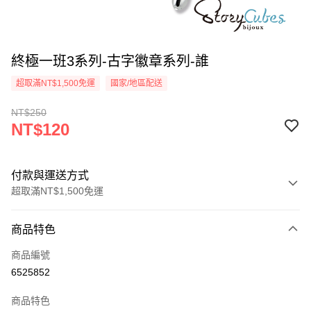
終極一班3系列-古字徽章系列-誰
超取滿NT$1,500免運
國家/地區配送
NT$250
NT$120
付款與運送方式
超取滿NT$1,500免運
付款方式
商品特色
信用卡一次付款
商品編號
信用卡分期付款
6525852
3 期 0 利率 每期
NT$40
21家銀行
商品特色
6 期 0 利率 每期
NT$20
21家銀行
合作金庫商業銀行
第一商業銀行