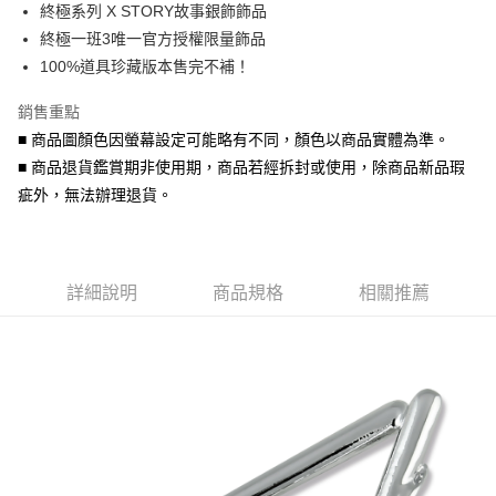
終極系列 X STORY故事銀飾飾品
華南商業銀行
彰化商業銀行
合作金庫商業銀行
第一商業銀行
超商取貨付款
終極一班3唯一官方授權限量飾品
上海商業儲蓄銀行
台北富邦商業銀行
華南商業銀行
彰化商業銀行
國泰世華商業銀行
兆豐國際商業銀行
100%道具珍藏版本售完不補！
LINE Pay
上海商業儲蓄銀行
台北富邦商業銀行
臺灣中小企業銀行
台中商業銀行
國泰世華商業銀行
兆豐國際商業銀行
銷售重點
匯豐（台灣）商業銀行
華泰商業銀行
Apple Pay
臺灣中小企業銀行
台中商業銀行
聯邦商業銀行
遠東國際商業銀行
■ 商品圖顏色因螢幕設定可能略有不同，顏色以商品實體為準。
匯豐（台灣）商業銀行
華泰商業銀行
街口支付
元大商業銀行
永豐商業銀行
■ 商品退貨鑑賞期非使用期，商品若經拆封或使用，除商品新品瑕
聯邦商業銀行
遠東國際商業銀行
玉山商業銀行
星展（台灣）商業銀行
元大商業銀行
永豐商業銀行
疵外，無法辦理退貨。
悠遊付
台新國際商業銀行
中國信託商業銀行
玉山商業銀行
星展（台灣）商業銀行
台灣樂天信用卡公司
台新國際商業銀行
中國信託商業銀行
Google Pay
台灣樂天信用卡公司
AFTEE先享後付
詳細說明
商品規格
相關推薦
相關說明
【關於「AFTEE先享後付」】
ATM付款
AFTEE先享後付是「在收到商品之後才付款」的支付方式。 讓您購物簡單
便利好安心！
貨到付款
１．簡單：不需註冊會員、不需綁卡、不需儲值。
２．便利：只要手機號碼，簡訊認證，即可結帳。
３．安心：先確認商品／服務後，再付款。
運送方式
【「AFTEE先享後付」結帳流程】
全家取貨付款
１．於結帳方式選擇「AFTEE先享後付」後，將跳轉至「AFTEE先享後付」