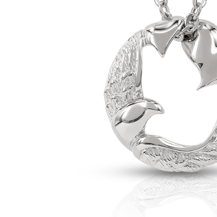
NT$1,500 
1. Jumlah 
NT$10,000.
付款後門
berdasarka
2. Amaun p
Penghanta
3. Pada ma
貨到付款
Ketiga, Sy
Perkhidma
NT$90/pe
NP Taiwan
akan meng
國家/地區
pembeli, n
untuk peng
Pengumpul
(https://aft
Jumlah yan
kelulusan 
pembayara
20% setah
mendapatk
untuk men
Sila hubun
mempunyai
penggunaan