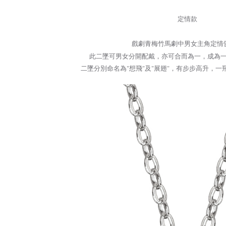
Pilihan 
4. Setela
manakala a
定情款
全家取貨
AFTEE.
NT$60/pes
5. Tiada b
戲劇青梅竹馬劇中男女主角定情
pembayara
NT$1,500 
dalam tal
此二墜可男女分開配戴，亦可合而為一，成為
aplikasi A
付款後全
二墜分別命名為"想飛"及"展翅"，有步步高升，
NT$60/pes
Sila ambil
bagaimanap
NT$1,500 
dan mendaf
pembayara
7-11取貨
NT$60/pes
Tempoh pe
ditambah d
NT$1,500 
Anda bole
menerima 
付款後7-1
boleh men
NT$60/pes
produk pr
NT$1,500 
lebih lama
pembayara
pesanan.
宅配
NT$60/pes
Kedua, Se