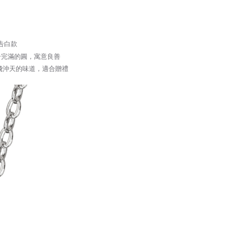
Penghantaran
h pesanan disahkan, anda akan menerima SMS pembayaran
hli aplikasi akan menerima pemberitahuan tolak aplikasi
付款
anan | Penghantaran percuma untuk pesanan
ayaran diperlukan apabila anda menerima produk. Sila buat
告白款
n di empat kedai serbaneka utama, ATM atau perbankan
atau lebih
ian dengan SMS pembayaran atau pemberitahuan tolak
一完滿的圓，寓意良善
FTEE.
家取貨
一飛沖天的味道，適合贈禮
anan | Penghantaran percuma untuk pesanan
 perhatian bahawa tempoh pembayaran adalah 14 hari. Walau
un, bagi mereka yang telah memuat turun Aplikasi AFTEE
atau lebih
tar sebagai ahli AFTEE boleh menikmati tempoh
n sehingga 45 hari.
付款
anan | Penghantaran percuma untuk pesanan
mbayaran dikira dari masa kedai meminta pembayaran anda,
engan bilangan hari yang boleh dilanjutkan oleh AFTEE.
atau lebih
h melanjutkan tempoh pembayaran anda sebelum anda
pesanan. Walau bagaimanapun, tiada jaminan bahawa anda
1取貨
erima pesanan anda semasa tempoh pembayaran (cth.:
anan | Penghantaran percuma untuk pesanan
apesanan atau produk yang mungkin mengambil masa yang
atau lebih
 untuk dihantar). Oleh itu, anda dikehendaki membuat
n kepada AFTEE dalam tempoh sama ada anda menerima
anan | Penghantaran percuma untuk pesanan
katan Pembayaran