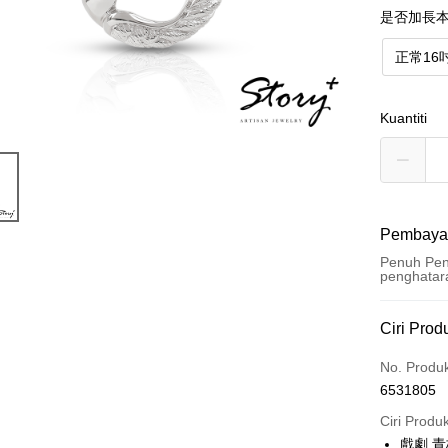
是否加長本
正常16
Kuantiti
Pembaya
Penuh Pen
penghatar
Kaedah 
Ciri Prod
Kad Kredi
No. Produ
6531805
Ansuran K
Ciri Produ
3 ansu
戲劇 