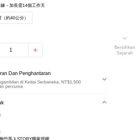
鍊－加長需14個工作天
吋（約40公分）
Bersihkan
Sejarah
ran Dan Penghantaran
gambilan di Kedai Serbaneka, NT$1,500
an percuma
Pembayaran
uk
t (Bayaran Penuh)
k
ad Kredit
k
ran pada kadar faedah 0,
NT$893
setiap ansuran
青梅竹馬ＸSTORY獨家授權