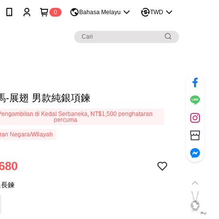
0
Bahasa Melayu
TWD
馬-展翅 男款純銀項鍊
engambilan di Kedai Serbaneka, NT$1,500 penghataran
percuma
ran Negara/Wilayah
680
延長鍊