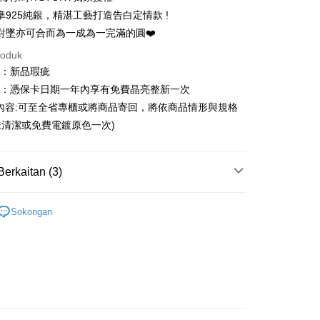
21 Bank
ran pada kadar faedah 0,
NT$446
setiap
an Cooperative Bank
Bank Komersial Pertama
準925純銀，精湛工藝打造告白定情款 !
Nan Commercial
Chang Hwa Commercial
n
21 Bank
對墜亦可合而為一成為一完滿的圓❤️
k
Bank
Cooperative Bank
Bank Komersial Pertama
an di Kedai Serbaneka
roduk
Shanghai
Bank Komersial Taipei
n Commercial Bank
Chang Hwa Commercial Bank
ercial & Savings
Fubon
圍：新品瑕疵
anghai Commercial &
Bank Komersial Taipei Fubon
k
益：憑保卡日期一年內享有免費晶亮整新一次
s Bank
 Cathay United
Mega International
內容:可至全省專櫃或將商品寄回，將依商品情形與規格
thay United
Mega International Commercial
Commercial Bank
Bank
清潔或免費電鍍原色一次)
an Business Bank
Taichung Commercial
Business Bank
Taichung Commercial Bank
Bank
nk (Taiwan) Limited
Hwatai Bank
t
 Bank (Taiwan)
Hwatai Bank
ank of Taiwan
Far Eastern International Bank
Berkaitan (3)
ted
 Commercial Bank
Bank SinoPac
y
n Bank of Taiwan
Far Eastern International
omersial E.SUN
DBS Bank
｜電影電視劇週邊
戲劇歷年商品
Bank
Sokongan
tarabangsa Taishin
Bank CTBC
ta Commercial Bank
Bank SinoPac
laces
你 的項鍊
t Kad Kredit Rakuten
 Komersial E.SUN
DBS Bank
Mengenai Perkhidmatan AFTEE Beli Sekarang Bayar
ple
 Antarabangsa
Bank CTBC
an ATM
hin
 memilih AFTEE sebagai kaedah pembayaran, mesej
asa Penghantaran
kat Kad Kredit
n AFTEE akan muncul.
oleh meneruskan pembayaran selepas pengesahan SMS.
ten Taiwan
ayaran diperlukan apabila pesanan disahkan. Produk akan
e alamat yang ditetapkan.