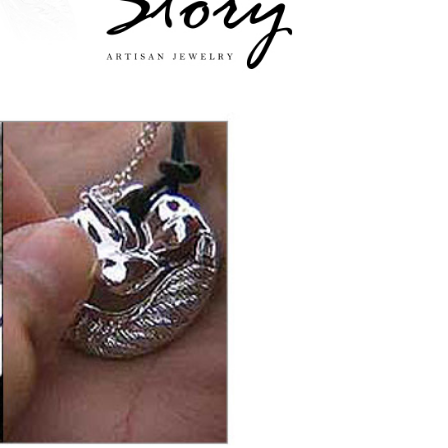
ang disenaraikan seperti di atas akan dikumpul dan
oleh AFTEE, sila jangan gunakan perkhidmatan ini.