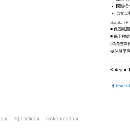
6 ansu
Taiw
國際標
Hua 
ansura
男女二
Ban
Taiwan 
Pengambil
Sorotan P
The 
Hua Na
Comm
■ 保固範
LINE Pay
The Sh
Ban
■ 保卡權
Saving
Bank
Apple Pay
(晶亮整新
Bank Ca
做深層滾珠
Taiw
JKOPAY
Taiwan 
HSBC Ba
Easy Walle
HSBC
Union B
Kategori 
Limi
Yuanta
Google Pa
Unio
Bank K
影視文創
AFTEE
Kongsi
Bank An
Yuan
項鍊｜Neck
Deskripsi
Syarika
Bank
Pertama, 
Taiwan
成對｜Cou
Bank
Pemindah
Kemudian
Tais
1. Dengan
Tunai sem
Syari
pengesaha
ipsi
Spesifikasi
Rekomendasi
2. Anda b
Raku
3. Tiada b
dihantar k