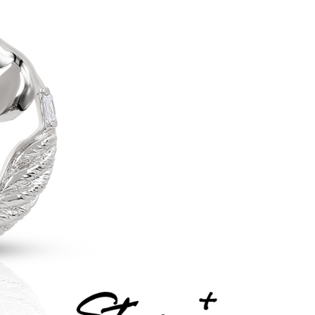
atau lebih
yang diperakui untuk pengguna kali pertama boleh sehingga
 Amaun diperakui sebenar yang diluluskan akan
市自取
n keputusan pensijilan dan semakan oleh AFTEE.
erbelanjaan minimum mestilah lebih besar daripada NT$20.
ran percuma
sa ini hanya tersedia untuk ahli Taiwan.
arat Perkhidmatan
tan AFTEE Beli Sekarang Bayar Kemudian disediakan oleh
sanan
, Inc. dan AFTEE akan membuat bil kepada pengguna. AFTEE
gunakan data peribadi yang dikumpul (termasuk nama
配送
Kadar Penghantaran
o. telefon, nama penerima, no. telefon, alamat penerima)
gunaan perkhidmatan. Sila rujuk kepada "Penyata
an Data Peribadi, Pemprosesan, Penggunaan"
ee.tw/privacypolicy/
) untuk maklumat lanjut.
g diperakui untuk pengguna kali pertama yang lulus
boleh sehingga NT$10,000. Jika pengguna tidak membuat
n dalam tempoh tersebut, yuran pembayaran lewat sebanyak
un akan dikenakan. Pengguna bawah umur dikehendaki
an kebenaran daripada ibu bapa atau penjaga yang sah
ggunakan AFTEE.
gi NP Taiwan Inc. di
cs_tw@netprotections.co.jp
jika anda
 sebarang kebimbangan mengenai pemprosesan dan
 pada data peribadi. Jika anda tidak bersetuju dengan data