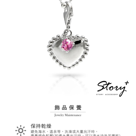
每筆NT$60，滿NT$1,500(含以上)免運費
結帳頁面，進行簡訊認證並確認金額後，即可完成結帳。
２．訂單成立數日內，您將收到繳費通知簡訊。
付款後全家取貨
３．收到繳費通知簡訊後14天內，點擊此簡訊中的連結，可透過四大超商／
ATM／網路銀行／等多元方式進行付款，方視為交易完成。
每筆NT$60，滿NT$1,500(含以上)免運費
※ 請注意：結帳手續完成當下不需立刻繳費，但若您需要取消訂單，請聯絡
購買商品的店家。未經商家同意取消之訂單仍視為有效，需透過AFTEE先享
7-11取貨付款
後付繳納相關費用。
每筆NT$60，滿NT$1,500(含以上)免運費
※ 交易是否成功請以「AFTEE先享後付 」之結帳頁面顯示為準，若有關於
是否繳費成功／繳費後需取消欲退款等相關疑問，請聯繫「AFTEE先享後付
客戶支援中心」
https://netprotections.freshdesk.com/support/home
付款後7-11取貨
每筆NT$60，滿NT$1,500(含以上)免運費
【注意事項】
１．透過由恩沛科技股份有限公司提供之「AFTEE先享後付」服務完成之交
宅配
易，需依本服務之必要範圍內提供個人資料，並將交易相關給付款項請求債
權轉讓予恩沛科技股份有限公司。
每筆NT$60，滿NT$1,500(含以上)免運費
２．關於個人資料處理事宜，請瀏覽以下網址：
https://aftee.tw/terms/#terms3
付款後門市自取
３．未成年的使用者請事先徵得法定代理人或監護人之同意方可使用
免運費
「AFTEE先享後付」，若未經同意申辦者引起之損失，本公司不負相關責
任。
貨到付款
４．使用「AFTEE先享後付」時，將依據個別帳號之用戶狀況，依本公司即
時審查核予不同之上限額度；若仍有額度不足之情形，本公司將視審查結果
每筆NT$90
請求用戶進行身份認證。
５．嚴禁一人註冊多個帳號或使用他人資訊註冊。若發現惡意使用之情形，
國家/地區配送
查看運費
恩沛科技股份有限公司將有權停止該用戶之使用額度並採取法律行動。