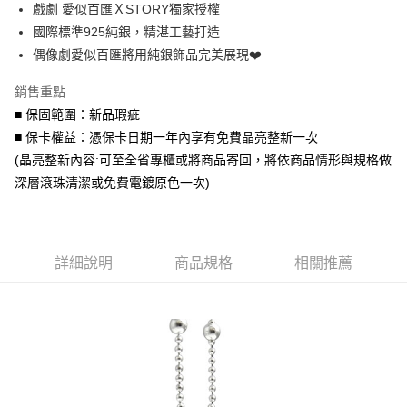
戲劇 愛似百匯ＸSTORY獨家授權
華南商業銀行
彰化商業銀行
合作金庫商業銀行
第一商業銀行
超商取貨付款
國際標準925純銀，精湛工藝打造
上海商業儲蓄銀行
台北富邦商業銀行
華南商業銀行
彰化商業銀行
國泰世華商業銀行
兆豐國際商業銀行
偶像劇愛似百匯將用純銀飾品完美展現❤️
LINE Pay
上海商業儲蓄銀行
台北富邦商業銀行
臺灣中小企業銀行
台中商業銀行
國泰世華商業銀行
兆豐國際商業銀行
銷售重點
匯豐（台灣）商業銀行
華泰商業銀行
Apple Pay
臺灣中小企業銀行
台中商業銀行
聯邦商業銀行
遠東國際商業銀行
■ 保固範圍：新品瑕疵
匯豐（台灣）商業銀行
華泰商業銀行
街口支付
元大商業銀行
永豐商業銀行
■ 保卡權益：憑保卡日期一年內享有免費晶亮整新一次
聯邦商業銀行
遠東國際商業銀行
玉山商業銀行
星展（台灣）商業銀行
元大商業銀行
永豐商業銀行
(晶亮整新內容:可至全省專櫃或將商品寄回，將依商品情形與規格做
悠遊付
台新國際商業銀行
中國信託商業銀行
玉山商業銀行
星展（台灣）商業銀行
深層滾珠清潔或免費電鍍原色一次)
台灣樂天信用卡公司
台新國際商業銀行
中國信託商業銀行
Google Pay
台灣樂天信用卡公司
AFTEE先享後付
相關說明
詳細說明
商品規格
相關推薦
【關於「AFTEE先享後付」】
ATM付款
AFTEE先享後付是「在收到商品之後才付款」的支付方式。 讓您購物簡單
便利好安心！
貨到付款
１．簡單：不需註冊會員、不需綁卡、不需儲值。
２．便利：只要手機號碼，簡訊認證，即可結帳。
３．安心：先確認商品／服務後，再付款。
運送方式
【「AFTEE先享後付」結帳流程】
全家取貨付款
１．於結帳方式選擇「AFTEE先享後付」後，將跳轉至「AFTEE先享後付」