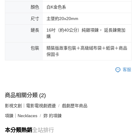
顏色
白K金色系
尺寸
主墜約20x20mm
鏈長
16吋（約40公分）純銀項鍊， 延長鍊需加
購
包裝
精裝版故事包裝＋高級絨布袋＋紙袋＋商品
保固卡
客服
商品相關分類 (2)
影視文創｜電影電視劇週邊
戲劇歷年商品
項鍊｜Necklaces
妳 的項鍊
本分類熱銷
全站排行