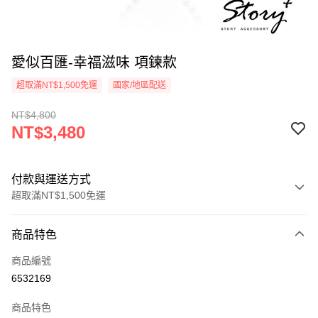
愛似百匯-幸福滋味 項鍊款
超取滿NT$1,500免運
國家/地區配送
NT$4,800
NT$3,480
付款與運送方式
超取滿NT$1,500免運
付款方式
商品特色
信用卡一次付款
商品編號
信用卡分期付款
6532169
3 期 0 利率 每期
NT$1,160
21家銀行
商品特色
6 期 0 利率 每期
NT$580
21家銀行
合作金庫商業銀行
第一商業銀行