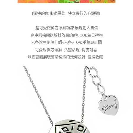
每筆NT$60，滿NT$1,500(含以上)免運費
結帳頁面，進行簡訊認證並確認金額後，即可完成結帳。
２．訂單成立數日內，您將收到繳費通知簡訊。
[獨特的你 永遠最美 - 特立獨行的方頭獅]
付款後全家取貨
３．收到繳費通知簡訊後14天內，點擊此簡訊中的連結，可透過四大超商／
ATM／網路銀行／等多元方式進行付款，方視為交易完成。
每筆NT$60，滿NT$1,500(含以上)免運費
※ 請注意：結帳手續完成當下不需立刻繳費，但若您需要取消訂單，請聯絡
超可愛微笑方頭獅項鍊 展現動人自信
購買商品的店家。未經商家同意取消之訂單仍視為有效，需透過AFTEE先享
7-11取貨付款
劇中陳柏霖送給林依晨的超COOL生日禮物
後付繳納相關費用。
每筆NT$60，滿NT$1,500(含以上)免運費
※ 交易是否成功請以「AFTEE先享後付 」之結帳頁面顯示為準，若有關於
米各說原創設計師<米各> Q版手稿設計圖
是否繳費成功／繳費後需取消欲退款等相關疑問，請聯繫「AFTEE先享後付
可愛線條方頭獅 活靈活現 俏皮討喜
客戶支援中心」
https://netprotections.freshdesk.com/support/home
付款後7-11取貨
以圓弧面展現簡潔精緻的幾何設計 值得收藏
每筆NT$60，滿NT$1,500(含以上)免運費
【注意事項】
１．透過由恩沛科技股份有限公司提供之「AFTEE先享後付」服務完成之交
宅配
易，需依本服務之必要範圍內提供個人資料，並將交易相關給付款項請求債
權轉讓予恩沛科技股份有限公司。
每筆NT$60，滿NT$1,500(含以上)免運費
２．關於個人資料處理事宜，請瀏覽以下網址：
https://aftee.tw/terms/#terms3
付款後門市自取
３．未成年的使用者請事先徵得法定代理人或監護人之同意方可使用
免運費
「AFTEE先享後付」，若未經同意申辦者引起之損失，本公司不負相關責
任。
貨到付款
４．使用「AFTEE先享後付」時，將依據個別帳號之用戶狀況，依本公司即
時審查核予不同之上限額度；若仍有額度不足之情形，本公司將視審查結果
每筆NT$90
請求用戶進行身份認證。
５．嚴禁一人註冊多個帳號或使用他人資訊註冊。若發現惡意使用之情形，
國家/地區配送
查看運費
恩沛科技股份有限公司將有權停止該用戶之使用額度並採取法律行動。