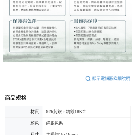
顯示電腦版詳細說明
商品規格
材質
925純銀，精鍍18K金
顏色
純銀色系
尺寸
主墜約15x15mm