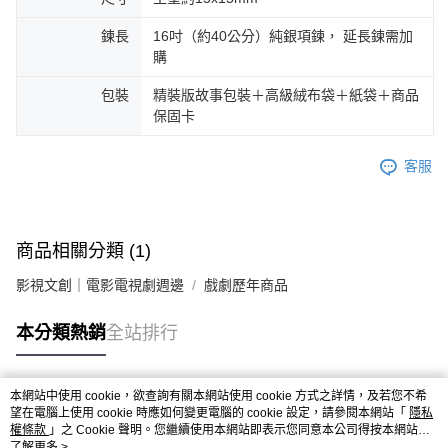
鍊長
16吋（約40公分）純銀項鍊， 延長鍊需加
購
包裝
精裝版故事包裝＋高級絨布袋＋紙袋＋商品
保固卡
客服
商品相關分類 (1)
影視文創｜電影電視劇週邊
戲劇歷年商品
本分類熱銷
全站排行
本網站中使用 cookie，欲查詢有關本網站使用 cookie 方式之詳情，及若您不希
熱門標籤
望在電腦上使用 cookie 時應如何變更電腦的 cookie 設定，請參閱本網站「
隱私
權條款
」之 Cookie 聲明。您繼續使用本網站即表示您同意本公司得按本網站使
用條款之 Cookie 聲明使用 cookie。
了解更多 >