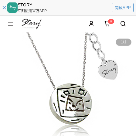
STORY
開啟APP
立刻使用官方APP
0
1
/
1