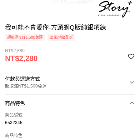
我可能不會愛你-方頭獅Q版純銀項鍊
超取滿NT$1,500免運
國家/地區配送
NT$2,680
NT$2,280
付款與運送方式
超取滿NT$1,500免運
付款方式
商品特色
信用卡一次付款
商品編號
信用卡分期付款
6532345
3 期 0 利率 每期
NT$760
21家銀行
商品特色
6 期 0 利率 每期
NT$380
21家銀行
合作金庫商業銀行
第一商業銀行