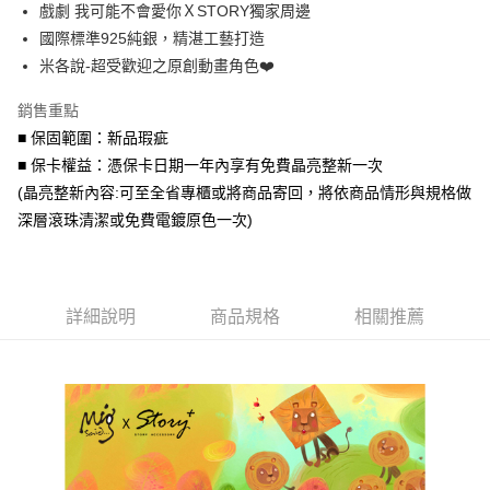
戲劇 我可能不會愛你ＸSTORY獨家周邊
華南商業銀行
彰化商業銀行
合作金庫商業銀行
第一商業銀行
超商取貨付款
國際標準925純銀，精湛工藝打造
上海商業儲蓄銀行
台北富邦商業銀行
華南商業銀行
彰化商業銀行
國泰世華商業銀行
兆豐國際商業銀行
米各說-超受歡迎之原創動畫角色❤️
LINE Pay
上海商業儲蓄銀行
台北富邦商業銀行
臺灣中小企業銀行
台中商業銀行
國泰世華商業銀行
兆豐國際商業銀行
銷售重點
匯豐（台灣）商業銀行
華泰商業銀行
Apple Pay
臺灣中小企業銀行
台中商業銀行
聯邦商業銀行
遠東國際商業銀行
■ 保固範圍：新品瑕疵
匯豐（台灣）商業銀行
華泰商業銀行
街口支付
元大商業銀行
永豐商業銀行
■ 保卡權益：憑保卡日期一年內享有免費晶亮整新一次
聯邦商業銀行
遠東國際商業銀行
玉山商業銀行
星展（台灣）商業銀行
元大商業銀行
永豐商業銀行
(晶亮整新內容:可至全省專櫃或將商品寄回，將依商品情形與規格做
悠遊付
台新國際商業銀行
中國信託商業銀行
玉山商業銀行
星展（台灣）商業銀行
深層滾珠清潔或免費電鍍原色一次)
台灣樂天信用卡公司
台新國際商業銀行
中國信託商業銀行
Google Pay
台灣樂天信用卡公司
AFTEE先享後付
相關說明
詳細說明
商品規格
相關推薦
【關於「AFTEE先享後付」】
ATM付款
AFTEE先享後付是「在收到商品之後才付款」的支付方式。 讓您購物簡單
便利好安心！
貨到付款
１．簡單：不需註冊會員、不需綁卡、不需儲值。
２．便利：只要手機號碼，簡訊認證，即可結帳。
３．安心：先確認商品／服務後，再付款。
運送方式
【「AFTEE先享後付」結帳流程】
全家取貨付款
１．於結帳方式選擇「AFTEE先享後付」後，將跳轉至「AFTEE先享後付」