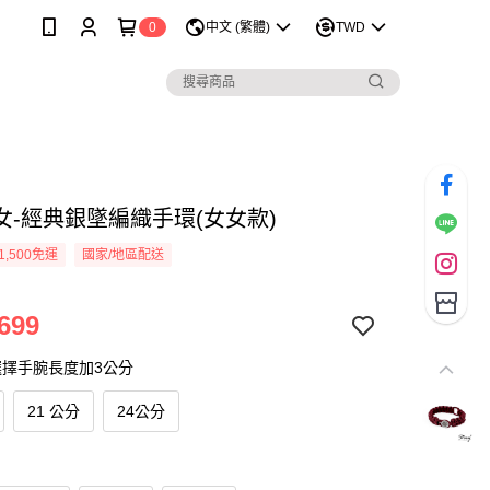
0
中文 (繁體)
TWD
女-經典銀墜編織手環(女女款)
1,500免運
國家/地區配送
699
選擇手腕長度加3公分
21 公分
24公分