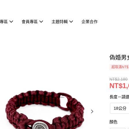
專區
會員專區
主題特輯
企業合作
偽婚男
超取滿NT$
NT$2,180
NT$1,
長度－請
18公分
顏色