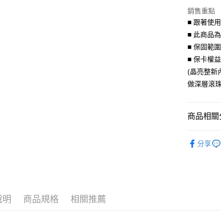
上海商
華南商
銷售重點
國泰世
LINE Pay
上海商
■ 跟著使
臺灣中
國泰世
匯豐（
■ 此商品
Apple Pay
臺灣中
聯邦商
■ 保固範
匯豐（
街口支付
元大商
聯邦商
■ 保卡權
玉山商
元大商
悠遊付
(晶亮整新
台新國
玉山商
做深層滾珠
台灣樂
台新國
Google Pa
台灣樂
AFTEE先
商品相關分
相關說明
【關於「A
影視文創
ATM付款
AFTEE
分享
便利好安
手鍊｜Brace
貨到付款
１．簡單
２．便利
成對｜Cou
３．安心
運送方式
【「AFT
說明
商品規格
相關推薦
１．於結帳
全家取貨
付」結帳
每筆NT$6
２．訂單