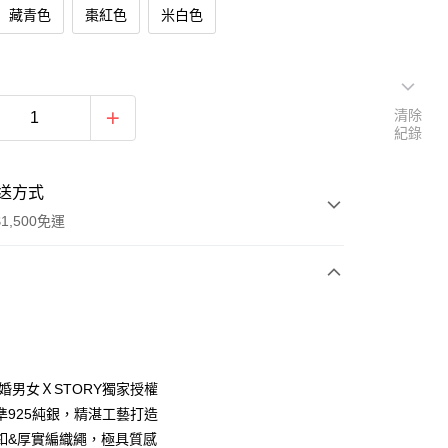
藏青色
棗紅色
米白色
清除
紀錄
送方式
1,500免運
次付款
期付款
0 利率 每期
NT$566
21家銀行
偽婚男女ＸSTORY獨家授權
0 利率 每期
NT$283
21家銀行
庫商業銀行
第一商業銀行
準925純銀，精湛工藝打造
業銀行
彰化商業銀行
釦&厚實編織繩，極具質感
庫商業銀行
第一商業銀行
付款