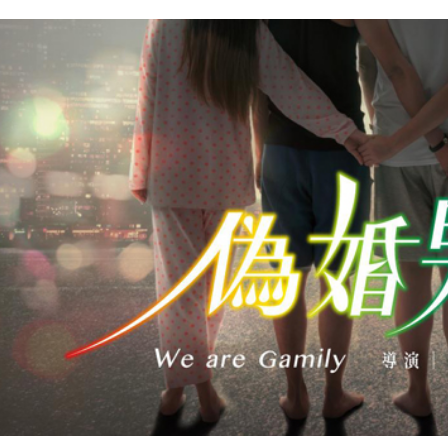
３．收到繳
／ATM／
付款後全
※ 請注意
每筆NT$6
絡購買商品
先享後付
7-11取貨
※ 交易是
是否繳費成
每筆NT$6
付客戶支
付款後7-1
【注意事
每筆NT$6
１．透過由
交易，需
宅配
求債權轉
２．關於
每筆NT$6
https://aft
３．未成
付款後門
「AFTE
免運費
任。
４．使用「
貨到付款
即時審查
結果請求
每筆NT$9
５．嚴禁
形，恩沛
國家/地區
動。