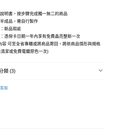
業儲蓄銀行
台北富邦商業銀行
業銀行
彰化商業銀行
華商業銀行
兆豐國際商業銀行
業儲蓄銀行
台北富邦商業銀行
用說明書，按步驟完成獨一無二的商品
小企業銀行
台中商業銀行
華商業銀行
兆豐國際商業銀行
台灣）商業銀行
華泰商業銀行
為半成品，需自行製作
小企業銀行
台中商業銀行
業銀行
遠東國際商業銀行
圍：新品瑕疵
台灣）商業銀行
華泰商業銀行
業銀行
永豐商業銀行
業銀行
遠東國際商業銀行
益：憑保卡日期一年內享有免費晶亮整新一次
業銀行
星展（台灣）商業銀行
業銀行
永豐商業銀行
內容:可至全省專櫃或將商品寄回，將依商品情形與規格
際商業銀行
中國信託商業銀行
業銀行
星展（台灣）商業銀行
清潔或免費電鍍原色一次)
天信用卡公司
際商業銀行
中國信託商業銀行
y
天信用卡公司
享後付
類 (3)
FTEE先享後付」】
｜電影電視劇週邊
戲劇歷年商品
先享後付是「在收到商品之後才付款」的支付方式。 讓您購物簡單
客服
心！
lets
妳 的手鍊
：不需註冊會員、不需綁卡、不需儲值。
：只要手機號碼，簡訊認證，即可結帳。
ple
：先確認商品／服務後，再付款。
EE先享後付」結帳流程】
方式選擇「AFTEE先享後付」後，將跳轉至「AFTEE先享後
付款
頁面，進行簡訊認證並確認金額後，即可完成結帳。
0，滿NT$1,500(含以上)免運費
成立數日內，您將收到繳費通知簡訊。