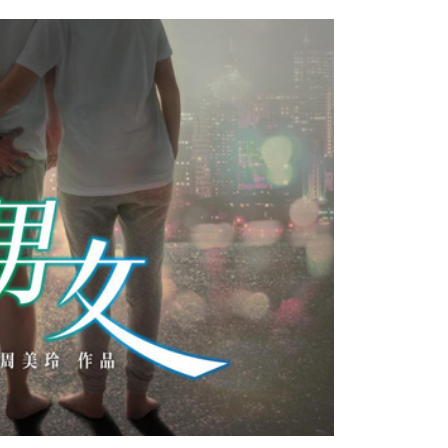
費通知簡訊後14天內，點擊此簡訊中的連結，可透過四大超商
網路銀行／等多元方式進行付款，方視為交易完成。
家取貨
：結帳手續完成當下不需立刻繳費，但若您需要取消訂單，請聯
0，滿NT$1,500(含以上)免運費
的店家。未經商家同意取消之訂單仍視為有效，需透過AFTEE
繳納相關費用。
付款
否成功請以「AFTEE先享後付 」之結帳頁面顯示為準，若有關於
功／繳費後需取消欲退款等相關疑問，請聯繫「AFTEE先享後
0，滿NT$1,500(含以上)免運費
援中心」
https://netprotections.freshdesk.com/support/home
1取貨
項】
0，滿NT$1,500(含以上)免運費
恩沛科技股份有限公司提供之「AFTEE先享後付」服務完成之
依本服務之必要範圍內提供個人資料，並將交易相關給付款項請
讓予恩沛科技股份有限公司。
個人資料處理事宜，請瀏覽以下網址：
0，滿NT$1,500(含以上)免運費
ee.tw/terms/#terms3
年的使用者請事先徵得法定代理人或監護人之同意方可使用
市自取
E先享後付」，若未經同意申辦者引起之損失，本公司不負相關責
AFTEE先享後付」時，將依據個別帳號之用戶狀況，依本公司
核予不同之上限額度；若仍有額度不足之情形，本公司將視審查
用戶進行身份認證。
0
一人註冊多個帳號或使用他人資訊註冊。若發現惡意使用之情
科技股份有限公司將有權停止該用戶之使用額度並採取法律行
配送
查看運費