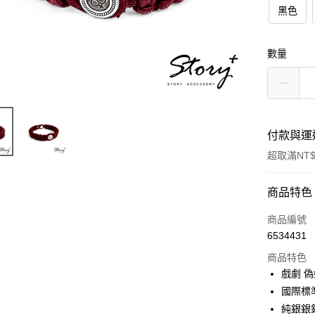
黑色
數量
付款與運
超取滿NT$
付款方式
商品特色
信用卡一
商品編號
6534431
信用卡分
商品特色
3 期 
戲劇 
6 期 
合作金
國際標
華南商
純銀銀
合作金
超商取貨